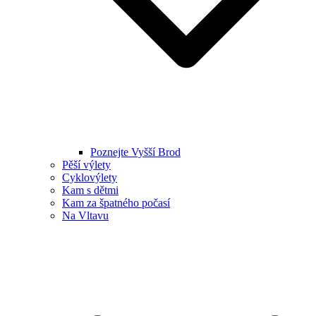
Poznejte Vyšší Brod
Pěší výlety
Cyklovýlety
Kam s dětmi
Kam za špatného počasí
Na Vltavu