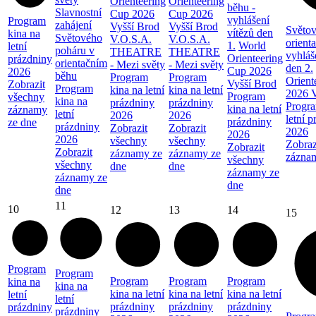
Orienteering
Orienteering
běhu -
Slavnostní
Cup 2026
Cup 2026
vyhlášení
Program
zahájení
Vyšší Brod
Vyšší Brod
Světov
vítězů den
kina na
Světového
V.O.S.A.
V.O.S.A.
orient
1.
World
letní
poháru v
THEATRE
THEATRE
vyhláš
Orienteering
prázdniny
orientačním
- Mezi světy
- Mezi světy
den 2.
Cup 2026
2026
běhu
Program
Program
Orient
Vyšší Brod
Zobrazit
Program
kina na letní
kina na letní
2026 V
Program
všechny
kina na
prázdniny
prázdniny
Progra
kina na letní
záznamy
letní
2026
2026
letní 
prázdniny
ze dne
prázdniny
Zobrazit
Zobrazit
2026
2026
2026
všechny
všechny
Zobraz
Zobrazit
Zobrazit
záznamy ze
záznamy ze
zázna
všechny
všechny
dne
dne
záznamy ze
záznamy ze
dne
dne
11
10
12
13
14
15
Program
Program
Program
Program
Program
kina na
kina na
kina na letní
kina na letní
kina na letní
letní
letní
prázdniny
prázdniny
prázdniny
prázdniny
prázdniny