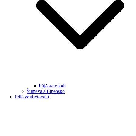
Půjčovny lodí
Šumava a Lipensko
Jídlo & ubytování