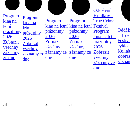
Oddělení
Hrudkov –
Program
Program
Program
Program
True Crime
kina na
kina na
kina na letní
kina na letní
Festival
letní
letní
Odděl
prázdniny
prázdniny
Program
prázdniny
prázdniny
– True
2026
2026
kina na letní
2026
2026
Festiva
Zobrazit
Zobrazit
prázdniny
Zobrazit
Zobrazit
cyklos
všechny
všechny
2026
všechny
všechny
Konrá
záznamy ze
záznamy ze
Zobrazit
záznamy
záznamy ze
Zobraz
dne
dne
všechny
ze dne
dne
zázna
záznamy ze
dne
31
1
2
3
4
5