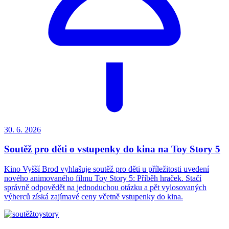
30. 6.
2026
Soutěž pro děti o vstupenky do kina na Toy Story 5
Kino Vyšší Brod vyhlašuje soutěž pro děti u příležitosti uvedení
nového animovaného filmu Toy Story 5: Příběh hraček. Stačí
správně odpovědět na jednoduchou otázku a pět vylosovaných
výherců získá zajímavé ceny včetně vstupenky do kina.