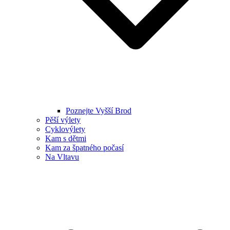
Poznejte Vyšší Brod
Pěší výlety
Cyklovýlety
Kam s dětmi
Kam za špatného počasí
Na Vltavu