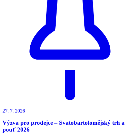
27. 7.
2026
Výzva pro prodejce – Svatobartolomějský trh a
pouť 2026