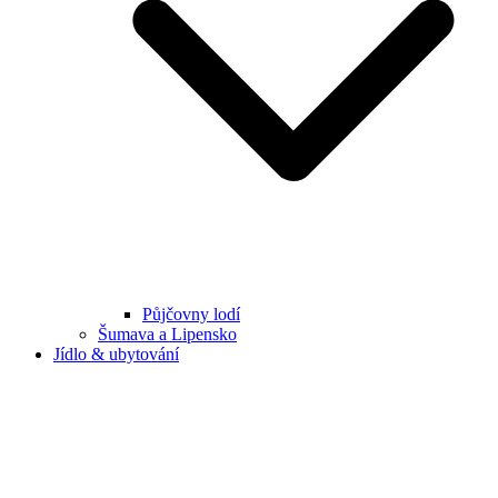
Půjčovny lodí
Šumava a Lipensko
Jídlo & ubytování