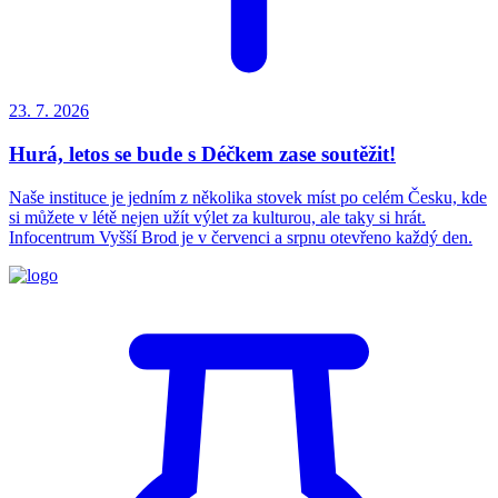
23. 7.
2026
Hurá, letos se bude s Déčkem zase soutěžit!
Naše instituce je jedním z několika stovek míst po celém Česku, kde
si můžete v létě nejen užít výlet za kulturou, ale taky si hrát.
Infocentrum Vyšší Brod je v červenci a srpnu otevřeno každý den.