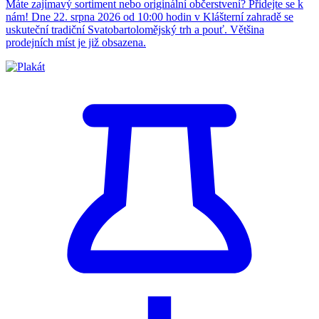
Máte zajímavý sortiment nebo originální občerstvení? Přidejte se k
nám! Dne 22. srpna 2026 od 10:00 hodin v Klášterní zahradě se
uskuteční tradiční Svatobartolomějský trh a pouť. Většina
prodejních míst je již obsazena.