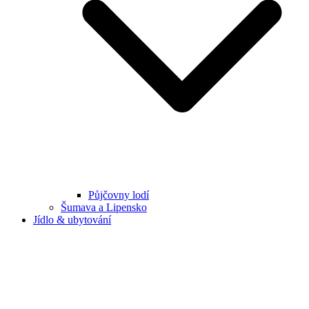
Půjčovny lodí
Šumava a Lipensko
Jídlo & ubytování