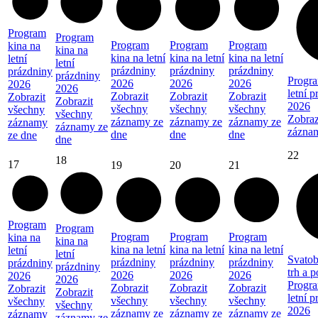
Program
Program
Program
Program
Program
kina na
kina na
kina na letní
kina na letní
kina na letní
letní
letní
prázdniny
prázdniny
prázdniny
prázdniny
prázdniny
Progra
2026
2026
2026
2026
2026
letní 
Zobrazit
Zobrazit
Zobrazit
Zobrazit
Zobrazit
2026
všechny
všechny
všechny
všechny
všechny
Zobraz
záznamy ze
záznamy ze
záznamy ze
záznamy
záznamy ze
zázna
dne
dne
dne
ze dne
dne
22
18
17
19
20
21
Program
Program
Program
Program
Program
kina na
kina na
kina na letní
kina na letní
kina na letní
letní
letní
Svatob
prázdniny
prázdniny
prázdniny
prázdniny
prázdniny
trh a 
2026
2026
2026
2026
2026
Progra
Zobrazit
Zobrazit
Zobrazit
Zobrazit
Zobrazit
letní 
všechny
všechny
všechny
všechny
všechny
2026
záznamy ze
záznamy ze
záznamy ze
záznamy
záznamy ze