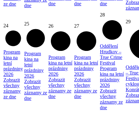
Zobraz
dne
dne
dne
ze dne
dne
zázna
28
29
25
24
26
27
Oddělení
Hrudkov –
Program
Program
Program
Program
True Crime
kina na
kina na
kina na letní
kina na letní
Festival
letní
letní
Odděl
prázdniny
prázdniny
Program
prázdniny
prázdniny
– True
2026
2026
kina na letní
2026
2026
Festiva
Zobrazit
Zobrazit
prázdniny
Zobrazit
Zobrazit
cyklos
všechny
všechny
2026
všechny
všechny
Konrá
záznamy ze
záznamy ze
Zobrazit
záznamy
záznamy ze
Zobraz
dne
dne
všechny
ze dne
dne
zázna
záznamy ze
dne