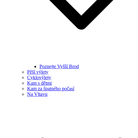
Poznejte Vyšší Brod
Pěší výlety
Cyklovýlety
Kam s dětmi
Kam za špatného počasí
Na Vltavu