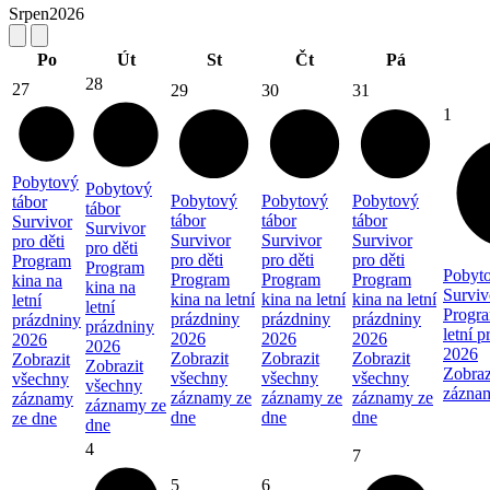
Srpen
2026
Po
Út
St
Čt
Pá
28
27
29
30
31
1
Pobytový
Pobytový
Pobytový
Pobytový
Pobytový
tábor
tábor
tábor
tábor
tábor
Survivor
Survivor
Survivor
Survivor
Survivor
pro děti
pro děti
pro děti
pro děti
pro děti
Program
Program
Pobyto
Program
Program
Program
kina na
kina na
Surviv
kina na letní
kina na letní
kina na letní
letní
letní
Progra
prázdniny
prázdniny
prázdniny
prázdniny
prázdniny
letní 
2026
2026
2026
2026
2026
2026
Zobrazit
Zobrazit
Zobrazit
Zobrazit
Zobrazit
Zobraz
všechny
všechny
všechny
všechny
všechny
zázna
záznamy ze
záznamy ze
záznamy ze
záznamy
záznamy ze
dne
dne
dne
ze dne
dne
4
7
5
6