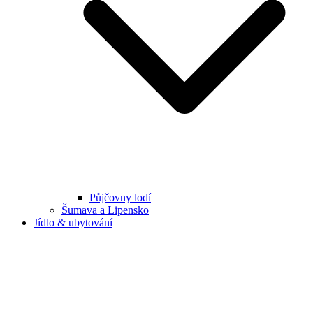
Půjčovny lodí
Šumava a Lipensko
Jídlo & ubytování