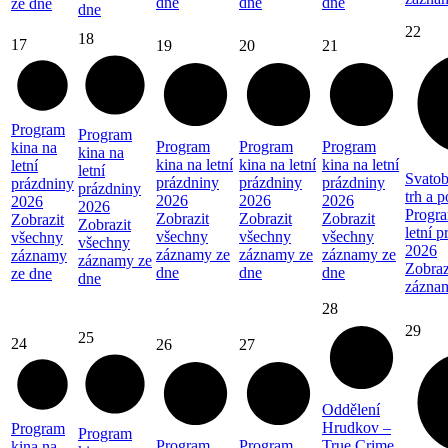
dne
dne
dne
ze dne
dne
22
18
17
19
20
21
Program
Program
Program
Program
Program
kina na
kina na
kina na letní
kina na letní
kina na letní
letní
letní
Svatob
prázdniny
prázdniny
prázdniny
prázdniny
prázdniny
trh a 
2026
2026
2026
2026
2026
Progra
Zobrazit
Zobrazit
Zobrazit
Zobrazit
Zobrazit
letní 
všechny
všechny
všechny
všechny
všechny
2026
záznamy ze
záznamy ze
záznamy ze
záznamy
záznamy ze
Zobraz
dne
dne
dne
ze dne
dne
zázna
28
29
25
24
26
27
Oddělení
Hrudkov –
Program
Program
Program
Program
True Crime
kina na