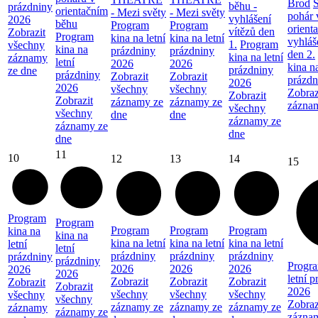
Brod
běhu -
prázdniny
orientačním
- Mezi světy
- Mezi světy
pohár 
vyhlášení
2026
běhu
Program
Program
orient
vítězů den
Zobrazit
Program
kina na letní
kina na letní
vyhláš
1.
Program
všechny
kina na
prázdniny
prázdniny
den 2.
kina na letní
záznamy
letní
2026
2026
kina na
prázdniny
ze dne
prázdniny
Zobrazit
Zobrazit
prázdn
2026
2026
všechny
všechny
Zobraz
Zobrazit
Zobrazit
záznamy ze
záznamy ze
zázna
všechny
všechny
dne
dne
záznamy ze
záznamy ze
dne
dne
11
10
12
13
14
15
Program
Program
Program
Program
Program
kina na
kina na
kina na letní
kina na letní
kina na letní
letní
letní
prázdniny
prázdniny
prázdniny
prázdniny
prázdniny
Progra
2026
2026
2026
2026
2026
letní 
Zobrazit
Zobrazit
Zobrazit
Zobrazit
Zobrazit
2026
všechny
všechny
všechny
všechny
všechny
Zobraz
záznamy ze
záznamy ze
záznamy ze
záznamy
záznamy ze
zázna