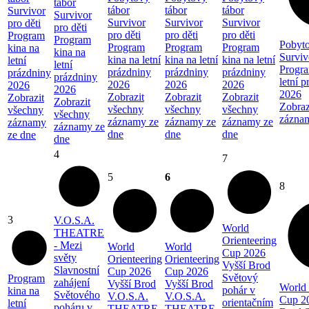
tábor
tábor
tábor
tábor
Survivor
Survivor
Survivor
Survivor
Survivor
pro děti
pro děti
pro děti
pro děti
pro děti
Program
Program
Pobyto
Program
Program
Program
kina na
kina na
Surviv
kina na letní
kina na letní
kina na letní
letní
letní
Progra
prázdniny
prázdniny
prázdniny
prázdniny
prázdniny
letní 
2026
2026
2026
2026
2026
2026
Zobrazit
Zobrazit
Zobrazit
Zobrazit
Zobrazit
Zobraz
všechny
všechny
všechny
všechny
všechny
zázna
záznamy ze
záznamy ze
záznamy ze
záznamy
záznamy ze
dne
dne
dne
ze dne
dne
4
7
5
6
8
3
V.O.S.A.
World
THEATRE
Orienteering
- Mezi
World
World
Cup 2026
světy
Orienteering
Orienteering
Vyšší Brod
Slavnostní
Cup 2026
Cup 2026
Světový
Program
zahájení
Vyšší Brod
Vyšší Brod
World 
pohár v
kina na
Světového
V.O.S.A.
V.O.S.A.
Cup 2
orientačním
letní
poháru v
THEATRE
THEATRE