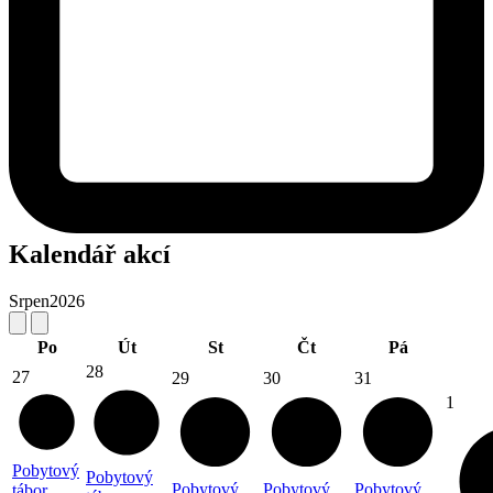
Kalendář akcí
Srpen
2026
Po
Út
St
Čt
Pá
28
27
29
30
31
1
Pobytový
Pobytový
Pobytový
Pobytový
Pobytový
tábor