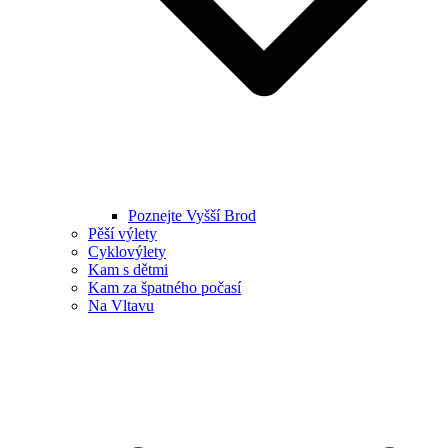
Poznejte Vyšší Brod
Pěší výlety
Cyklovýlety
Kam s dětmi
Kam za špatného počasí
Na Vltavu