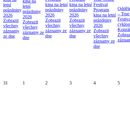
kina na
kina na letní
kina na letní
Festival
letní
letní
Odděl
prázdniny
prázdniny
Program
prázdniny
prázdniny
– True
2026
2026
kina na letní
2026
2026
Festiva
Zobrazit
Zobrazit
prázdniny
Zobrazit
Zobrazit
cyklos
všechny
všechny
2026
všechny
všechny
Konrá
záznamy ze
záznamy ze
Zobrazit
záznamy
záznamy ze
Zobraz
dne
dne
všechny
ze dne
dne
zázna
záznamy ze
dne
31
1
2
3
4
5