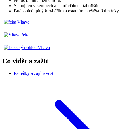
Neruš faunu a nenič flóru.
Stanuj jen v kempech a na oficiálních tábořištích.
Buď ohleduplný k rybářům a ostatním návštěvníkům řeky.
Co vidět a zažít
Památky a zajímavosti