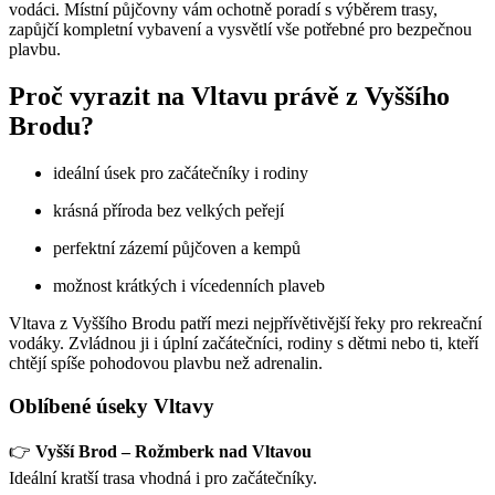
vodáci. Místní půjčovny vám ochotně poradí s výběrem trasy,
zapůjčí kompletní vybavení a vysvětlí vše potřebné pro bezpečnou
plavbu.
Proč vyrazit na Vltavu právě z Vyššího
Brodu?
ideální úsek pro začátečníky i rodiny
krásná příroda bez velkých peřejí
perfektní zázemí půjčoven a kempů
možnost krátkých i vícedenních plaveb
Vltava z Vyššího Brodu patří mezi nejpřívětivější řeky pro rekreační
vodáky. Zvládnou ji i úplní začátečníci, rodiny s dětmi nebo ti, kteří
chtějí spíše pohodovou plavbu než adrenalin.
Oblíbené úseky Vltavy
👉
Vyšší Brod – Rožmberk nad Vltavou
Ideální kratší trasa vhodná i pro začátečníky.