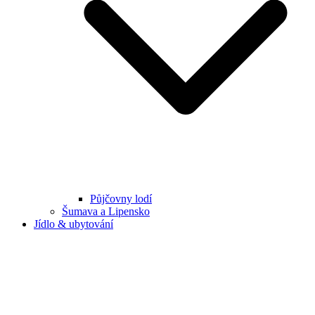
Půjčovny lodí
Šumava a Lipensko
Jídlo & ubytování