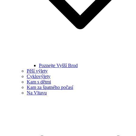
Poznejte Vyšší Brod
Pěší výlety
Cyklovýlety
Kam s dětmi
Kam za špatného počasí
Na Vltavu