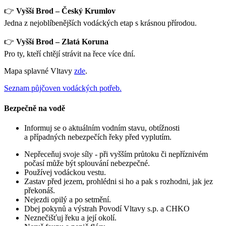
👉
Vyšší Brod – Český Krumlov
Jedna z nejoblíbenějších vodáckých etap s krásnou přírodou.
👉
Vyšší Brod – Zlatá Koruna
Pro ty, kteří chtějí strávit na řece více dní.
Mapa splavné Vltavy
zde
.
Seznam půjčoven vodáckých potřeb.
Bezpečně na vodě
Informuj se o aktuálním vodním stavu, obtížnosti
a případných nebezpečích řeky před vyplutím.
Nepřeceňuj svoje síly - při vyšším průtoku či nepříznivém
počasí může být splouvání nebezpečné.
Používej vodáckou vestu.
Zastav před jezem, prohlédni si ho a pak s rozhodni, jak jez
překonáš.
Nejezdi opilý a po setmění.
Dbej pokynů a výstrah Povodí Vltavy s.p. a CHKO
Neznečišťuj řeku a její okolí.