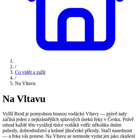
/
Co vidět a zažít
/
Na Vltavu
Na Vltavu
Vyšší Brod je pomyslnou branou vodácké Vltavy — právě tady
začíná jeden z nejkrásnějších splavných úseků řeky v Česku. Právě
odsud každé léto vyrážejí tisíce vodáků vstříc několika dnům
pohody, dobrodružství a krásné jihočeské přírody. Stačí nasednout
— a řeka vás ponese. Na Vltavu se nemusíte vydat jen jako zkušení