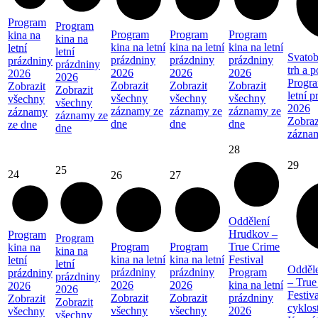
Program
Program
Program
Program
Program
kina na
kina na
kina na letní
kina na letní
kina na letní
letní
letní
Svatob
prázdniny
prázdniny
prázdniny
prázdniny
prázdniny
trh a 
2026
2026
2026
2026
2026
Progra
Zobrazit
Zobrazit
Zobrazit
Zobrazit
Zobrazit
letní 
všechny
všechny
všechny
všechny
všechny
2026
záznamy ze
záznamy ze
záznamy ze
záznamy
záznamy ze
Zobraz
dne
dne
dne
ze dne
dne
zázna
28
29
25
24
26
27
Oddělení
Hrudkov –
Program
Program
Program
Program
True Crime
kina na
kina na
kina na letní
kina na letní
Festival
letní
letní
Odděl
prázdniny
prázdniny
Program
prázdniny
prázdniny
– True
2026
2026
kina na letní
2026
2026
Festiva
Zobrazit
Zobrazit
prázdniny
Zobrazit
Zobrazit
cyklos
všechny
všechny
2026
všechny
všechny