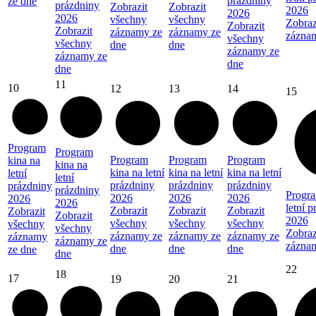
prázdniny
ze dne
prázdniny
Zobrazit
Zobrazit
2026
2026
2026
všechny
všechny
Zobraz
Zobrazit
Zobrazit
záznamy ze
záznamy ze
zázna
všechny
všechny
dne
dne
záznamy ze
záznamy ze
dne
dne
11
10
12
13
14
15
Program
Program
Program
Program
Program
kina na
kina na
kina na letní
kina na letní
kina na letní
letní
letní
prázdniny
prázdniny
prázdniny
prázdniny
prázdniny
Progra
2026
2026
2026
2026
2026
letní 
Zobrazit
Zobrazit
Zobrazit
Zobrazit
Zobrazit
2026
všechny
všechny
všechny
všechny
všechny
Zobraz
záznamy ze
záznamy ze
záznamy ze
záznamy
záznamy ze
zázna
dne
dne
dne
ze dne
dne
22
18
17
19
20
21