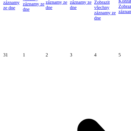
Konrá
záznamy ze
záznamy ze
Zobrazit
záznamy
záznamy ze
Zobraz
dne
dne
všechny
ze dne
dne
zázna
záznamy ze
dne
31
1
2
3
4
5