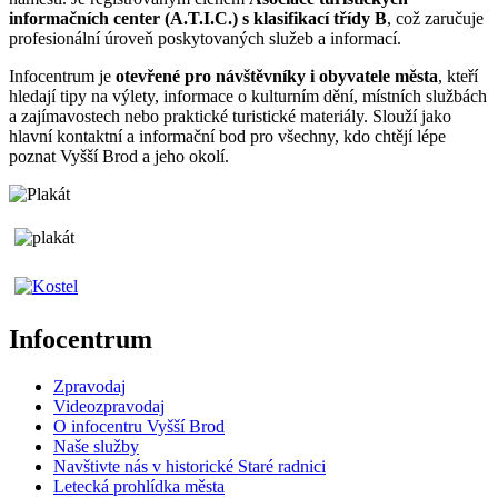
informačních center (A.T.I.C.) s klasifikací třídy B
, což zaručuje
profesionální úroveň poskytovaných služeb a informací.
Infocentrum je
otevřené pro návštěvníky i obyvatele města
, kteří
hledají tipy na výlety, informace o kulturním dění, místních službách
a zajímavostech nebo praktické turistické materiály. Slouží jako
hlavní kontaktní a informační bod pro všechny, kdo chtějí lépe
poznat Vyšší Brod a jeho okolí.
Infocentrum
Zpravodaj
Videozpravodaj
O infocentru Vyšší Brod
Naše služby
Navštivte nás v historické Staré radnici
Letecká prohlídka města