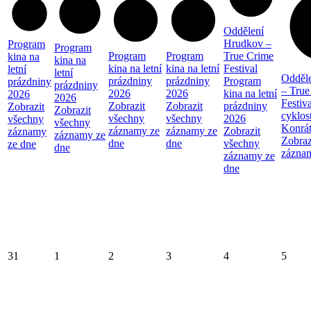
Oddělení
Hrudkov –
Program
Program
Program
Program
True Crime
kina na
kina na
kina na letní
kina na letní
Festival
letní
letní
Odděl
prázdniny
prázdniny
Program
prázdniny
prázdniny
– True
2026
2026
kina na letní
2026
2026
Festiva
Zobrazit
Zobrazit
prázdniny
Zobrazit
Zobrazit
cyklos
všechny
všechny
2026
všechny
všechny
Konrá
záznamy ze
záznamy ze
Zobrazit
záznamy
záznamy ze
Zobraz
dne
dne
všechny
ze dne
dne
zázna
záznamy ze
dne
31
1
2
3
4
5