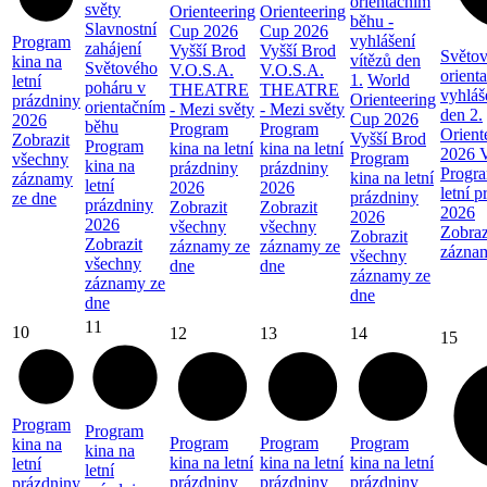
orientačním
světy
Orienteering
Orienteering
běhu -
Slavnostní
Cup 2026
Cup 2026
vyhlášení
Program
zahájení
Vyšší Brod
Vyšší Brod
Světov
vítězů den
kina na
Světového
V.O.S.A.
V.O.S.A.
orient
1.
World
letní
poháru v
THEATRE
THEATRE
vyhláš
Orienteering
prázdniny
orientačním
- Mezi světy
- Mezi světy
den 2.
Cup 2026
2026
běhu
Program
Program
Orient
Vyšší Brod
Zobrazit
Program
kina na letní
kina na letní
2026 V
Program
všechny
kina na
prázdniny
prázdniny
Progra
kina na letní
záznamy
letní
2026
2026
letní 
prázdniny
ze dne
prázdniny
Zobrazit
Zobrazit
2026
2026
2026
všechny
všechny
Zobraz
Zobrazit
Zobrazit
záznamy ze
záznamy ze
zázna
všechny
všechny
dne
dne
záznamy ze
záznamy ze
dne
dne
11
10
12
13
14
15
Program
Program
Program
Program
Program
kina na
kina na
kina na letní
kina na letní
kina na letní
letní
letní
prázdniny
prázdniny
prázdniny
prázdniny