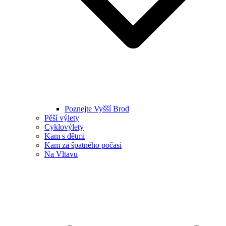
Poznejte Vyšší Brod
Pěší výlety
Cyklovýlety
Kam s dětmi
Kam za špatného počasí
Na Vltavu