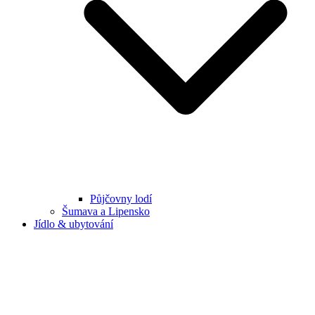
Půjčovny lodí
Šumava a Lipensko
Jídlo & ubytování