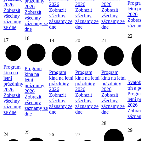
prázdniny
Progra
2026
2026
2026
2026
2026
letní 
Zobrazit
Zobrazit
Zobrazit
Zobrazit
Zobrazit
2026
všechny
všechny
všechny
všechny
všechny
Zobraz
záznamy ze
záznamy ze
záznamy ze
záznamy
záznamy ze
zázna
dne
dne
dne
ze dne
dne
22
18
17
19
20
21
Program
Program
Program
Program
Program
kina na
kina na
kina na letní
kina na letní
kina na letní
letní
letní
Svatob
prázdniny
prázdniny
prázdniny
prázdniny
prázdniny
trh a 
2026
2026
2026
2026
2026
Progra
Zobrazit
Zobrazit
Zobrazit
Zobrazit
Zobrazit
letní 
všechny
všechny
všechny
všechny
všechny
2026
záznamy ze
záznamy ze
záznamy ze
záznamy
záznamy ze
Zobraz
dne
dne
dne
ze dne
dne
zázna
28
29
25
24
26
27