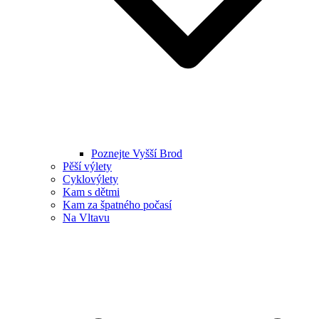
Poznejte Vyšší Brod
Pěší výlety
Cyklovýlety
Kam s dětmi
Kam za špatného počasí
Na Vltavu