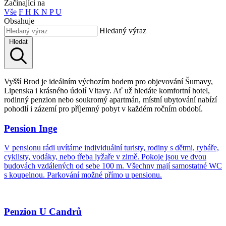
Začínající na
Vše
F
H
K
N
P
U
Obsahuje
Hledaný výraz
Hledat
Vyšší Brod je ideálním výchozím bodem pro objevování Šumavy,
Lipenska i krásného údolí Vltavy. Ať už hledáte komfortní hotel,
rodinný penzion nebo soukromý apartmán, místní ubytování nabízí
pohodlí i zázemí pro příjemný pobyt v každém ročním období.
Pension Inge
V pensionu rádi uvítáme individuální turisty, rodiny s dětmi, rybáře,
cyklisty, vodáky, nebo třeba lyžaře v zimě. Pokoje jsou ve dvou
budovách vzdálených od sebe 100 m. Všechny mají samostatné WC
s koupelnou. Parkování možné přímo u pensionu.
Penzion U Candrů