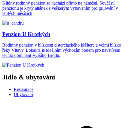
Klidný rodinný penzion se nachází přímo na náměstí. Součástí
penzionu je krytý altánek s veškerým vybavením pro grilování v
teplých měsících
Penzion U Krotkých
Rodinný penzion v blízkosti cisterciáckého kláštera a velmi blízko
řeky Vltavy. Lokalita je ideálním výchozím bodem pro navštívení
těchto dominant Vyššího Brodu.
Jídlo & ubytování
Restaurace
Ubytování