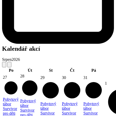
Kalendář akcí
Srpen
2026
Po
Út
St
Čt
Pá
28
27
29
30
31
1
Pobytový
Pobytový
Pobytový
Pobytový
Pobytový
tábor
tábor
tábor
tábor
tábor
Survivor
Survivor
Survivor
Survivor
Survivor
pro děti
pro děti