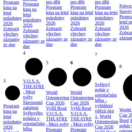
pro děti
pro děti
pro děti
Program
Program
Pobyto
Program
Program
Program
kina na
kina na
Surviv
kina na letní
kina na letní
kina na letní
letní
letní
Progra
prázdniny
prázdniny
prázdniny
prázdniny
prázdniny
letní 
2026
2026
2026
2026
2026
2026
Zobrazit
Zobrazit
Zobrazit
Zobrazit
Zobrazit
Zobraz
všechny
všechny
všechny
všechny
všechny
zázna
záznamy ze
záznamy ze
záznamy ze
záznamy
záznamy ze
dne
dne
dne
ze dne
dne
4
7
5
6
8
3
V.O.S.A.
Světový
THEATRE
pohár v
- Mezi
World
World
orientačním
světy
Orienteering
Orienteering
běhu -
Slavnostní
Cup 2026
Cup 2026
vyhlášení
Program
zahájení
Vyšší Brod
Vyšší Brod
World 
vítězů den
kina na
Světového
V.O.S.A.
V.O.S.A.
Cup 2
1.
World
letní
poháru v
THEATRE
THEATRE
Brod
Orienteering
prázdniny
orientačním
- Mezi světy
- Mezi světy
pohár 
Cup 2026
2026
běhu
Program
Program
orient