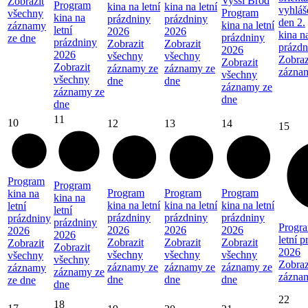
Vyšší Brod
Zobrazit
Program
kina na letní
kina na letní
vyhláš
Program
všechny
kina na
prázdniny
prázdniny
den 2.
kina na letní
záznamy
letní
2026
2026
kina na
prázdniny
ze dne
prázdniny
Zobrazit
Zobrazit
prázdn
2026
2026
všechny
všechny
Zobraz
Zobrazit
Zobrazit
záznamy ze
záznamy ze
zázna
všechny
všechny
dne
dne
záznamy ze
záznamy ze
dne
dne
11
10
12
13
14
15
Program
Program
Program
Program
Program
kina na
kina na
kina na letní
kina na letní
kina na letní
letní
letní
prázdniny
prázdniny
prázdniny
prázdniny
prázdniny
Progra
2026
2026
2026
2026
2026
letní 
Zobrazit
Zobrazit
Zobrazit
Zobrazit
Zobrazit
2026
všechny
všechny
všechny
všechny
všechny
Zobraz
záznamy ze
záznamy ze
záznamy ze
záznamy
záznamy ze
zázna
dne
dne
dne
ze dne
dne
22
18