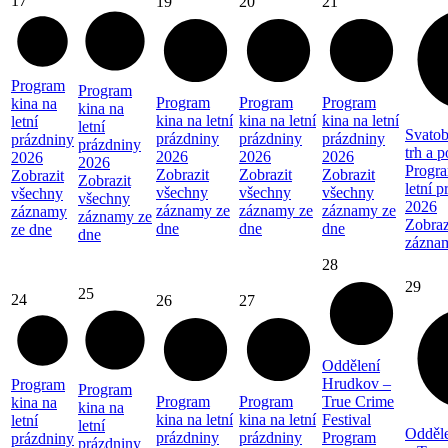
17
19
20
21
Program
Program
Program
Program
Program
kina na
kina na
kina na letní
kina na letní
kina na letní
letní
letní
Svatob
prázdniny
prázdniny
prázdniny
prázdniny
prázdniny
trh a 
2026
2026
2026
2026
2026
Progra
Zobrazit
Zobrazit
Zobrazit
Zobrazit
Zobrazit
letní 
všechny
všechny
všechny
všechny
všechny
2026
záznamy ze
záznamy ze
záznamy ze
záznamy
záznamy ze
Zobraz
dne
dne
dne
ze dne
dne
zázna
28
29
25
24
26
27
Oddělení
Hrudkov –
Program
Program
Program
Program
True Crime
kina na
kina na
kina na letní
kina na letní
Festival
letní
letní
Odděl
prázdniny
prázdniny
Program
prázdniny
prázdniny