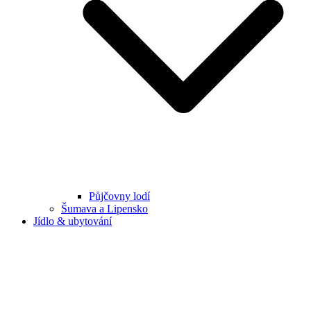
Půjčovny lodí
Šumava a Lipensko
Jídlo & ubytování