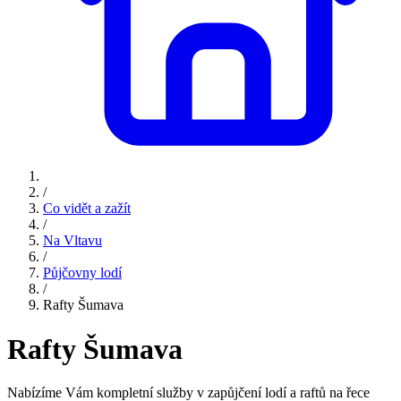
/
Co vidět a zažít
/
Na Vltavu
/
Půjčovny lodí
/
Rafty Šumava
Rafty Šumava
Nabízíme Vám kompletní služby v zapůjčení lodí a raftů na řece