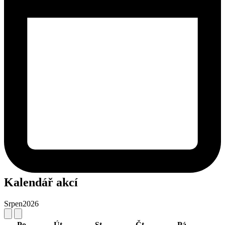
Kalendář akcí
Srpen
2026
Po
Út
St
Čt
Pá