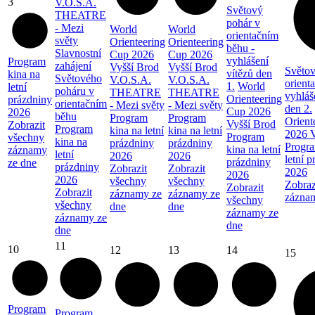
3
V.O.S.A.
Světový
THEATRE
pohár v
- Mezi
World
World
orientačním
světy
Orienteering
Orienteering
běhu -
Slavnostní
Cup 2026
Cup 2026
vyhlášení
Program
zahájení
Vyšší Brod
Vyšší Brod
Světov
vítězů den
kina na
Světového
V.O.S.A.
V.O.S.A.
orient
1.
World
letní
poháru v
THEATRE
THEATRE
vyhláš
Orienteering
prázdniny
orientačním
- Mezi světy
- Mezi světy
den 2.
Cup 2026
2026
běhu
Program
Program
Orient
Vyšší Brod
Zobrazit
Program
kina na letní
kina na letní
2026 V
Program
všechny
kina na
prázdniny
prázdniny
Progra
kina na letní
záznamy
letní
2026
2026
letní 
prázdniny
ze dne
prázdniny
Zobrazit
Zobrazit
2026
2026
2026
všechny
všechny
Zobraz
Zobrazit
Zobrazit
záznamy ze
záznamy ze
zázna
všechny
všechny
dne
dne
záznamy ze
záznamy ze
dne
dne
11
10
12
13
14
15
Program
Program