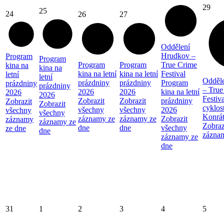
29
25
24
26
27
Oddělení
Hrudkov –
Program
Program
Program
Program
True Crime
kina na
kina na
kina na letní
kina na letní
Festival
letní
letní
Odděl
prázdniny
prázdniny
Program
prázdniny
prázdniny
– True
2026
2026
kina na letní
2026
2026
Festiva
Zobrazit
Zobrazit
prázdniny
Zobrazit
Zobrazit
cyklos
všechny
všechny
2026
všechny
všechny
Konrá
záznamy ze
záznamy ze
Zobrazit
záznamy
záznamy ze
Zobraz
dne
dne
všechny
ze dne
dne
zázna
záznamy ze
dne
31
1
2
3
4
5