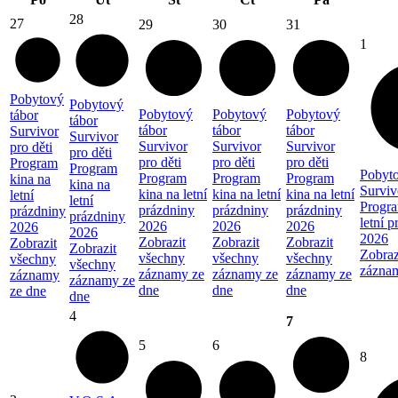
28
27
29
30
31
1
Pobytový
Pobytový
Pobytový
Pobytový
Pobytový
tábor
tábor
tábor
tábor
tábor
Survivor
Survivor
Survivor
Survivor
Survivor
pro děti
pro děti
pro děti
pro děti
pro děti
Program
Program
Pobyto
Program
Program
Program
kina na
kina na
Surviv
kina na letní
kina na letní
kina na letní
letní
letní
Progra
prázdniny
prázdniny
prázdniny
prázdniny
prázdniny
letní 
2026
2026
2026
2026
2026
2026
Zobrazit
Zobrazit
Zobrazit
Zobrazit
Zobrazit
Zobraz
všechny
všechny
všechny
všechny
všechny
zázna
záznamy ze
záznamy ze
záznamy ze
záznamy
záznamy ze
dne
dne
dne
ze dne
dne
4
7
5
6
8