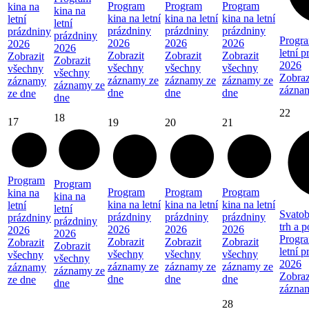
Program
Program
Program
kina na
kina na
kina na letní
kina na letní
kina na letní
letní
letní
prázdniny
prázdniny
prázdniny
prázdniny
prázdniny
Progra
2026
2026
2026
2026
2026
letní 
Zobrazit
Zobrazit
Zobrazit
Zobrazit
Zobrazit
2026
všechny
všechny
všechny
všechny
všechny
Zobraz
záznamy ze
záznamy ze
záznamy ze
záznamy
záznamy ze
zázna
dne
dne
dne
ze dne
dne
22
18
17
19
20
21
Program
Program
Program
Program
Program
kina na
kina na
kina na letní
kina na letní
kina na letní
letní
letní
Svatob
prázdniny
prázdniny
prázdniny
prázdniny
prázdniny
trh a 
2026
2026
2026
2026
2026
Progra
Zobrazit
Zobrazit
Zobrazit
Zobrazit
Zobrazit
letní 
všechny
všechny
všechny
všechny
všechny
2026
záznamy ze
záznamy ze
záznamy ze
záznamy
záznamy ze
Zobraz
dne
dne
dne
ze dne
dne
zázna
28