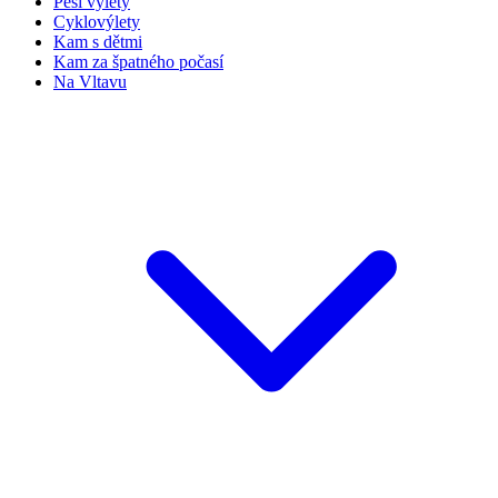
Pěší výlety
Cyklovýlety
Kam s dětmi
Kam za špatného počasí
Na Vltavu