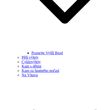
Poznejte Vyšší Brod
Pěší výlety
Cyklovýlety
Kam s dětmi
Kam za špatného počasí
Na Vltavu