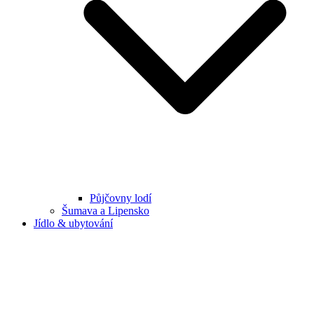
Půjčovny lodí
Šumava a Lipensko
Jídlo & ubytování