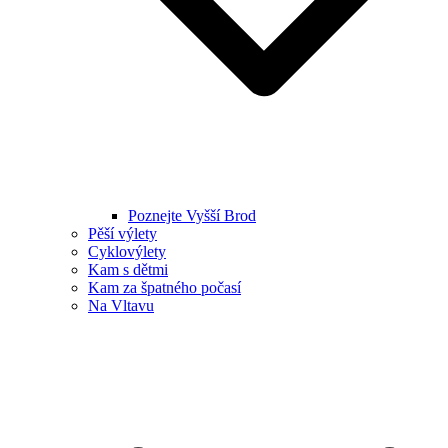
Poznejte Vyšší Brod
Pěší výlety
Cyklovýlety
Kam s dětmi
Kam za špatného počasí
Na Vltavu