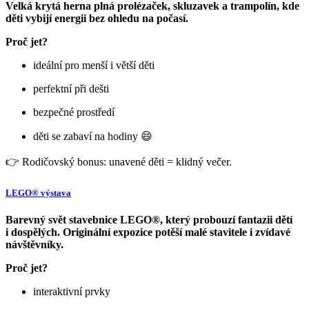
Velká krytá herna plná prolézaček, skluzavek a trampolín, kde
děti vybijí energii bez ohledu na počasí.
Proč jet?
ideální pro menší i větší děti
perfektní při dešti
bezpečné prostředí
děti se zabaví na hodiny 😄
👉 Rodičovský bonus: unavené děti = klidný večer.
LEGO® výstava
Barevný svět stavebnice LEGO®, který probouzí fantazii dětí
i dospělých. Originální expozice potěší malé stavitele i zvídavé
návštěvníky.
Proč jet?
interaktivní prvky