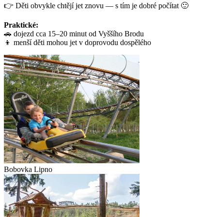
👉 Děti obvykle chtějí jet znovu — s tím je dobré počítat 🙂
Praktické:
🚗 dojezd cca 15–20 minut od Vyššího Brodu
👦 menší děti mohou jet v doprovodu dospělého
Bobovka Lipno