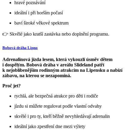
hravé poznávání
ideální i při horším počasí
baví široké věkové spektrum
👉 Skvělé jako kratší zastávka nebo doplnění programu.
Bobová dráha Lipno
Adrenalinová jízda lesem, která vykouzlí úsměv dětem
i dospělým. Bobová dráha v areálu Slideland patří
k nejoblíbenějším rodinným atrakcím na Lipensku a nabízí
zábavu, na kterou se nezapomíná.
Proč jet?
rychlá, ale bezpečná atrakce pro děti i rodiče
jízdu si můžete regulovat podle vlastní odvahy
skvělé i pro ty, kteří běžně nevyhledávají adrenalin
ideální jako zpestření dne mezi výlety