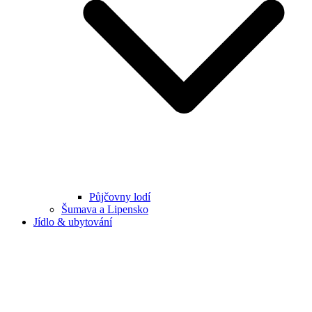
Půjčovny lodí
Šumava a Lipensko
Jídlo & ubytování