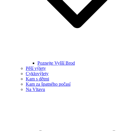
Poznejte Vyšší Brod
Pěší výlety
Cyklovýlety
Kam s dětmi
Kam za špatného počasí
Na Vltavu