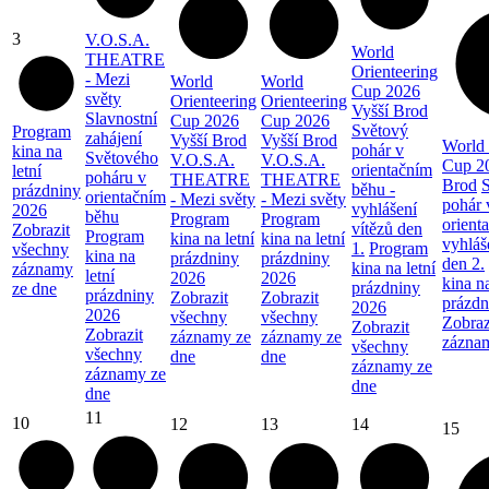
3
V.O.S.A.
World
THEATRE
Orienteering
- Mezi
World
World
Cup 2026
světy
Orienteering
Orienteering
Vyšší Brod
Slavnostní
Cup 2026
Cup 2026
Světový
Program
zahájení
Vyšší Brod
Vyšší Brod
World 
pohár v
kina na
Světového
V.O.S.A.
V.O.S.A.
Cup 2
orientačním
letní
poháru v
THEATRE
THEATRE
Brod
běhu -
prázdniny
orientačním
- Mezi světy
- Mezi světy
pohár 
vyhlášení
2026
běhu
Program
Program
orient
vítězů den
Zobrazit
Program
kina na letní
kina na letní
vyhláš
1.
Program
všechny
kina na
prázdniny
prázdniny
den 2.
kina na letní
záznamy
letní
2026
2026
kina na
prázdniny
ze dne
prázdniny
Zobrazit
Zobrazit
prázdn
2026
2026
všechny
všechny
Zobraz
Zobrazit
Zobrazit
záznamy ze
záznamy ze
zázna
všechny
všechny
dne
dne
záznamy ze
záznamy ze
dne
dne
11
10
12
13
14
15