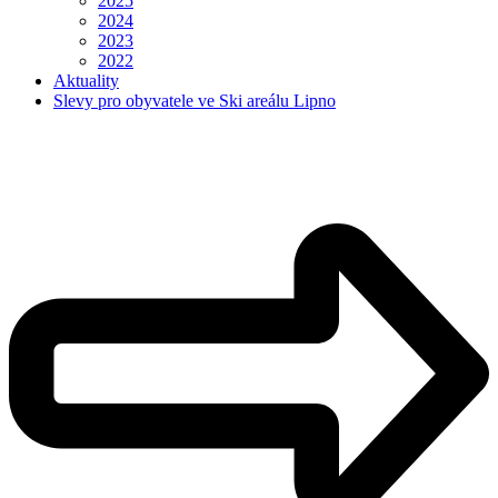
2025
2024
2023
2022
Aktuality
Slevy pro obyvatele ve Ski areálu Lipno