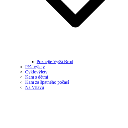
Poznejte Vyšší Brod
Pěší výlety
Cyklovýlety
Kam s dětmi
Kam za špatného počasí
Na Vltavu