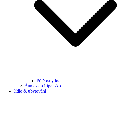
Půjčovny lodí
Šumava a Lipensko
Jídlo & ubytování