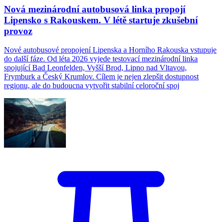
Nová mezinárodní autobusová linka propojí
Lipensko s Rakouskem. V létě startuje zkušební
provoz
Nové autobusové propojení Lipenska a Horního Rakouska vstupuje
do další fáze. Od léta 2026 vyjede testovací mezinárodní linka
spojující Bad Leonfelden, Vyšší Brod, Lipno nad Vltavou,
Frymburk a Český Krumlov. Cílem je nejen zlepšit dostupnost
regionu, ale do budoucna vytvořit stabilní celoroční spoj