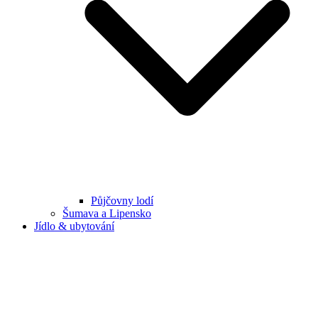
Půjčovny lodí
Šumava a Lipensko
Jídlo & ubytování