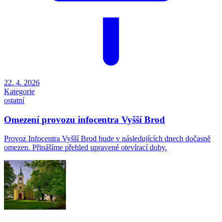
22. 4. 2026
Kategorie
ostatní
Omezení provozu infocentra Vyšší Brod
Provoz Infocentra Vyšší Brod bude v následujících dnech dočasně
omezen. Přinášíme přehled upravené otevírací doby.