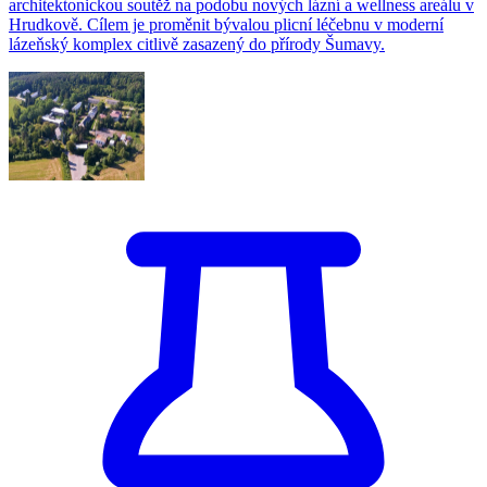
architektonickou soutěž na podobu nových lázní a wellness areálu v
Hrudkově. Cílem je proměnit bývalou plicní léčebnu v moderní
lázeňský komplex citlivě zasazený do přírody Šumavy.