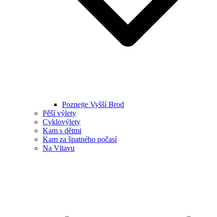
Poznejte Vyšší Brod
Pěší výlety
Cyklovýlety
Kam s dětmi
Kam za špatného počasí
Na Vltavu