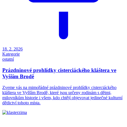
18. 2. 2026
Kategorie
ostatní
Prázdninové prohlídky cisterciáckého kláštera ve
Vyšším Brodě
Zveme vás na mimořádné prázdninové prohlídky cisterciáckého
kláštera ve Vyšším Brodě, které jsou určeny rodinám s dětmi,
milovníkům historie i všem, kdo chtějí objevovat jedinečné kulturní
dědictví tohoto místa.