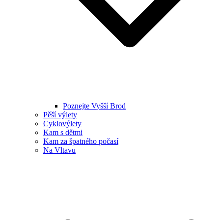
Poznejte Vyšší Brod
Pěší výlety
Cyklovýlety
Kam s dětmi
Kam za špatného počasí
Na Vltavu