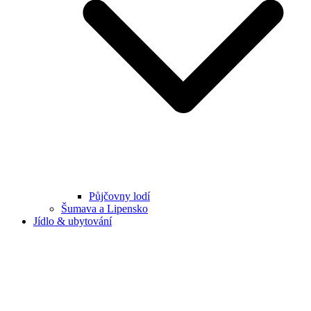
Půjčovny lodí
Šumava a Lipensko
Jídlo & ubytování