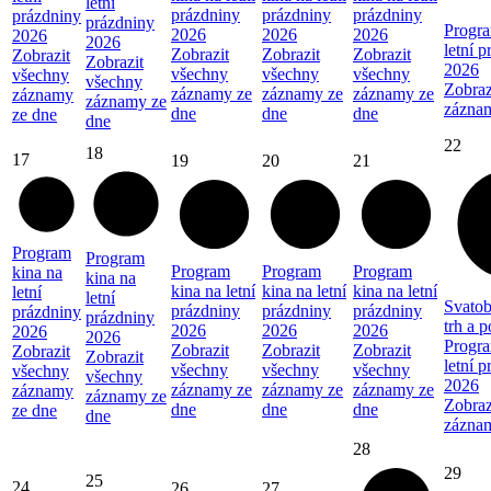
letní
prázdniny
prázdniny
prázdniny
prázdniny
prázdniny
Progra
2026
2026
2026
2026
2026
letní 
Zobrazit
Zobrazit
Zobrazit
Zobrazit
Zobrazit
2026
všechny
všechny
všechny
všechny
všechny
Zobraz
záznamy ze
záznamy ze
záznamy ze
záznamy
záznamy ze
zázna
dne
dne
dne
ze dne
dne
22
18
17
19
20
21
Program
Program
Program
Program
Program
kina na
kina na
kina na letní
kina na letní
kina na letní
letní
letní
Svatob
prázdniny
prázdniny
prázdniny
prázdniny
prázdniny
trh a 
2026
2026
2026
2026
2026
Progra
Zobrazit
Zobrazit
Zobrazit
Zobrazit
Zobrazit
letní 
všechny
všechny
všechny
všechny
všechny
2026
záznamy ze
záznamy ze
záznamy ze
záznamy
záznamy ze
Zobraz
dne
dne
dne
ze dne
dne
zázna
28
29
25
24
26
27