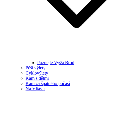
Poznejte Vyšší Brod
Pěší výlety
Cyklovýlety
Kam s dětmi
Kam za špatného počasí
Na Vltavu