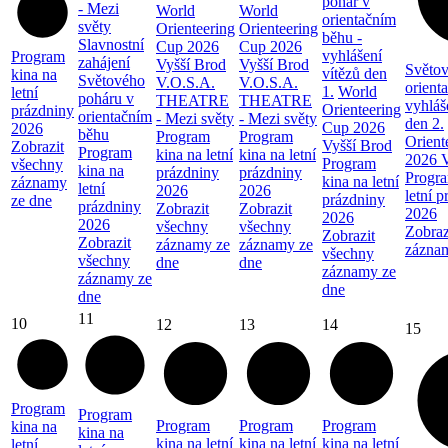
pohár v
- Mezi
World
World
orientačním
světy
Orienteering
Orienteering
běhu -
Slavnostní
Cup 2026
Cup 2026
vyhlášení
Program
zahájení
Vyšší Brod
Vyšší Brod
Světov
vítězů den
kina na
Světového
V.O.S.A.
V.O.S.A.
orient
1.
World
letní
poháru v
THEATRE
THEATRE
vyhláš
Orienteering
prázdniny
orientačním
- Mezi světy
- Mezi světy
den 2.
Cup 2026
2026
běhu
Program
Program
Orient
Vyšší Brod
Zobrazit
Program
kina na letní
kina na letní
2026 V
Program
všechny
kina na
prázdniny
prázdniny
Progra
kina na letní
záznamy
letní
2026
2026
letní 
prázdniny
ze dne
prázdniny
Zobrazit
Zobrazit
2026
2026
2026
všechny
všechny
Zobraz
Zobrazit
Zobrazit
záznamy ze
záznamy ze
zázna
všechny
všechny
dne
dne
záznamy ze
záznamy ze
dne
dne
11
10
12
13
14
15
Program
Program
Program
Program
Program
kina na
kina na
kina na letní
kina na letní
kina na letní
letní