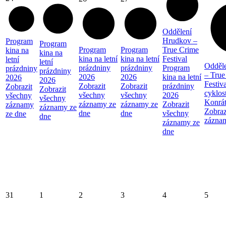
Oddělení
Hrudkov –
Program
Program
Program
Program
True Crime
kina na
kina na
kina na letní
kina na letní
Festival
letní
letní
Odděl
prázdniny
prázdniny
Program
prázdniny
prázdniny
– True
2026
2026
kina na letní
2026
2026
Festiva
Zobrazit
Zobrazit
prázdniny
Zobrazit
Zobrazit
cyklos
všechny
všechny
2026
všechny
všechny
Konrá
záznamy ze
záznamy ze
Zobrazit
záznamy
záznamy ze
Zobraz
dne
dne
všechny
ze dne
dne
zázna
záznamy ze
dne
31
1
2
3
4
5