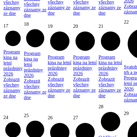
2026
všechny
všechny
všechny
všechny
všechny
Zobraz
záznamy ze
záznamy ze
záznamy ze
záznamy
záznamy ze
zázna
dne
dne
dne
ze dne
dne
22
18
17
19
20
21
Program
Program
Program
Program
Program
kina na
kina na
kina na letní
kina na letní
kina na letní
letní
letní
Svatob
prázdniny
prázdniny
prázdniny
prázdniny
prázdniny
trh a 
2026
2026
2026
2026
2026
Progra
Zobrazit
Zobrazit
Zobrazit
Zobrazit
Zobrazit
letní 
všechny
všechny
všechny
všechny
všechny
2026
záznamy ze
záznamy ze
záznamy ze
záznamy
záznamy ze
Zobraz
dne
dne
dne
ze dne
dne
zázna
28
29
25
24
26
27