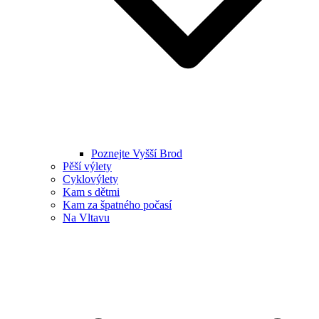
Poznejte Vyšší Brod
Pěší výlety
Cyklovýlety
Kam s dětmi
Kam za špatného počasí
Na Vltavu