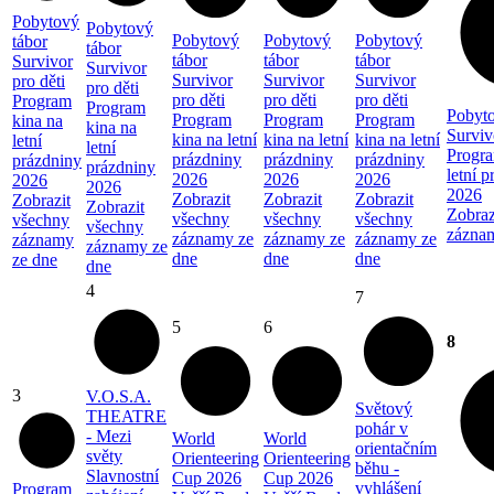
Pobytový
Pobytový
Pobytový
Pobytový
Pobytový
tábor
tábor
tábor
tábor
tábor
Survivor
Survivor
Survivor
Survivor
Survivor
pro děti
pro děti
pro děti
pro děti
pro děti
Program
Program
Pobyto
Program
Program
Program
kina na
kina na
Surviv
kina na letní
kina na letní
kina na letní
letní
letní
Progra
prázdniny
prázdniny
prázdniny
prázdniny
prázdniny
letní 
2026
2026
2026
2026
2026
2026
Zobrazit
Zobrazit
Zobrazit
Zobrazit
Zobrazit
Zobraz
všechny
všechny
všechny
všechny
všechny
zázna
záznamy ze
záznamy ze
záznamy ze
záznamy
záznamy ze
dne
dne
dne
ze dne
dne
4
7
5
6
8
3
V.O.S.A.
Světový
THEATRE
pohár v
- Mezi
World
World
orientačním
světy
Orienteering
Orienteering
běhu -
Slavnostní
Cup 2026
Cup 2026
vyhlášení
Program