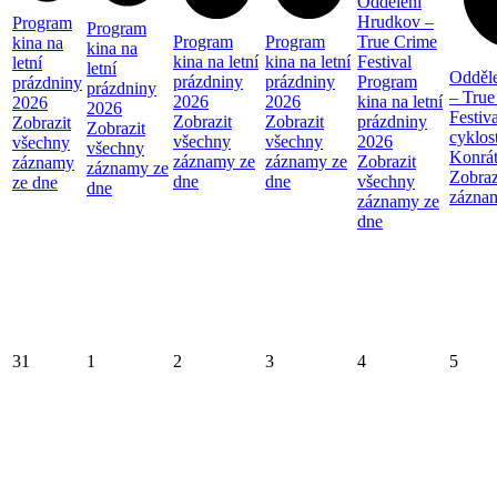
Oddělení
Hrudkov –
Program
Program
Program
Program
True Crime
kina na
kina na
kina na letní
kina na letní
Festival
letní
letní
Odděl
prázdniny
prázdniny
Program
prázdniny
prázdniny
– True
2026
2026
kina na letní
2026
2026
Festiva
Zobrazit
Zobrazit
prázdniny
Zobrazit
Zobrazit
cyklos
všechny
všechny
2026
všechny
všechny
Konrá
záznamy ze
záznamy ze
Zobrazit
záznamy
záznamy ze
Zobraz
dne
dne
všechny
ze dne
dne
zázna
záznamy ze
dne
31
1
2
3
4
5