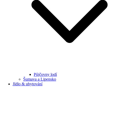
Půjčovny lodí
Šumava a Lipensko
Jídlo & ubytování