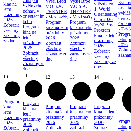
zahájení
Vyšší Brod
Vyšší Brod
Světov
vítězů den
kina na
Světového
V.O.S.A.
V.O.S.A.
orient
1.
World
letní
poháru v
THEATRE
THEATRE
vyhláš
Orienteering
prázdniny
orientačním
- Mezi světy
- Mezi světy
den 2.
Cup 2026
2026
běhu
Program
Program
Orient
Vyšší Brod
Zobrazit
Program
kina na letní
kina na letní
2026 V
Program
všechny
kina na
prázdniny
prázdniny
Progra
kina na letní
záznamy
letní
2026
2026
letní 
prázdniny
ze dne
prázdniny
Zobrazit
Zobrazit
2026
2026
2026
všechny
všechny
Zobraz
Zobrazit
Zobrazit
záznamy ze
záznamy ze
zázna
všechny
všechny
dne
dne
záznamy ze
záznamy ze
dne
dne
11
10
12
13
14
15
Program
Program
Program
Program
Program
kina na
kina na
kina na letní
kina na letní
kina na letní
letní
letní
prázdniny
prázdniny
prázdniny
prázdniny
prázdniny
Progra
2026
2026
2026
2026
2026
letní 
Zobrazit
Zobrazit
Zobrazit
Zobrazit
Zobrazit