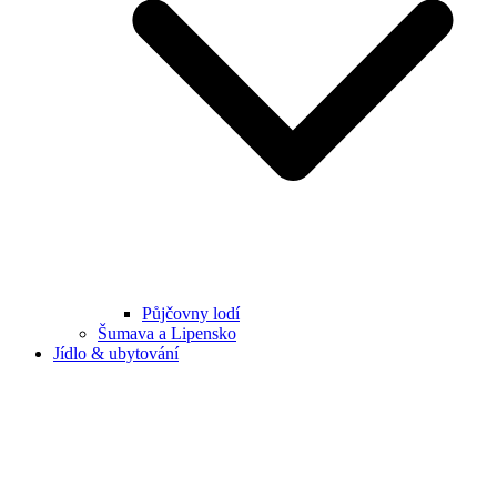
Půjčovny lodí
Šumava a Lipensko
Jídlo & ubytování