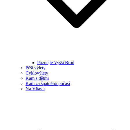
Poznejte Vyšší Brod
Pěší výlety
Cyklovýlety
Kam s dětmi
Kam za špatného počasí
Na Vltavu