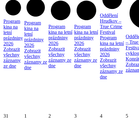
Oddělení
Hrudkov –
Program
Program
Program
Program
True Crime
kina na
kina na
kina na letní
kina na letní
Festival
letní
letní
Odděl
prázdniny
prázdniny
Program
prázdniny
prázdniny
– True
2026
2026
kina na letní
2026
2026
Festiva
Zobrazit
Zobrazit
prázdniny
Zobrazit
Zobrazit
cyklos
všechny
všechny
2026
všechny
všechny
Konrá
záznamy ze
záznamy ze
Zobrazit
záznamy
záznamy ze
Zobraz
dne
dne
všechny
ze dne
dne
zázna
záznamy ze
dne
31
1
2
3
4
5