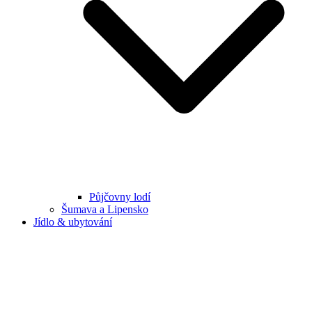
Půjčovny lodí
Šumava a Lipensko
Jídlo & ubytování