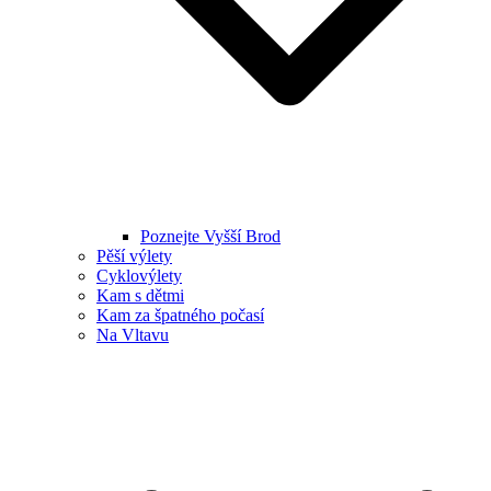
Poznejte Vyšší Brod
Pěší výlety
Cyklovýlety
Kam s dětmi
Kam za špatného počasí
Na Vltavu