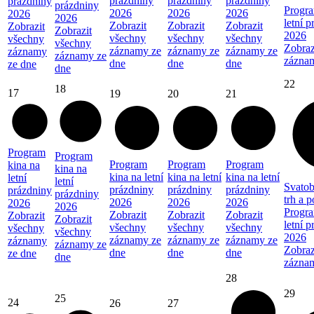
prázdniny
prázdniny
prázdniny
prázdniny
prázdniny
Progra
2026
2026
2026
2026
2026
letní 
Zobrazit
Zobrazit
Zobrazit
Zobrazit
Zobrazit
2026
všechny
všechny
všechny
všechny
všechny
Zobraz
záznamy ze
záznamy ze
záznamy ze
záznamy
záznamy ze
zázna
dne
dne
dne
ze dne
dne
22
18
17
19
20
21
Program
Program
Program
Program
Program
kina na
kina na
kina na letní
kina na letní
kina na letní
letní
letní
Svatob
prázdniny
prázdniny
prázdniny
prázdniny
prázdniny
trh a 
2026
2026
2026
2026
2026
Progra
Zobrazit
Zobrazit
Zobrazit
Zobrazit
Zobrazit
letní 
všechny
všechny
všechny
všechny
všechny
2026
záznamy ze
záznamy ze
záznamy ze
záznamy
záznamy ze
Zobraz
dne
dne
dne
ze dne
dne
zázna
28
29
25
24
26
27