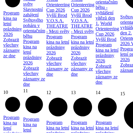
orientačním
světy
Orienteering
Orienteering
běhu -
Slavnostní
Cup 2026
Cup 2026
vyhlášení
Program
zahájení
Vyšší Brod
Vyšší Brod
Světov
vítězů den
kina na
Světového
V.O.S.A.
V.O.S.A.
orient
1.
World
letní
poháru v
THEATRE
THEATRE
vyhláš
Orienteering
prázdniny
orientačním
- Mezi světy
- Mezi světy
den 2.
Cup 2026
2026
běhu
Program
Program
Orient
Vyšší Brod
Zobrazit
Program
kina na letní
kina na letní
2026 V
Program
všechny
kina na
prázdniny
prázdniny
Progra
kina na letní
záznamy
letní
2026
2026
letní 
prázdniny
ze dne
prázdniny
Zobrazit
Zobrazit
2026
2026
2026
všechny
všechny
Zobraz
Zobrazit
Zobrazit
záznamy ze
záznamy ze
zázna
všechny
všechny
dne
dne
záznamy ze
záznamy ze
dne
dne
11
10
12
13
14
15
Program
Program
Program
Program
Program
kina na
kina na
kina na letní
kina na letní
kina na letní
letní
letní