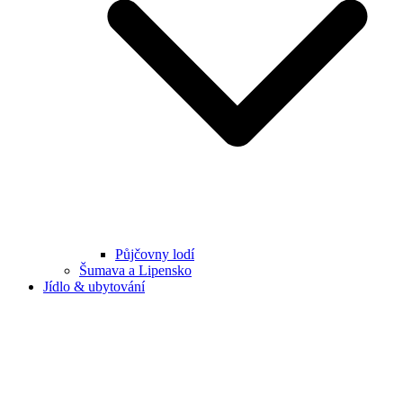
Půjčovny lodí
Šumava a Lipensko
Jídlo & ubytování