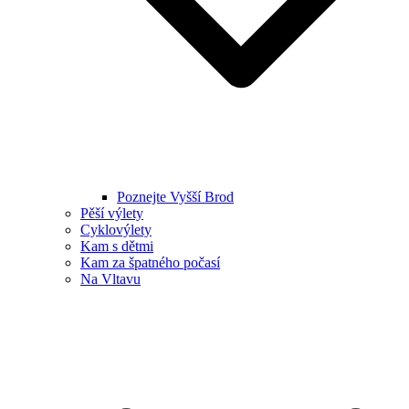
Poznejte Vyšší Brod
Pěší výlety
Cyklovýlety
Kam s dětmi
Kam za špatného počasí
Na Vltavu