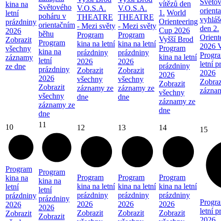
Světov
vítězů den
kina na
Světového
V.O.S.A.
V.O.S.A.
orient
1.
World
letní
poháru v
THEATRE
THEATRE
vyhláš
Orienteering
prázdniny
orientačním
- Mezi světy
- Mezi světy
den 2.
Cup 2026
2026
běhu
Program
Program
Orient
Vyšší Brod
Zobrazit
Program
kina na letní
kina na letní
2026 V
Program
všechny
kina na
prázdniny
prázdniny
Progra
kina na letní
záznamy
letní
2026
2026
letní 
prázdniny
ze dne
prázdniny
Zobrazit
Zobrazit
2026
2026
2026
všechny
všechny
Zobraz
Zobrazit
Zobrazit
záznamy ze
záznamy ze
zázna
všechny
všechny
dne
dne
záznamy ze
záznamy ze
dne
dne
11
10
12
13
14
15
Program
Program
Program
Program
Program
kina na
kina na
kina na letní
kina na letní
kina na letní
letní
letní
prázdniny
prázdniny
prázdniny
prázdniny
prázdniny
Progra
2026
2026
2026
2026
2026
letní 
Zobrazit
Zobrazit
Zobrazit
Zobrazit
Zobrazit
2026