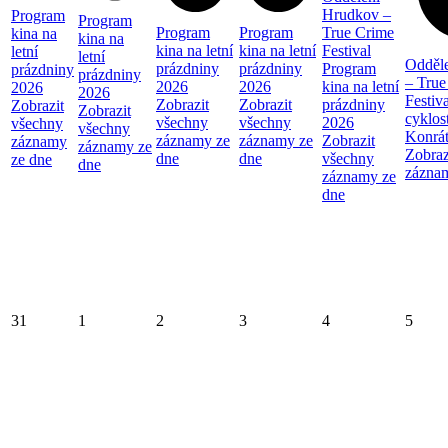
Hrudkov –
Program
Program
Program
Program
True Crime
kina na
kina na
kina na letní
kina na letní
Festival
letní
letní
Odděl
prázdniny
prázdniny
Program
prázdniny
prázdniny
– True
2026
2026
kina na letní
2026
2026
Festiva
Zobrazit
Zobrazit
prázdniny
Zobrazit
Zobrazit
cyklos
všechny
všechny
2026
všechny
všechny
Konrá
záznamy ze
záznamy ze
Zobrazit
záznamy
záznamy ze
Zobraz
dne
dne
všechny
ze dne
dne
zázna
záznamy ze
dne
31
1
2
3
4
5