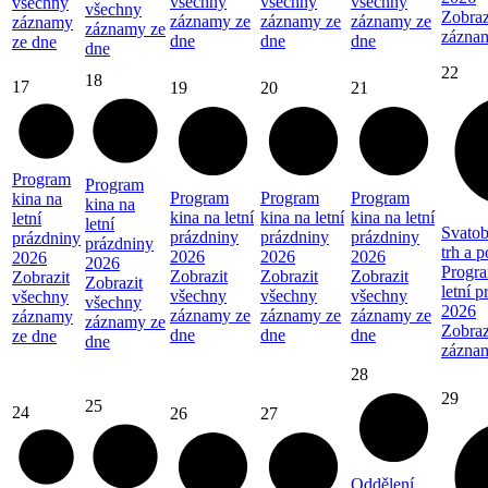
všechny
všechny
všechny
všechny
všechny
Zobraz
záznamy ze
záznamy ze
záznamy ze
záznamy
záznamy ze
zázna
dne
dne
dne
ze dne
dne
22
18
17
19
20
21
Program
Program
Program
Program
Program
kina na
kina na
kina na letní
kina na letní
kina na letní
letní
letní
Svatob
prázdniny
prázdniny
prázdniny
prázdniny
prázdniny
trh a 
2026
2026
2026
2026
2026
Progra
Zobrazit
Zobrazit
Zobrazit
Zobrazit
Zobrazit
letní 
všechny
všechny
všechny
všechny
všechny
2026
záznamy ze
záznamy ze
záznamy ze
záznamy
záznamy ze
Zobraz
dne
dne
dne
ze dne
dne
zázna
28
29
25
24
26
27
Oddělení