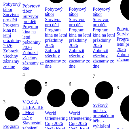
Pobytový
Pobytový
Pobytový
Pobytový
Pobytový
tábor
tábor
tábor
tábor
tábor
Survivor
Survivor
Survivor
Survivor
Survivor
pro děti
pro děti
pro děti
pro děti
pro děti
Program
Program
Pobyto
Program
Program
Program
kina na
kina na
Surviv
kina na letní
kina na letní
kina na letní
letní
letní
Progra
prázdniny
prázdniny
prázdniny
prázdniny
prázdniny
letní 
2026
2026
2026
2026
2026
2026
Zobrazit
Zobrazit
Zobrazit
Zobrazit
Zobrazit
Zobraz
všechny
všechny
všechny
všechny
všechny
zázna
záznamy ze
záznamy ze
záznamy ze
záznamy
záznamy ze
dne
dne
dne
ze dne
dne
4
7
5
6
8
3
V.O.S.A.
Světový
THEATRE
pohár v
- Mezi
World
World
orientačním
světy
Orienteering
Orienteering
běhu -
Slavnostní
Cup 2026
Cup 2026
vyhlášení
Program
zahájení
Vyšší Brod
Vyšší Brod