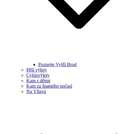
Poznejte Vyšší Brod
Pěší výlety
Cyklovýlety
Kam s dětmi
Kam za špatného počasí
Na Vltavu