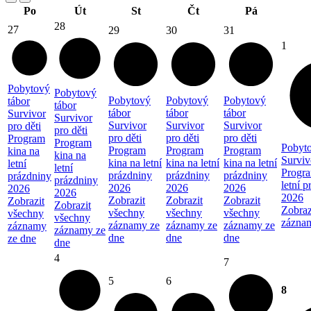
Po
Út
St
Čt
Pá
28
27
29
30
31
1
Pobytový
Pobytový
Pobytový
Pobytový
Pobytový
tábor
tábor
tábor
tábor
tábor
Survivor
Survivor
Survivor
Survivor
Survivor
pro děti
pro děti
pro děti
pro děti
pro děti
Program
Program
Pobyto
Program
Program
Program
kina na
kina na
Surviv
kina na letní
kina na letní
kina na letní
letní
letní
Progra
prázdniny
prázdniny
prázdniny
prázdniny
prázdniny
letní 
2026
2026
2026
2026
2026
2026
Zobrazit
Zobrazit
Zobrazit
Zobrazit
Zobrazit
Zobraz
všechny
všechny
všechny
všechny
všechny
zázna
záznamy ze
záznamy ze
záznamy ze
záznamy
záznamy ze
dne
dne
dne
ze dne
dne
4
7
5
6
8