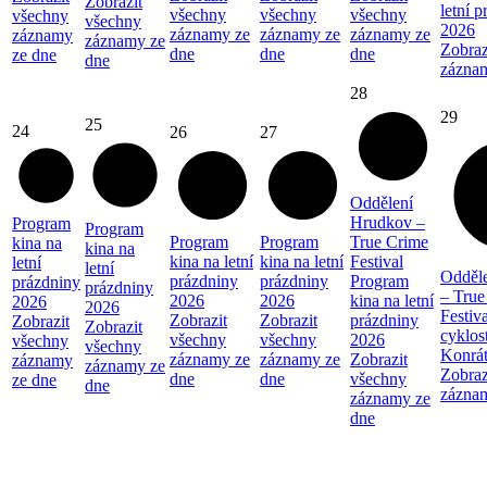
Zobrazit
letní 
všechny
všechny
všechny
všechny
všechny
2026
záznamy ze
záznamy ze
záznamy ze
záznamy
záznamy ze
Zobraz
dne
dne
dne
ze dne
dne
zázna
28
29
25
24
26
27
Oddělení
Hrudkov –
Program
Program
Program
Program
True Crime
kina na
kina na
kina na letní
kina na letní
Festival
letní
letní
Odděl
prázdniny
prázdniny
Program
prázdniny
prázdniny
– True
2026
2026
kina na letní
2026
2026
Festiva
Zobrazit
Zobrazit
prázdniny
Zobrazit
Zobrazit
cyklos
všechny
všechny
2026
všechny
všechny
Konrá
záznamy ze
záznamy ze
Zobrazit
záznamy
záznamy ze
Zobraz
dne
dne
všechny
ze dne
dne
zázna
záznamy ze
dne