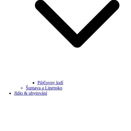
Půjčovny lodí
Šumava a Lipensko
Jídlo & ubytování