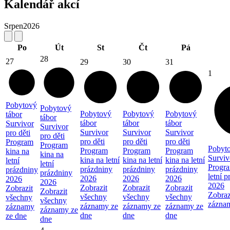
Kalendář akcí
Srpen
2026
Po
Út
St
Čt
Pá
28
27
29
30
31
1
Pobytový
Pobytový
Pobytový
Pobytový
Pobytový
tábor
tábor
tábor
tábor
tábor
Survivor
Survivor
Survivor
Survivor
Survivor
pro děti
pro děti
pro děti
pro děti
pro děti
Program
Program
Pobyto
Program
Program
Program
kina na
kina na
Surviv
kina na letní
kina na letní
kina na letní
letní
letní
Progra
prázdniny
prázdniny
prázdniny
prázdniny
prázdniny
letní 
2026
2026
2026
2026
2026
2026
Zobrazit
Zobrazit
Zobrazit
Zobrazit
Zobrazit
Zobraz
všechny
všechny
všechny
všechny
všechny
zázna
záznamy ze
záznamy ze
záznamy ze
záznamy
záznamy ze
dne
dne
dne
ze dne
dne