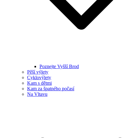
Poznejte Vyšší Brod
Pěší výlety
Cyklovýlety
Kam s dětmi
Kam za špatného počasí
Na Vltavu