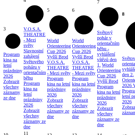
4
7
5
6
8
3
V.O.S.A.
Světový
THEATRE
pohár v
- Mezi
World
World
orientačním
světy
Orienteering
Orienteering
běhu -
Slavnostní
Cup 2026
Cup 2026
vyhlášení
Program
zahájení
Vyšší Brod
Vyšší Brod
Světov
vítězů den
kina na
Světového
V.O.S.A.
V.O.S.A.
orient
1.
World
letní
poháru v
THEATRE
THEATRE
vyhláš
Orienteering
prázdniny
orientačním
- Mezi světy
- Mezi světy
den 2.
Cup 2026
2026
běhu
Program
Program
Orient
Vyšší Brod
Zobrazit
Program
kina na letní
kina na letní
2026 V
Program
všechny
kina na
prázdniny
prázdniny
Progra
kina na letní
záznamy
letní
2026
2026
letní 
prázdniny
ze dne
prázdniny
Zobrazit
Zobrazit
2026
2026
2026
všechny
všechny
Zobraz
Zobrazit
Zobrazit
záznamy ze
záznamy ze
zázna
všechny
všechny
dne
dne
záznamy ze
záznamy ze
dne
dne
11
10