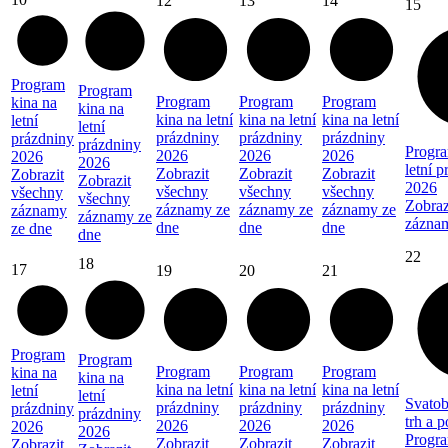
12
13
14
15
Program
Program
Program
Program
Program
kina na
kina na
kina na letní
kina na letní
kina na letní
letní
letní
prázdniny
prázdniny
prázdniny
prázdniny
prázdniny
Progra
2026
2026
2026
2026
2026
letní 
Zobrazit
Zobrazit
Zobrazit
Zobrazit
Zobrazit
2026
všechny
všechny
všechny
všechny
všechny
Zobraz
záznamy ze
záznamy ze
záznamy ze
záznamy
záznamy ze
zázna
dne
dne
dne
ze dne
dne
22
18
17
19
20
21
Program
Program
Program
Program
Program
kina na
kina na
kina na letní
kina na letní
kina na letní
letní
letní
Svatob
prázdniny
prázdniny
prázdniny
prázdniny
prázdniny
trh a 
2026
2026
2026
2026
2026
Progra
Zobrazit
Zobrazit
Zobrazit
Zobrazit