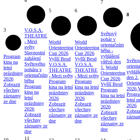
4
7
5
6
8
3
V.O.S.A.
Světový
THEATRE
pohár v
- Mezi
World
World
orientačním
světy
Orienteering
Orienteering
běhu -
Slavnostní
Cup 2026
Cup 2026
vyhlášení
Program
zahájení
Vyšší Brod
Vyšší Brod
Světov
vítězů den
kina na
Světového
V.O.S.A.
V.O.S.A.
orient
1.
World
letní
poháru v
THEATRE
THEATRE
vyhláš
Orienteering
prázdniny
orientačním
- Mezi světy
- Mezi světy
den 2.
Cup 2026
2026
běhu
Program
Program
Orient
Vyšší Brod
Zobrazit
Program
kina na letní
kina na letní
2026 V
Program
všechny
kina na
prázdniny
prázdniny
Progra
kina na letní
záznamy
letní
2026
2026
letní 
prázdniny
ze dne
prázdniny
Zobrazit
Zobrazit
2026
2026
2026
všechny
všechny
Zobraz
Zobrazit
Zobrazit
záznamy ze
záznamy ze
zázna
všechny
všechny
dne
dne
záznamy ze
záznamy ze
dne
dne
11
10