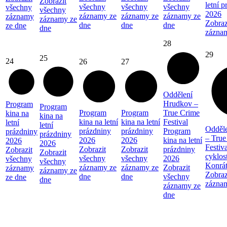
Zobrazit
letní 
všechny
všechny
všechny
všechny
všechny
2026
záznamy ze
záznamy ze
záznamy ze
záznamy
záznamy ze
Zobraz
dne
dne
dne
ze dne
dne
zázna
28
29
25
24
26
27
Oddělení
Hrudkov –
Program
Program
Program
Program
True Crime
kina na
kina na
kina na letní
kina na letní
Festival
letní
letní
Odděl
prázdniny
prázdniny
Program
prázdniny
prázdniny
– True
2026
2026
kina na letní
2026
2026
Festiva
Zobrazit
Zobrazit
prázdniny
Zobrazit
Zobrazit
cyklos
všechny
všechny
2026
všechny
všechny
Konrá
záznamy ze
záznamy ze
Zobrazit
záznamy
záznamy ze
Zobraz
dne
dne
všechny
ze dne
dne
zázna
záznamy ze
dne