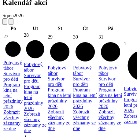
Kalendář akcí
Srpen
2026
Po
Út
St
Čt
Pá
28
27
29
30
31
1
Pobytový
Pobytový
Pobytový
Pobytový
Pobytový
tábor
tábor
tábor
tábor
tábor
Survivor
Survivor
Survivor
Survivor
Survivor
pro děti
pro děti
pro děti
pro děti
pro děti
Program
Program
Pobyto
Program
Program
Program
kina na
kina na
Surviv
kina na letní
kina na letní
kina na letní
letní
letní
Progra
prázdniny
prázdniny
prázdniny
prázdniny
prázdniny
letní 
2026
2026
2026
2026
2026
2026
Zobrazit
Zobrazit
Zobrazit
Zobrazit
Zobrazit
Zobraz
všechny
všechny
všechny
všechny
všechny
zázna
záznamy ze
záznamy ze
záznamy ze
záznamy
záznamy ze
dne
dne
dne
ze dne
dne