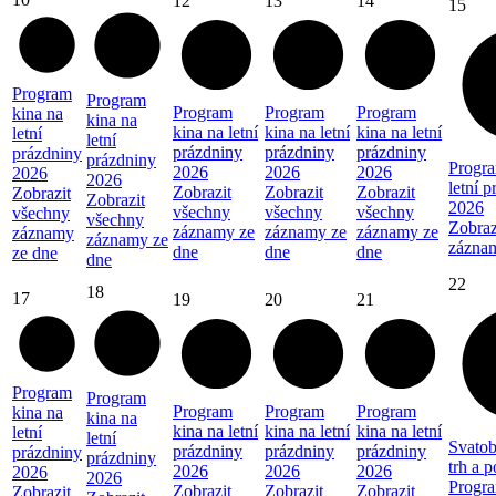
12
13
14
15
Program
Program
Program
Program
Program
kina na
kina na
kina na letní
kina na letní
kina na letní
letní
letní
prázdniny
prázdniny
prázdniny
prázdniny
prázdniny
Progra
2026
2026
2026
2026
2026
letní 
Zobrazit
Zobrazit
Zobrazit
Zobrazit
Zobrazit
2026
všechny
všechny
všechny
všechny
všechny
Zobraz
záznamy ze
záznamy ze
záznamy ze
záznamy
záznamy ze
zázna
dne
dne
dne
ze dne
dne
22
18
17
19
20
21
Program
Program
Program
Program
Program
kina na
kina na
kina na letní
kina na letní
kina na letní
letní
letní
Svatob
prázdniny
prázdniny
prázdniny
prázdniny
prázdniny
trh a 
2026
2026
2026
2026
2026
Progra
Zobrazit
Zobrazit
Zobrazit
Zobrazit