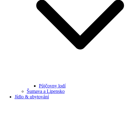
Půjčovny lodí
Šumava a Lipensko
Jídlo & ubytování