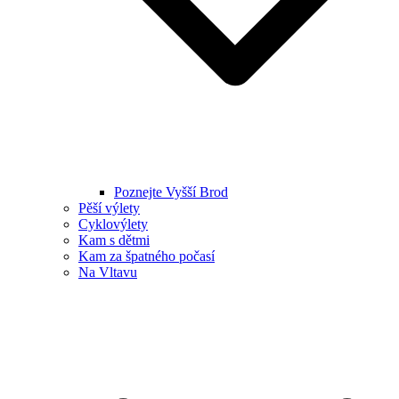
Poznejte Vyšší Brod
Pěší výlety
Cyklovýlety
Kam s dětmi
Kam za špatného počasí
Na Vltavu