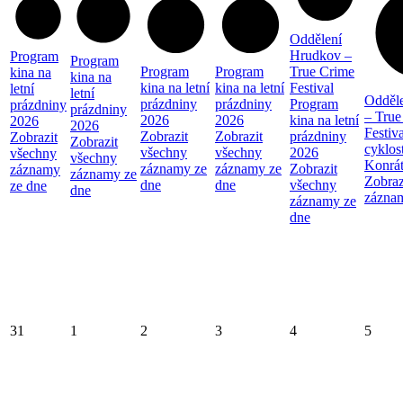
Oddělení
Hrudkov –
Program
Program
Program
Program
True Crime
kina na
kina na
kina na letní
kina na letní
Festival
letní
letní
Odděl
prázdniny
prázdniny
Program
prázdniny
prázdniny
– True
2026
2026
kina na letní
2026
2026
Festiva
Zobrazit
Zobrazit
prázdniny
Zobrazit
Zobrazit
cyklos
všechny
všechny
2026
všechny
všechny
Konrá
záznamy ze
záznamy ze
Zobrazit
záznamy
záznamy ze
Zobraz
dne
dne
všechny
ze dne
dne
zázna
záznamy ze
dne
31
1
2
3
4
5