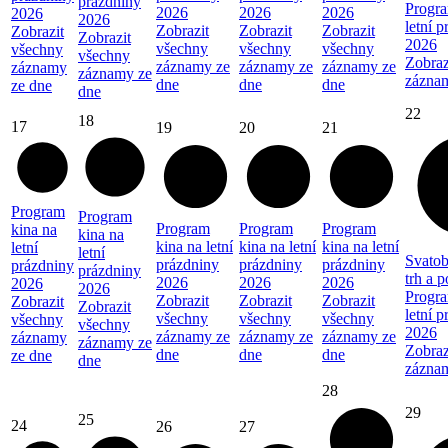
prázdniny
Progra
2026
2026
2026
2026
2026
letní 
Zobrazit
Zobrazit
Zobrazit
Zobrazit
Zobrazit
2026
všechny
všechny
všechny
všechny
všechny
Zobraz
záznamy ze
záznamy ze
záznamy ze
záznamy
záznamy ze
zázna
dne
dne
dne
ze dne
dne
22
18
17
19
20
21
Program
Program
Program
Program
Program
kina na
kina na
kina na letní
kina na letní
kina na letní
letní
letní
Svatob
prázdniny
prázdniny
prázdniny
prázdniny
prázdniny
trh a 
2026
2026
2026
2026
2026
Progra
Zobrazit
Zobrazit
Zobrazit
Zobrazit
Zobrazit
letní 
všechny
všechny
všechny
všechny
všechny
2026
záznamy ze
záznamy ze
záznamy ze
záznamy
záznamy ze
Zobraz
dne
dne
dne
ze dne
dne
zázna
28
29
25
24
26
27