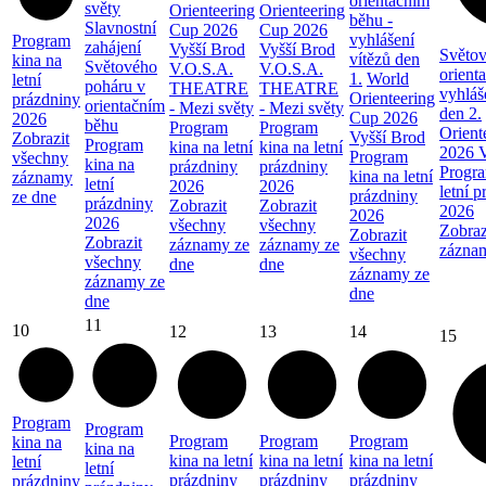
orientačním
světy
Orienteering
Orienteering
běhu -
Slavnostní
Cup 2026
Cup 2026
vyhlášení
Program
zahájení
Vyšší Brod
Vyšší Brod
Světov
vítězů den
kina na
Světového
V.O.S.A.
V.O.S.A.
orient
1.
World
letní
poháru v
THEATRE
THEATRE
vyhláš
Orienteering
prázdniny
orientačním
- Mezi světy
- Mezi světy
den 2.
Cup 2026
2026
běhu
Program
Program
Orient
Vyšší Brod
Zobrazit
Program
kina na letní
kina na letní
2026 V
Program
všechny
kina na
prázdniny
prázdniny
Progra
kina na letní
záznamy
letní
2026
2026
letní 
prázdniny
ze dne
prázdniny
Zobrazit
Zobrazit
2026
2026
2026
všechny
všechny
Zobraz
Zobrazit
Zobrazit
záznamy ze
záznamy ze
zázna
všechny
všechny
dne
dne
záznamy ze
záznamy ze
dne
dne
11
10
12
13
14
15
Program
Program
Program
Program
Program
kina na
kina na
kina na letní
kina na letní
kina na letní
letní
letní
prázdniny
prázdniny
prázdniny
prázdniny