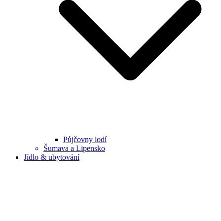
Půjčovny lodí
Šumava a Lipensko
Jídlo & ubytování