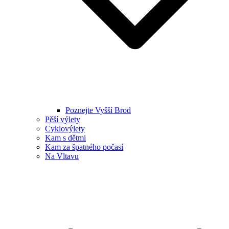
Poznejte Vyšší Brod
Pěší výlety
Cyklovýlety
Kam s dětmi
Kam za špatného počasí
Na Vltavu