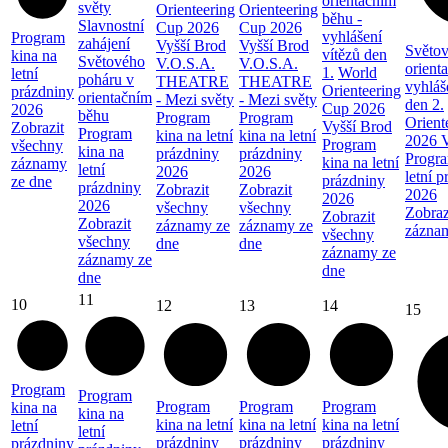
orientačním
světy
Orienteering
Orienteering
běhu -
Slavnostní
Cup 2026
Cup 2026
vyhlášení
Program
zahájení
Vyšší Brod
Vyšší Brod
Světov
vítězů den
kina na
Světového
V.O.S.A.
V.O.S.A.
orient
1.
World
letní
poháru v
THEATRE
THEATRE
vyhláš
Orienteering
prázdniny
orientačním
- Mezi světy
- Mezi světy
den 2.
Cup 2026
2026
běhu
Program
Program
Orient
Vyšší Brod
Zobrazit
Program
kina na letní
kina na letní
2026 V
Program
všechny
kina na
prázdniny
prázdniny
Progra
kina na letní
záznamy
letní
2026
2026
letní 
prázdniny
ze dne
prázdniny
Zobrazit
Zobrazit
2026
2026
2026
všechny
všechny
Zobraz
Zobrazit
Zobrazit
záznamy ze
záznamy ze
zázna
všechny
všechny
dne
dne
záznamy ze
záznamy ze
dne
dne
11
10
12
13
14
15
Program
Program
Program
Program
Program
kina na
kina na
kina na letní
kina na letní
kina na letní
letní
letní
prázdniny
prázdniny
prázdniny
prázdniny