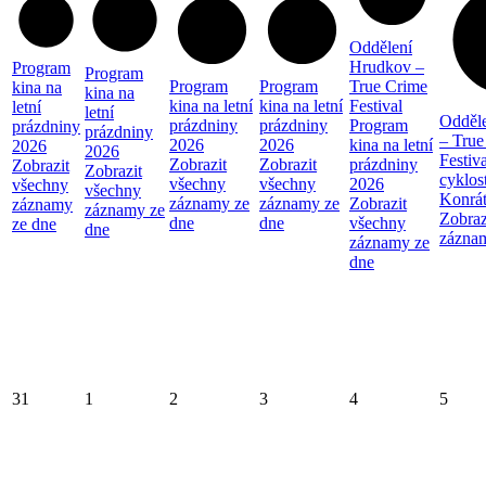
Oddělení
Hrudkov –
Program
Program
Program
Program
True Crime
kina na
kina na
kina na letní
kina na letní
Festival
letní
letní
Odděl
prázdniny
prázdniny
Program
prázdniny
prázdniny
– True
2026
2026
kina na letní
2026
2026
Festiva
Zobrazit
Zobrazit
prázdniny
Zobrazit
Zobrazit
cyklos
všechny
všechny
2026
všechny
všechny
Konrá
záznamy ze
záznamy ze
Zobrazit
záznamy
záznamy ze
Zobraz
dne
dne
všechny
ze dne
dne
zázna
záznamy ze
dne
31
1
2
3
4
5