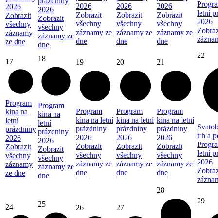
prázdniny
Progra
2026
2026
2026
2026
2026
letní 
Zobrazit
Zobrazit
Zobrazit
Zobrazit
Zobrazit
2026
všechny
všechny
všechny
všechny
všechny
Zobraz
záznamy ze
záznamy ze
záznamy ze
záznamy
záznamy ze
zázna
dne
dne
dne
ze dne
dne
22
18
17
19
20
21
Program
Program
Program
Program
Program
kina na
kina na
kina na letní
kina na letní
kina na letní
letní
letní
Svatob
prázdniny
prázdniny
prázdniny
prázdniny
prázdniny
trh a 
2026
2026
2026
2026
2026
Progra
Zobrazit
Zobrazit
Zobrazit
Zobrazit
Zobrazit
letní 
všechny
všechny
všechny
všechny
všechny
2026
záznamy ze
záznamy ze
záznamy ze
záznamy
záznamy ze
Zobraz
dne
dne
dne
ze dne
dne
zázna
28
29
25
24
26
27