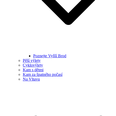
Poznejte Vyšší Brod
Pěší výlety
Cyklovýlety
Kam s dětmi
Kam za špatného počasí
Na Vltavu