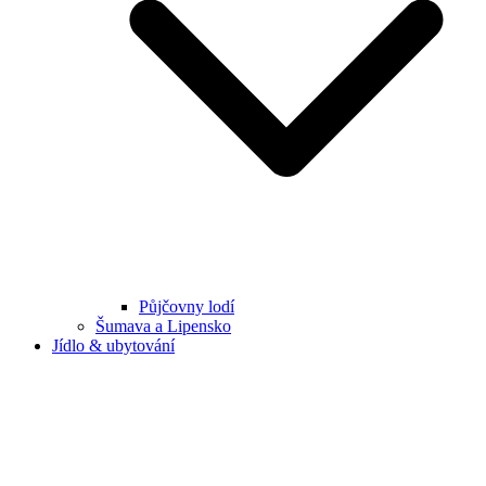
Půjčovny lodí
Šumava a Lipensko
Jídlo & ubytování