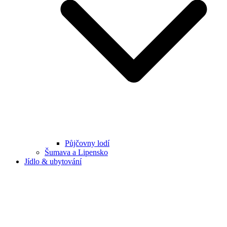
Půjčovny lodí
Šumava a Lipensko
Jídlo & ubytování