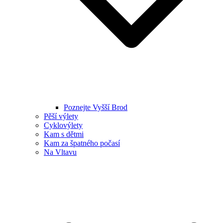
Poznejte Vyšší Brod
Pěší výlety
Cyklovýlety
Kam s dětmi
Kam za špatného počasí
Na Vltavu