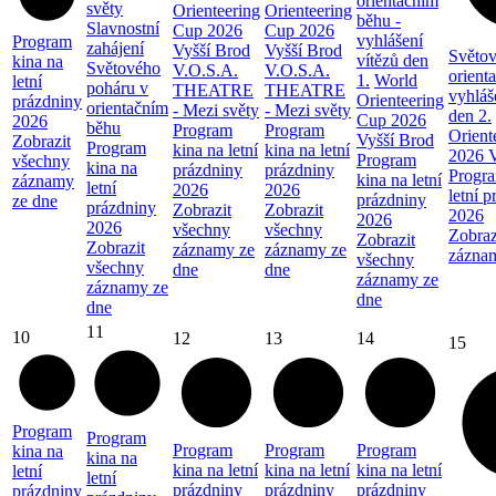
orientačním
světy
Orienteering
Orienteering
běhu -
Slavnostní
Cup 2026
Cup 2026
vyhlášení
Program
zahájení
Vyšší Brod
Vyšší Brod
Světov
vítězů den
kina na
Světového
V.O.S.A.
V.O.S.A.
orient
1.
World
letní
poháru v
THEATRE
THEATRE
vyhláš
Orienteering
prázdniny
orientačním
- Mezi světy
- Mezi světy
den 2.
Cup 2026
2026
běhu
Program
Program
Orient
Vyšší Brod
Zobrazit
Program
kina na letní
kina na letní
2026 V
Program
všechny
kina na
prázdniny
prázdniny
Progra
kina na letní
záznamy
letní
2026
2026
letní 
prázdniny
ze dne
prázdniny
Zobrazit
Zobrazit
2026
2026
2026
všechny
všechny
Zobraz
Zobrazit
Zobrazit
záznamy ze
záznamy ze
zázna
všechny
všechny
dne
dne
záznamy ze
záznamy ze
dne
dne
11
10
12
13
14
15
Program
Program
Program
Program
Program
kina na
kina na
kina na letní
kina na letní
kina na letní
letní
letní
prázdniny
prázdniny
prázdniny
prázdniny