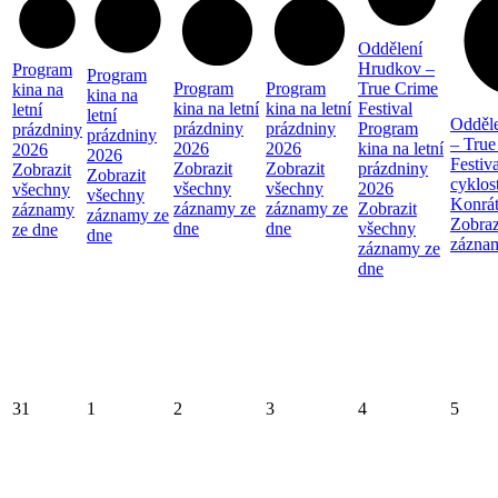
Oddělení
Hrudkov –
Program
Program
Program
Program
True Crime
kina na
kina na
kina na letní
kina na letní
Festival
letní
letní
Odděl
prázdniny
prázdniny
Program
prázdniny
prázdniny
– True
2026
2026
kina na letní
2026
2026
Festiva
Zobrazit
Zobrazit
prázdniny
Zobrazit
Zobrazit
cyklos
všechny
všechny
2026
všechny
všechny
Konrá
záznamy ze
záznamy ze
Zobrazit
záznamy
záznamy ze
Zobraz
dne
dne
všechny
ze dne
dne
zázna
záznamy ze
dne
31
1
2
3
4
5