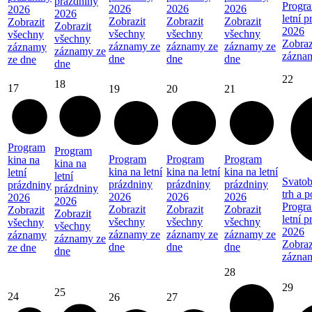
prázdniny
Progra
2026
2026
2026
2026
2026
letní 
Zobrazit
Zobrazit
Zobrazit
Zobrazit
Zobrazit
2026
všechny
všechny
všechny
všechny
všechny
Zobraz
záznamy ze
záznamy ze
záznamy ze
záznamy
záznamy ze
zázna
dne
dne
dne
ze dne
dne
22
18
17
19
20
21
Program
Program
Program
Program
Program
kina na
kina na
kina na letní
kina na letní
kina na letní
letní
letní
Svatob
prázdniny
prázdniny
prázdniny
prázdniny
prázdniny
trh a 
2026
2026
2026
2026
2026
Progra
Zobrazit
Zobrazit
Zobrazit
Zobrazit
Zobrazit
letní 
všechny
všechny
všechny
všechny
všechny
2026
záznamy ze
záznamy ze
záznamy ze
záznamy
záznamy ze
Zobraz
dne
dne
dne
ze dne
dne
zázna
28
29
25
24
26
27