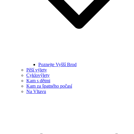
Poznejte Vyšší Brod
Pěší výlety
Cyklovýlety
Kam s dětmi
Kam za špatného počasí
Na Vltavu