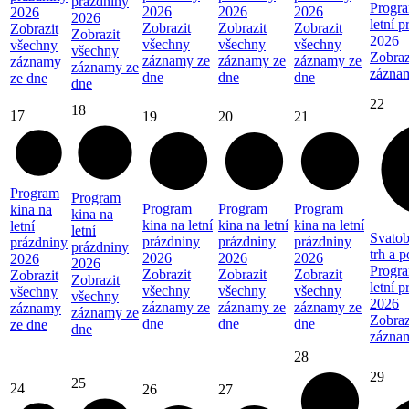
prázdniny
Progra
2026
2026
2026
2026
2026
letní 
Zobrazit
Zobrazit
Zobrazit
Zobrazit
Zobrazit
2026
všechny
všechny
všechny
všechny
všechny
Zobraz
záznamy ze
záznamy ze
záznamy ze
záznamy
záznamy ze
zázna
dne
dne
dne
ze dne
dne
22
18
17
19
20
21
Program
Program
Program
Program
Program
kina na
kina na
kina na letní
kina na letní
kina na letní
letní
letní
Svatob
prázdniny
prázdniny
prázdniny
prázdniny
prázdniny
trh a 
2026
2026
2026
2026
2026
Progra
Zobrazit
Zobrazit
Zobrazit
Zobrazit
Zobrazit
letní 
všechny
všechny
všechny
všechny
všechny
2026
záznamy ze
záznamy ze
záznamy ze
záznamy
záznamy ze
Zobraz
dne
dne
dne
ze dne
dne
zázna
28
29
25
24
26
27