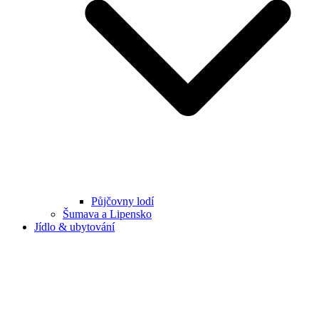
Půjčovny lodí
Šumava a Lipensko
Jídlo & ubytování