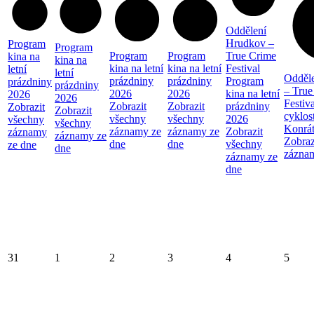
Oddělení
Hrudkov –
Program
Program
Program
Program
True Crime
kina na
kina na
kina na letní
kina na letní
Festival
letní
letní
Odděl
prázdniny
prázdniny
Program
prázdniny
prázdniny
– True
2026
2026
kina na letní
2026
2026
Festiva
Zobrazit
Zobrazit
prázdniny
Zobrazit
Zobrazit
cyklos
všechny
všechny
2026
všechny
všechny
Konrá
záznamy ze
záznamy ze
Zobrazit
záznamy
záznamy ze
Zobraz
dne
dne
všechny
ze dne
dne
zázna
záznamy ze
dne
31
1
2
3
4
5