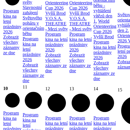
orientačním
světy
Orienteering
Orienteering
běhu -
Slavnostní
Cup 2026
Cup 2026
vyhlášení
Program
zahájení
Vyšší Brod
Vyšší Brod
Světov
vítězů den
kina na
Světového
V.O.S.A.
V.O.S.A.
orient
1.
World
letní
poháru v
THEATRE
THEATRE
vyhláš
Orienteering
prázdniny
orientačním
- Mezi světy
- Mezi světy
den 2.
Cup 2026
2026
běhu
Program
Program
Orient
Vyšší Brod
Zobrazit
Program
kina na letní
kina na letní
2026 V
Program
všechny
kina na
prázdniny
prázdniny
Progra
kina na letní
záznamy
letní
2026
2026
letní 
prázdniny
ze dne
prázdniny
Zobrazit
Zobrazit
2026
2026
2026
všechny
všechny
Zobraz
Zobrazit
Zobrazit
záznamy ze
záznamy ze
zázna
všechny
všechny
dne
dne
záznamy ze
záznamy ze
dne
dne
11
10
12
13
14
15
Program
Program
Program
Program
Program
kina na
kina na
kina na letní
kina na letní
kina na letní
letní
letní
prázdniny
prázdniny
prázdniny
prázdniny