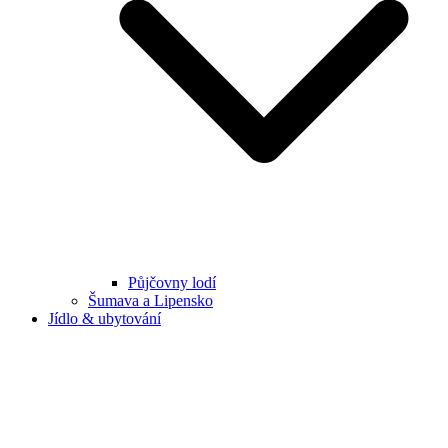
Půjčovny lodí
Šumava a Lipensko
Jídlo & ubytování