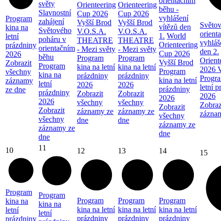
orientačním
světy
Orienteering
Orienteering
běhu -
Slavnostní
Cup 2026
Cup 2026
vyhlášení
Program
zahájení
Vyšší Brod
Vyšší Brod
Světov
vítězů den
kina na
Světového
V.O.S.A.
V.O.S.A.
orient
1.
World
letní
poháru v
THEATRE
THEATRE
vyhláš
Orienteering
prázdniny
orientačním
- Mezi světy
- Mezi světy
den 2.
Cup 2026
2026
běhu
Program
Program
Orient
Vyšší Brod
Zobrazit
Program
kina na letní
kina na letní
2026 V
Program
všechny
kina na
prázdniny
prázdniny
Progra
kina na letní
záznamy
letní
2026
2026
letní 
prázdniny
ze dne
prázdniny
Zobrazit
Zobrazit
2026
2026
2026
všechny
všechny
Zobraz
Zobrazit
Zobrazit
záznamy ze
záznamy ze
zázna
všechny
všechny
dne
dne
záznamy ze
záznamy ze
dne
dne
11
10
12
13
14
15
Program
Program
Program
Program
Program
kina na
kina na
kina na letní
kina na letní
kina na letní
letní
letní
prázdniny
prázdniny
prázdniny
prázdniny