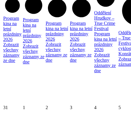
Oddělení
Hrudkov –
Program
Program
Program
Program
True Crime
kina na
kina na
kina na letní
kina na letní
Festival
letní
letní
Odděl
prázdniny
prázdniny
Program
prázdniny
prázdniny
– True
2026
2026
kina na letní
2026
2026
Festiva
Zobrazit
Zobrazit
prázdniny
Zobrazit
Zobrazit
cyklos
všechny
všechny
2026
všechny
všechny
Konrá
záznamy ze
záznamy ze
Zobrazit
záznamy
záznamy ze
Zobraz
dne
dne
všechny
ze dne
dne
zázna
záznamy ze
dne
31
1
2
3
4
5