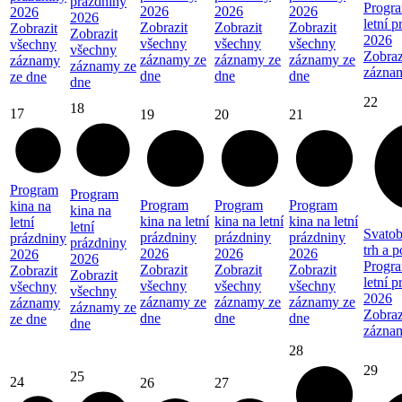
prázdniny
Progra
2026
2026
2026
2026
2026
letní 
Zobrazit
Zobrazit
Zobrazit
Zobrazit
Zobrazit
2026
všechny
všechny
všechny
všechny
všechny
Zobraz
záznamy ze
záznamy ze
záznamy ze
záznamy
záznamy ze
zázna
dne
dne
dne
ze dne
dne
22
18
17
19
20
21
Program
Program
Program
Program
Program
kina na
kina na
kina na letní
kina na letní
kina na letní
letní
letní
Svatob
prázdniny
prázdniny
prázdniny
prázdniny
prázdniny
trh a 
2026
2026
2026
2026
2026
Progra
Zobrazit
Zobrazit
Zobrazit
Zobrazit
Zobrazit
letní 
všechny
všechny
všechny
všechny
všechny
2026
záznamy ze
záznamy ze
záznamy ze
záznamy
záznamy ze
Zobraz
dne
dne
dne
ze dne
dne
zázna
28
29
25
24
26
27