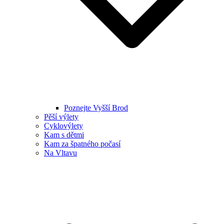
Poznejte Vyšší Brod
Pěší výlety
Cyklovýlety
Kam s dětmi
Kam za špatného počasí
Na Vltavu