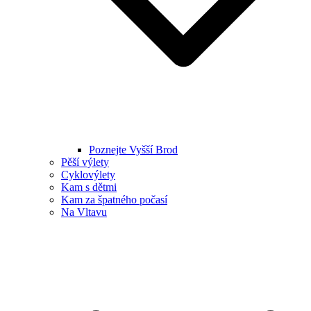
Poznejte Vyšší Brod
Pěší výlety
Cyklovýlety
Kam s dětmi
Kam za špatného počasí
Na Vltavu