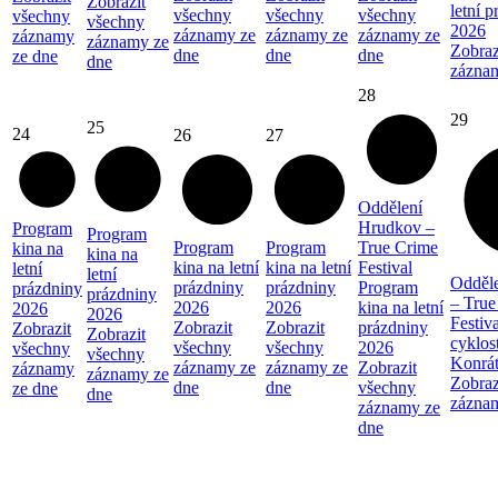
Zobrazit
letní 
všechny
všechny
všechny
všechny
všechny
2026
záznamy ze
záznamy ze
záznamy ze
záznamy
záznamy ze
Zobraz
dne
dne
dne
ze dne
dne
zázna
28
29
25
24
26
27
Oddělení
Hrudkov –
Program
Program
Program
Program
True Crime
kina na
kina na
kina na letní
kina na letní
Festival
letní
letní
Odděl
prázdniny
prázdniny
Program
prázdniny
prázdniny
– True
2026
2026
kina na letní
2026
2026
Festiva
Zobrazit
Zobrazit
prázdniny
Zobrazit
Zobrazit
cyklos
všechny
všechny
2026
všechny
všechny
Konrá
záznamy ze
záznamy ze
Zobrazit
záznamy
záznamy ze
Zobraz
dne
dne
všechny
ze dne
dne
zázna
záznamy ze
dne