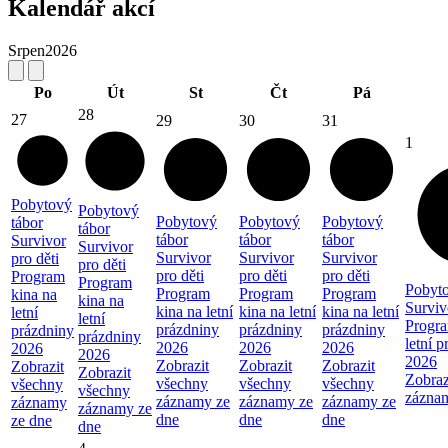
Kalendář akcí
Srpen
2026
Po
Út
St
Čt
Pá
28
27
29
30
31
1
Pobytový
Pobytový
Pobytový
Pobytový
Pobytový
tábor
tábor
tábor
tábor
tábor
Survivor
Survivor
Survivor
Survivor
Survivor
pro děti
pro děti
pro děti
pro děti
pro děti
Program
Program
Pobyto
Program
Program
Program
kina na
kina na
Surviv
kina na letní
kina na letní
kina na letní
letní
letní
Progra
prázdniny
prázdniny
prázdniny
prázdniny
prázdniny
letní 
2026
2026
2026
2026
2026
2026
Zobrazit
Zobrazit
Zobrazit
Zobrazit
Zobrazit
Zobraz
všechny
všechny
všechny
všechny
všechny
zázna
záznamy ze
záznamy ze
záznamy ze
záznamy
záznamy ze
dne
dne
dne
ze dne
dne