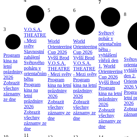
4
7
5
6
8
3
V.O.S.A.
Světový
THEATRE
pohár v
- Mezi
World
World
orientačním
světy
Orienteering
Orienteering
běhu -
Slavnostní
Cup 2026
Cup 2026
vyhlášení
Program
zahájení
Vyšší Brod
Vyšší Brod
Světov
vítězů den
kina na
Světového
V.O.S.A.
V.O.S.A.
orient
1.
World
letní
poháru v
THEATRE
THEATRE
vyhláš
Orienteering
prázdniny
orientačním
- Mezi světy
- Mezi světy
den 2.
Cup 2026
2026
běhu
Program
Program
Orient
Vyšší Brod
Zobrazit
Program
kina na letní
kina na letní
2026 V
Program
všechny
kina na
prázdniny
prázdniny
Progra
kina na letní
záznamy
letní
2026
2026
letní 
prázdniny
ze dne
prázdniny
Zobrazit
Zobrazit
2026
2026
2026
všechny
všechny
Zobraz
Zobrazit
Zobrazit
záznamy ze
záznamy ze
zázna
všechny
všechny
dne
dne
záznamy ze
záznamy ze
dne
dne
11
10