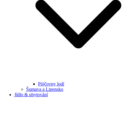
Půjčovny lodí
Šumava a Lipensko
Jídlo & ubytování