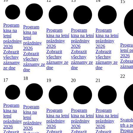
12
13
14
15
Program
Program
Program
Program
Program
kina na
kina na
kina na letní
kina na letní
kina na letní
letní
letní
prázdniny
prázdniny
prázdniny
prázdniny
prázdniny
Progra
2026
2026
2026
2026
2026
letní 
Zobrazit
Zobrazit
Zobrazit
Zobrazit
Zobrazit
2026
všechny
všechny
všechny
všechny
všechny
Zobraz
záznamy ze
záznamy ze
záznamy ze
záznamy
záznamy ze
zázna
dne
dne
dne
ze dne
dne
22
18
17
19
20
21
Program
Program
Program
Program
Program
kina na
kina na
kina na letní
kina na letní
kina na letní
letní
letní
Svatob
prázdniny
prázdniny
prázdniny
prázdniny
prázdniny
trh a 
2026
2026
2026
2026
2026
Progra
Zobrazit
Zobrazit
Zobrazit
Zobrazit