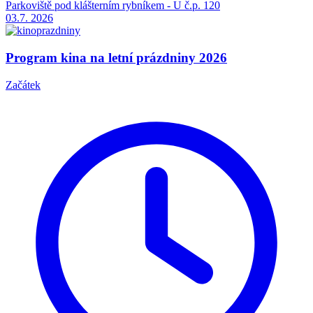
Parkoviště pod klášterním rybníkem - U č.p. 120
03.7.
2026
Program kina na letní prázdniny 2026
Začátek