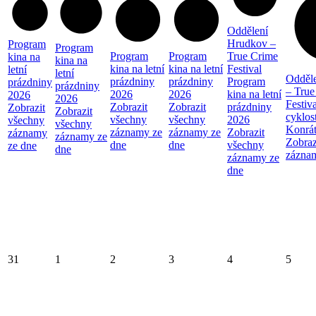
Oddělení
Hrudkov –
Program
Program
Program
Program
True Crime
kina na
kina na
kina na letní
kina na letní
Festival
letní
letní
Odděl
prázdniny
prázdniny
Program
prázdniny
prázdniny
– True
2026
2026
kina na letní
2026
2026
Festiva
Zobrazit
Zobrazit
prázdniny
Zobrazit
Zobrazit
cyklos
všechny
všechny
2026
všechny
všechny
Konrá
záznamy ze
záznamy ze
Zobrazit
záznamy
záznamy ze
Zobraz
dne
dne
všechny
ze dne
dne
zázna
záznamy ze
dne
31
1
2
3
4
5