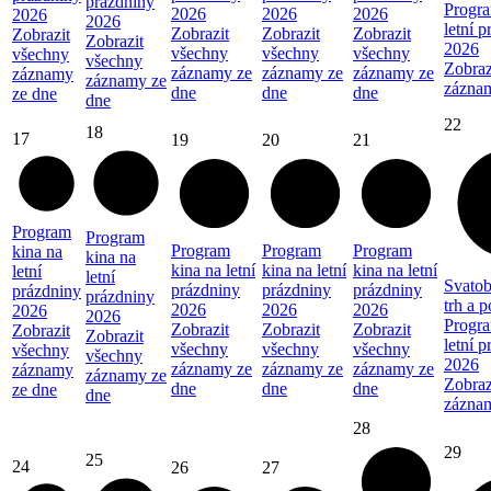
prázdniny
Progra
2026
2026
2026
2026
2026
letní 
Zobrazit
Zobrazit
Zobrazit
Zobrazit
Zobrazit
2026
všechny
všechny
všechny
všechny
všechny
Zobraz
záznamy ze
záznamy ze
záznamy ze
záznamy
záznamy ze
zázna
dne
dne
dne
ze dne
dne
22
18
17
19
20
21
Program
Program
Program
Program
Program
kina na
kina na
kina na letní
kina na letní
kina na letní
letní
letní
Svatob
prázdniny
prázdniny
prázdniny
prázdniny
prázdniny
trh a 
2026
2026
2026
2026
2026
Progra
Zobrazit
Zobrazit
Zobrazit
Zobrazit
Zobrazit
letní 
všechny
všechny
všechny
všechny
všechny
2026
záznamy ze
záznamy ze
záznamy ze
záznamy
záznamy ze
Zobraz
dne
dne
dne
ze dne
dne
zázna
28
29
25
24
26
27