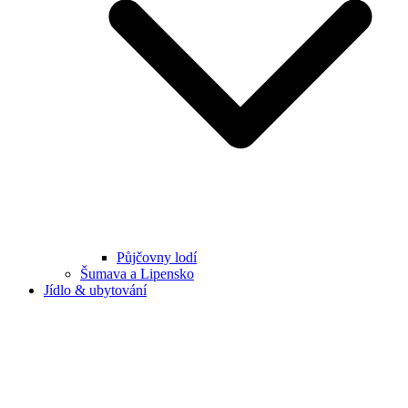
Půjčovny lodí
Šumava a Lipensko
Jídlo & ubytování