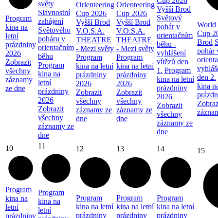
Cup 2026
světy
Orienteering
Orienteering
Vyšší Brod
Slavnostní
Cup 2026
Cup 2026
Světový
Program
zahájení
Vyšší Brod
Vyšší Brod
World 
pohár v
kina na
Světového
V.O.S.A.
V.O.S.A.
Cup 2
orientačním
letní
poháru v
THEATRE
THEATRE
Brod
běhu -
prázdniny
orientačním
- Mezi světy
- Mezi světy
pohár 
vyhlášení
2026
běhu
Program
Program
orient
vítězů den
Zobrazit
Program
kina na letní
kina na letní
vyhláš
1.
Program
všechny
kina na
prázdniny
prázdniny
den 2.
kina na letní
záznamy
letní
2026
2026
kina na
prázdniny
ze dne
prázdniny
Zobrazit
Zobrazit
prázdn
2026
2026
všechny
všechny
Zobraz
Zobrazit
Zobrazit
záznamy ze
záznamy ze
zázna
všechny
všechny
dne
dne
záznamy ze
záznamy ze
dne
dne
11
10
12
13
14
15
Program
Program
Program
Program
Program
kina na
kina na
kina na letní
kina na letní
kina na letní
letní
letní
prázdniny
prázdniny
prázdniny
prázdniny