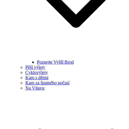
Poznejte Vyšší Brod
Pěší výlety
Cyklovýlety
Kam s dětmi
Kam za špatného počasí
Na Vltavu