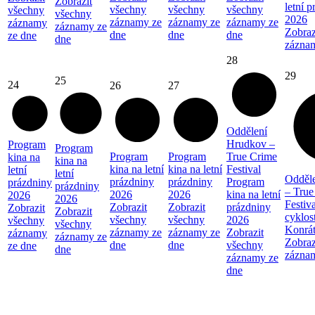
Zobrazit
letní 
všechny
všechny
všechny
všechny
všechny
2026
záznamy ze
záznamy ze
záznamy ze
záznamy
záznamy ze
Zobraz
dne
dne
dne
ze dne
dne
zázna
28
29
25
24
26
27
Oddělení
Hrudkov –
Program
Program
Program
Program
True Crime
kina na
kina na
kina na letní
kina na letní
Festival
letní
letní
Odděl
prázdniny
prázdniny
Program
prázdniny
prázdniny
– True
2026
2026
kina na letní
2026
2026
Festiva
Zobrazit
Zobrazit
prázdniny
Zobrazit
Zobrazit
cyklos
všechny
všechny
2026
všechny
všechny
Konrá
záznamy ze
záznamy ze
Zobrazit
záznamy
záznamy ze
Zobraz
dne
dne
všechny
ze dne
dne
zázna
záznamy ze
dne