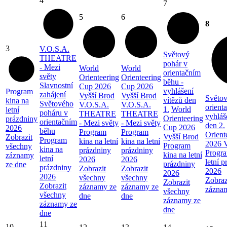
4
7
5
6
8
3
V.O.S.A.
Světový
THEATRE
pohár v
- Mezi
World
World
orientačním
světy
Orienteering
Orienteering
běhu -
Slavnostní
Cup 2026
Cup 2026
vyhlášení
Program
zahájení
Vyšší Brod
Vyšší Brod
Světov
vítězů den
kina na
Světového
V.O.S.A.
V.O.S.A.
orient
1.
World
letní
poháru v
THEATRE
THEATRE
vyhláš
Orienteering
prázdniny
orientačním
- Mezi světy
- Mezi světy
den 2.
Cup 2026
2026
běhu
Program
Program
Orient
Vyšší Brod
Zobrazit
Program
kina na letní
kina na letní
2026 V
Program
všechny
kina na
prázdniny
prázdniny
Progra
kina na letní
záznamy
letní
2026
2026
letní 
prázdniny
ze dne
prázdniny
Zobrazit
Zobrazit
2026
2026
2026
všechny
všechny
Zobraz
Zobrazit
Zobrazit
záznamy ze
záznamy ze
zázna
všechny
všechny
dne
dne
záznamy ze
záznamy ze
dne
dne
11
10