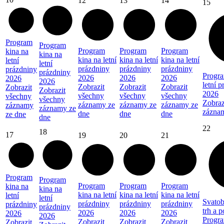
12
13
14
15
Program
Program
Program
Program
Program
kina na
kina na
kina na letní
kina na letní
kina na letní
letní
letní
prázdniny
prázdniny
prázdniny
prázdniny
prázdniny
Progra
2026
2026
2026
2026
2026
letní 
Zobrazit
Zobrazit
Zobrazit
Zobrazit
Zobrazit
2026
všechny
všechny
všechny
všechny
všechny
Zobraz
záznamy ze
záznamy ze
záznamy ze
záznamy
záznamy ze
zázna
dne
dne
dne
ze dne
dne
22
18
17
19
20
21
Program
Program
Program
Program
Program
kina na
kina na
kina na letní
kina na letní
kina na letní
letní
letní
Svatob
prázdniny
prázdniny
prázdniny
prázdniny
prázdniny
trh a 
2026
2026
2026
2026
2026
Progra
Zobrazit
Zobrazit
Zobrazit
Zobrazit