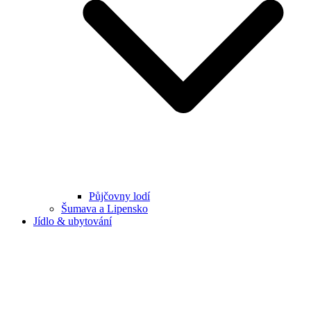
Půjčovny lodí
Šumava a Lipensko
Jídlo & ubytování