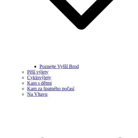
Poznejte Vyšší Brod
Pěší výlety
Cyklovýlety
Kam s dětmi
Kam za špatného počasí
Na Vltavu