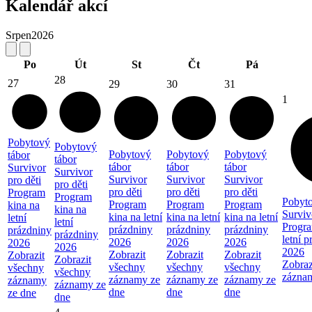
Kalendář akcí
Srpen
2026
Po
Út
St
Čt
Pá
28
27
29
30
31
1
Pobytový
Pobytový
Pobytový
Pobytový
Pobytový
tábor
tábor
tábor
tábor
tábor
Survivor
Survivor
Survivor
Survivor
Survivor
pro děti
pro děti
pro děti
pro děti
pro děti
Program
Program
Pobyto
Program
Program
Program
kina na
kina na
Surviv
kina na letní
kina na letní
kina na letní
letní
letní
Progra
prázdniny
prázdniny
prázdniny
prázdniny
prázdniny
letní 
2026
2026
2026
2026
2026
2026
Zobrazit
Zobrazit
Zobrazit
Zobrazit
Zobrazit
Zobraz
všechny
všechny
všechny
všechny
všechny
zázna
záznamy ze
záznamy ze
záznamy ze
záznamy
záznamy ze
dne
dne
dne
ze dne
dne