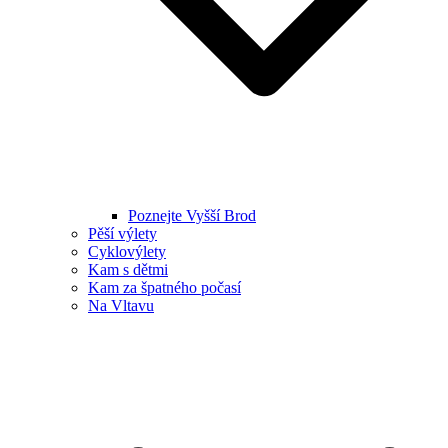
Poznejte Vyšší Brod
Pěší výlety
Cyklovýlety
Kam s dětmi
Kam za špatného počasí
Na Vltavu