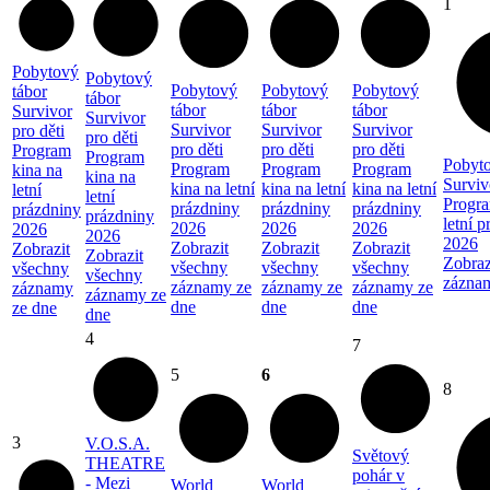
1
Pobytový
Pobytový
Pobytový
Pobytový
Pobytový
tábor
tábor
tábor
tábor
tábor
Survivor
Survivor
Survivor
Survivor
Survivor
pro děti
pro děti
pro děti
pro děti
pro děti
Program
Program
Pobyto
Program
Program
Program
kina na
kina na
Surviv
kina na letní
kina na letní
kina na letní
letní
letní
Progra
prázdniny
prázdniny
prázdniny
prázdniny
prázdniny
letní 
2026
2026
2026
2026
2026
2026
Zobrazit
Zobrazit
Zobrazit
Zobrazit
Zobrazit
Zobraz
všechny
všechny
všechny
všechny
všechny
zázna
záznamy ze
záznamy ze
záznamy ze
záznamy
záznamy ze
dne
dne
dne
ze dne
dne
4
7
5
6
8
3
V.O.S.A.
Světový
THEATRE
pohár v
- Mezi
World
World