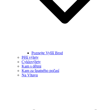
Poznejte Vyšší Brod
Pěší výlety
Cyklovýlety
Kam s dětmi
Kam za špatného počasí
Na Vltavu