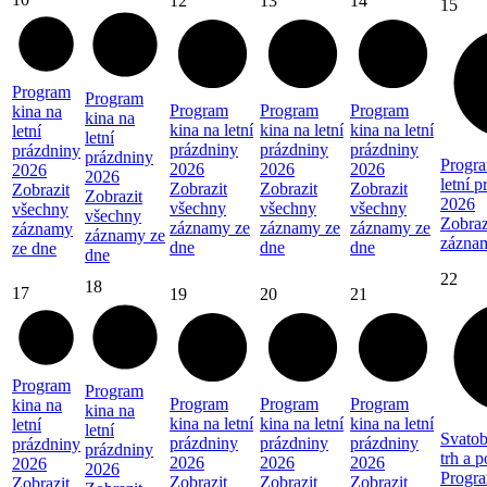
12
13
14
15
Program
Program
Program
Program
Program
kina na
kina na
kina na letní
kina na letní
kina na letní
letní
letní
prázdniny
prázdniny
prázdniny
prázdniny
prázdniny
Progra
2026
2026
2026
2026
2026
letní 
Zobrazit
Zobrazit
Zobrazit
Zobrazit
Zobrazit
2026
všechny
všechny
všechny
všechny
všechny
Zobraz
záznamy ze
záznamy ze
záznamy ze
záznamy
záznamy ze
zázna
dne
dne
dne
ze dne
dne
22
18
17
19
20
21
Program
Program
Program
Program
Program
kina na
kina na
kina na letní
kina na letní
kina na letní
letní
letní
Svatob
prázdniny
prázdniny
prázdniny
prázdniny
prázdniny
trh a 
2026
2026
2026
2026
2026
Progra
Zobrazit
Zobrazit
Zobrazit
Zobrazit