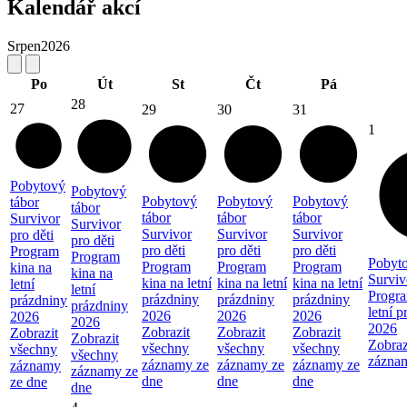
Kalendář akcí
Srpen
2026
Po
Út
St
Čt
Pá
28
27
29
30
31
1
Pobytový
Pobytový
Pobytový
Pobytový
Pobytový
tábor
tábor
tábor
tábor
tábor
Survivor
Survivor
Survivor
Survivor
Survivor
pro děti
pro děti
pro děti
pro děti
pro děti
Program
Program
Pobyto
Program
Program
Program
kina na
kina na
Surviv
kina na letní
kina na letní
kina na letní
letní
letní
Progra
prázdniny
prázdniny
prázdniny
prázdniny
prázdniny
letní 
2026
2026
2026
2026
2026
2026
Zobrazit
Zobrazit
Zobrazit
Zobrazit
Zobrazit
Zobraz
všechny
všechny
všechny
všechny
všechny
zázna
záznamy ze
záznamy ze
záznamy ze
záznamy
záznamy ze
dne
dne
dne
ze dne
dne