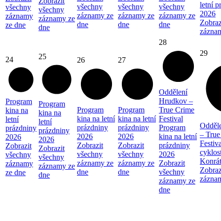
Zobrazit
letní 
všechny
všechny
všechny
všechny
všechny
2026
záznamy ze
záznamy ze
záznamy ze
záznamy
záznamy ze
Zobraz
dne
dne
dne
ze dne
dne
zázna
28
29
25
24
26
27
Oddělení
Hrudkov –
Program
Program
Program
Program
True Crime
kina na
kina na
kina na letní
kina na letní
Festival
letní
letní
Odděl
prázdniny
prázdniny
Program
prázdniny
prázdniny
– True
2026
2026
kina na letní
2026
2026
Festiva
Zobrazit
Zobrazit
prázdniny
Zobrazit
Zobrazit
cyklos
všechny
všechny
2026
všechny
všechny
Konrá
záznamy ze
záznamy ze
Zobrazit
záznamy
záznamy ze
Zobraz
dne
dne
všechny
ze dne
dne
zázna
záznamy ze
dne