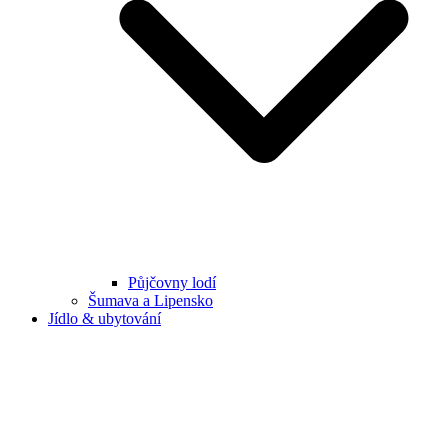
Půjčovny lodí
Šumava a Lipensko
Jídlo & ubytování