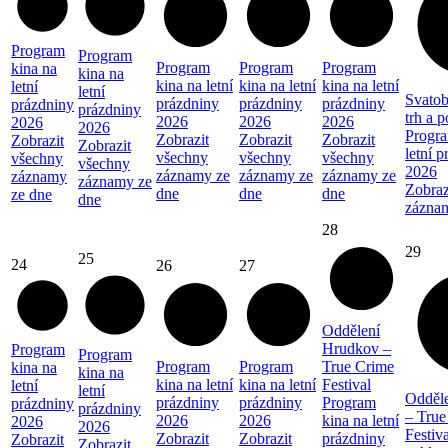
Program
Program
Program
Program
Program
kina na
kina na
kina na letní
kina na letní
kina na letní
letní
letní
Svatob
prázdniny
prázdniny
prázdniny
prázdniny
prázdniny
trh a 
2026
2026
2026
2026
2026
Progra
Zobrazit
Zobrazit
Zobrazit
Zobrazit
Zobrazit
letní 
všechny
všechny
všechny
všechny
všechny
2026
záznamy ze
záznamy ze
záznamy ze
záznamy
záznamy ze
Zobraz
dne
dne
dne
ze dne
dne
zázna
28
29
25
24
26
27
Oddělení
Hrudkov –
Program
Program
Program
Program
True Crime
kina na
kina na
kina na letní
kina na letní
Festival
letní
letní
Odděl
prázdniny
prázdniny
Program
prázdniny
prázdniny
– True
2026
2026
kina na letní
2026
2026
Festiva
Zobrazit
Zobrazit
prázdniny
Zobrazit
Zobrazit