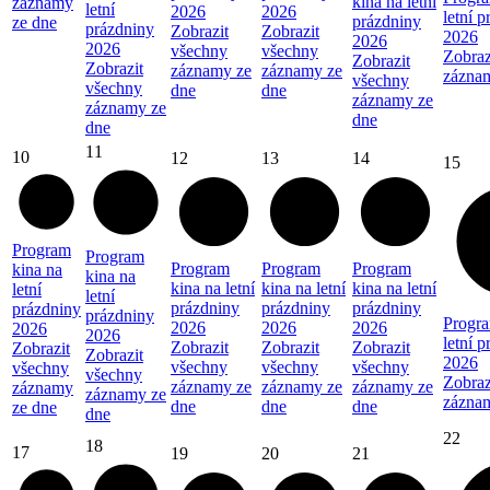
kina na letní
záznamy
letní
2026
2026
letní 
prázdniny
ze dne
prázdniny
Zobrazit
Zobrazit
2026
2026
2026
všechny
všechny
Zobraz
Zobrazit
Zobrazit
záznamy ze
záznamy ze
zázna
všechny
všechny
dne
dne
záznamy ze
záznamy ze
dne
dne
11
10
12
13
14
15
Program
Program
Program
Program
Program
kina na
kina na
kina na letní
kina na letní
kina na letní
letní
letní
prázdniny
prázdniny
prázdniny
prázdniny
prázdniny
Progra
2026
2026
2026
2026
2026
letní 
Zobrazit
Zobrazit
Zobrazit
Zobrazit
Zobrazit
2026
všechny
všechny
všechny
všechny
všechny
Zobraz
záznamy ze
záznamy ze
záznamy ze
záznamy
záznamy ze
zázna
dne
dne
dne
ze dne
dne
22
18
17
19
20
21