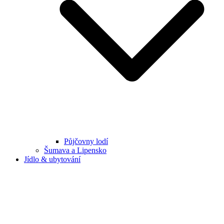
Půjčovny lodí
Šumava a Lipensko
Jídlo & ubytování