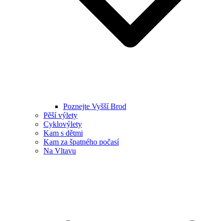
Poznejte Vyšší Brod
Pěší výlety
Cyklovýlety
Kam s dětmi
Kam za špatného počasí
Na Vltavu