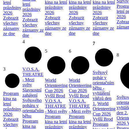
Surviv
kina na letní
kina na letní
kina na letní
letní
letní
Progra
prázdniny
prázdniny
prázdniny
prázdniny
prázdniny
letní 
2026
2026
2026
2026
2026
2026
Zobrazit
Zobrazit
Zobrazit
Zobrazit
Zobrazit
Zobraz
všechny
všechny
všechny
všechny
všechny
zázna
záznamy ze
záznamy ze
záznamy ze
záznamy
záznamy ze
dne
dne
dne
ze dne
dne
4
7
5
6
8
3
V.O.S.A.
Světový
THEATRE
pohár v
- Mezi
World
World
orientačním
světy
Orienteering
Orienteering
běhu -
Slavnostní
Cup 2026
Cup 2026
vyhlášení
Program
zahájení
Vyšší Brod
Vyšší Brod
Světov
vítězů den
kina na
Světového
V.O.S.A.
V.O.S.A.
orient
1.
World
letní
poháru v
THEATRE
THEATRE
vyhláš
Orienteering
prázdniny
orientačním
- Mezi světy
- Mezi světy
den 2.
Cup 2026
2026
běhu
Program
Program
Orient
Vyšší Brod
Zobrazit
Program
kina na letní
kina na letní
2026 V
Program
všechny
kina na
prázdniny
prázdniny
Progra