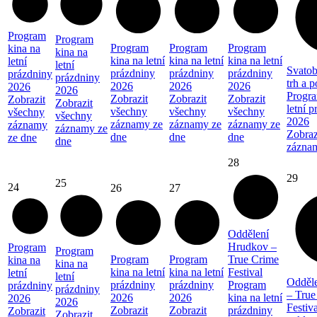
Program
Program
Program
Program
Program
kina na
kina na
kina na letní
kina na letní
kina na letní
letní
letní
Svatob
prázdniny
prázdniny
prázdniny
prázdniny
prázdniny
trh a 
2026
2026
2026
2026
2026
Progra
Zobrazit
Zobrazit
Zobrazit
Zobrazit
Zobrazit
letní 
všechny
všechny
všechny
všechny
všechny
2026
záznamy ze
záznamy ze
záznamy ze
záznamy
záznamy ze
Zobraz
dne
dne
dne
ze dne
dne
zázna
28
29
25
24
26
27
Oddělení
Hrudkov –
Program
Program
Program
Program
True Crime
kina na
kina na
kina na letní
kina na letní
Festival
letní
letní
Odděl
prázdniny
prázdniny
Program
prázdniny
prázdniny
– True
2026
2026
kina na letní
2026
2026
Festiva
Zobrazit
Zobrazit
prázdniny
Zobrazit
Zobrazit