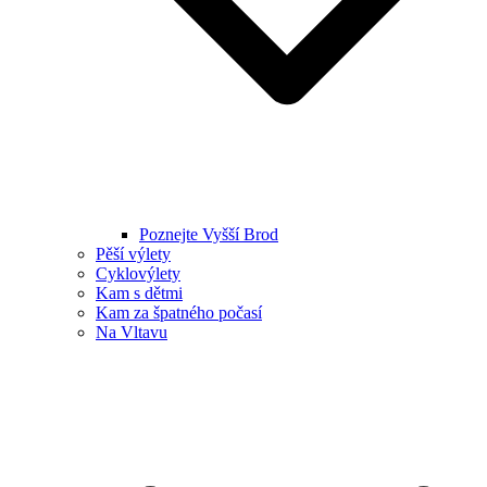
Poznejte Vyšší Brod
Pěší výlety
Cyklovýlety
Kam s dětmi
Kam za špatného počasí
Na Vltavu