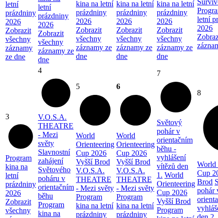
Surviv
kina na letní
kina na letní
kina na letní
letní
letní
Progra
prázdniny
prázdniny
prázdniny
prázdniny
prázdniny
letní 
2026
2026
2026
2026
2026
2026
Zobrazit
Zobrazit
Zobrazit
Zobrazit
Zobrazit
Zobraz
všechny
všechny
všechny
všechny
všechny
zázna
záznamy ze
záznamy ze
záznamy ze
záznamy
záznamy ze
dne
dne
dne
ze dne
dne
4
7
5
6
8
3
V.O.S.A.
Světový
THEATRE
pohár v
- Mezi
World
World
orientačním
světy
Orienteering
Orienteering
běhu -
Slavnostní
Cup 2026
Cup 2026
vyhlášení
Program
zahájení
Vyšší Brod
Vyšší Brod
World 
vítězů den
kina na
Světového
V.O.S.A.
V.O.S.A.
Cup 2
1.
World
letní
poháru v
THEATRE
THEATRE
Brod
Orienteering
prázdniny
orientačním
- Mezi světy
- Mezi světy
pohár 
Cup 2026
2026
běhu
Program
Program
orient
Vyšší Brod
Zobrazit
Program
kina na letní
kina na letní
vyhláš
Program
všechny
kina na
prázdniny
prázdniny
den 2.