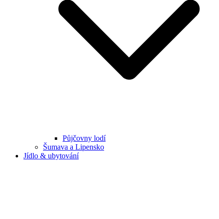
Půjčovny lodí
Šumava a Lipensko
Jídlo & ubytování