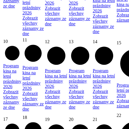
kina na letní
záznamy
letní
2026
2026
kina na
prázdniny
ze dne
prázdniny
Zobrazit
Zobrazit
prázdn
2026
2026
všechny
všechny
Zobraz
Zobrazit
Zobrazit
záznamy ze
záznamy ze
zázna
všechny
všechny
dne
dne
záznamy ze
záznamy ze
dne
dne
11
10
12
13
14
15
Program
Program
Program
Program
Program
kina na
kina na
kina na letní
kina na letní
kina na letní
letní
letní
prázdniny
prázdniny
prázdniny
prázdniny
prázdniny
Progra
2026
2026
2026
2026
2026
letní 
Zobrazit
Zobrazit
Zobrazit
Zobrazit
Zobrazit
2026
všechny
všechny
všechny
všechny
všechny
Zobraz
záznamy ze
záznamy ze
záznamy ze
záznamy
záznamy ze
zázna
dne
dne
dne
ze dne
dne
22
18
17
19
20
21