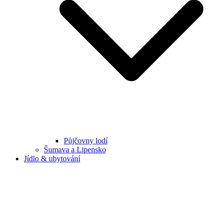
Půjčovny lodí
Šumava a Lipensko
Jídlo & ubytování