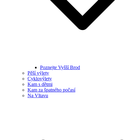
Poznejte Vyšší Brod
Pěší výlety
Cyklovýlety
Kam s dětmi
Kam za špatného počasí
Na Vltavu