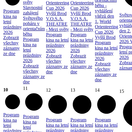
orientačním
světy
Orienteering
Orienteering
běhu -
Slavnostní
Cup 2026
Cup 2026
vyhlášení
Program
zahájení
Vyšší Brod
Vyšší Brod
Světov
vítězů den
kina na
Světového
V.O.S.A.
V.O.S.A.
orient
1.
World
letní
poháru v
THEATRE
THEATRE
vyhláš
Orienteering
prázdniny
orientačním
- Mezi světy
- Mezi světy
den 2.
Cup 2026
2026
běhu
Program
Program
Orient
Vyšší Brod
Zobrazit
Program
kina na letní
kina na letní
2026 V
Program
všechny
kina na
prázdniny
prázdniny
Progra
kina na letní
záznamy
letní
2026
2026
letní 
prázdniny
ze dne
prázdniny
Zobrazit
Zobrazit
2026
2026
2026
všechny
všechny
Zobraz
Zobrazit
Zobrazit
záznamy ze
záznamy ze
zázna
všechny
všechny
dne
dne
záznamy ze
záznamy ze
dne
dne
11
10
12
13
14
15
Program
Program
Program
Program
Program
kina na
kina na
kina na letní
kina na letní
kina na letní
letní
letní
prázdniny
prázdniny
prázdniny
prázdniny