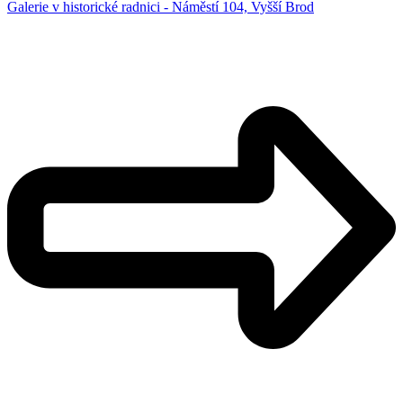
Galerie v historické radnici - Náměstí 104, Vyšší Brod