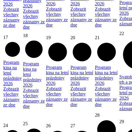
prázdniny
Progra
2026
2026
2026
2026
2026
letní 
Zobrazit
Zobrazit
Zobrazit
Zobrazit
Zobrazit
2026
všechny
všechny
všechny
všechny
všechny
Zobraz
záznamy ze
záznamy ze
záznamy ze
záznamy
záznamy ze
zázna
dne
dne
dne
ze dne
dne
22
18
17
19
20
21
Program
Program
Program
Program
Program
kina na
kina na
kina na letní
kina na letní
kina na letní
letní
letní
Svatob
prázdniny
prázdniny
prázdniny
prázdniny
prázdniny
trh a 
2026
2026
2026
2026
2026
Progra
Zobrazit
Zobrazit
Zobrazit
Zobrazit
Zobrazit
letní 
všechny
všechny
všechny
všechny
všechny
2026
záznamy ze
záznamy ze
záznamy ze
záznamy
záznamy ze
Zobraz
dne
dne
dne
ze dne
dne
zázna
28
29
25
24
26
27