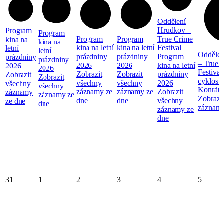
Oddělení
Hrudkov –
Program
Program
Program
Program
True Crime
kina na
kina na
kina na letní
kina na letní
Festival
letní
letní
Odděl
prázdniny
prázdniny
Program
prázdniny
prázdniny
– True
2026
2026
kina na letní
2026
2026
Festiva
Zobrazit
Zobrazit
prázdniny
Zobrazit
Zobrazit
cyklos
všechny
všechny
2026
všechny
všechny
Konrá
záznamy ze
záznamy ze
Zobrazit
záznamy
záznamy ze
Zobraz
dne
dne
všechny
ze dne
dne
zázna
záznamy ze
dne
31
1
2
3
4
5