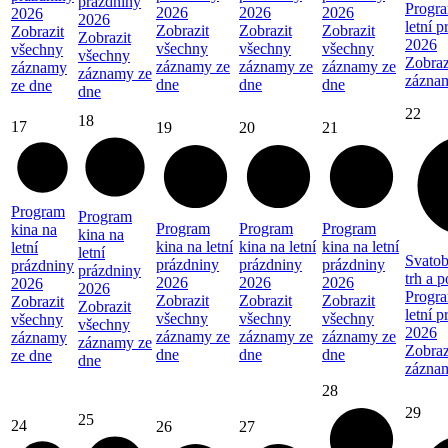
prázdniny
Progra
2026
2026
2026
2026
2026
letní 
Zobrazit
Zobrazit
Zobrazit
Zobrazit
Zobrazit
2026
všechny
všechny
všechny
všechny
všechny
Zobraz
záznamy ze
záznamy ze
záznamy ze
záznamy
záznamy ze
zázna
dne
dne
dne
ze dne
dne
22
18
17
19
20
21
Program
Program
Program
Program
Program
kina na
kina na
kina na letní
kina na letní
kina na letní
letní
letní
Svatob
prázdniny
prázdniny
prázdniny
prázdniny
prázdniny
trh a 
2026
2026
2026
2026
2026
Progra
Zobrazit
Zobrazit
Zobrazit
Zobrazit
Zobrazit
letní 
všechny
všechny
všechny
všechny
všechny
2026
záznamy ze
záznamy ze
záznamy ze
záznamy
záznamy ze
Zobraz
dne
dne
dne
ze dne
dne
zázna
28
29
25
24
26
27