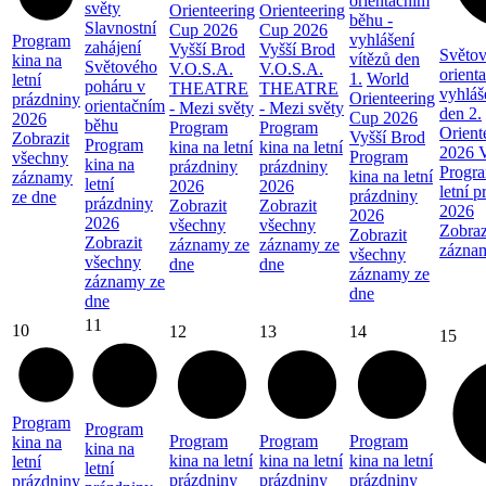
orientačním
světy
Orienteering
Orienteering
běhu -
Slavnostní
Cup 2026
Cup 2026
vyhlášení
Program
zahájení
Vyšší Brod
Vyšší Brod
Světov
vítězů den
kina na
Světového
V.O.S.A.
V.O.S.A.
orient
1.
World
letní
poháru v
THEATRE
THEATRE
vyhláš
Orienteering
prázdniny
orientačním
- Mezi světy
- Mezi světy
den 2.
Cup 2026
2026
běhu
Program
Program
Orient
Vyšší Brod
Zobrazit
Program
kina na letní
kina na letní
2026 V
Program
všechny
kina na
prázdniny
prázdniny
Progra
kina na letní
záznamy
letní
2026
2026
letní 
prázdniny
ze dne
prázdniny
Zobrazit
Zobrazit
2026
2026
2026
všechny
všechny
Zobraz
Zobrazit
Zobrazit
záznamy ze
záznamy ze
zázna
všechny
všechny
dne
dne
záznamy ze
záznamy ze
dne
dne
11
10
12
13
14
15
Program
Program
Program
Program
Program
kina na
kina na
kina na letní
kina na letní
kina na letní
letní
letní
prázdniny
prázdniny
prázdniny
prázdniny