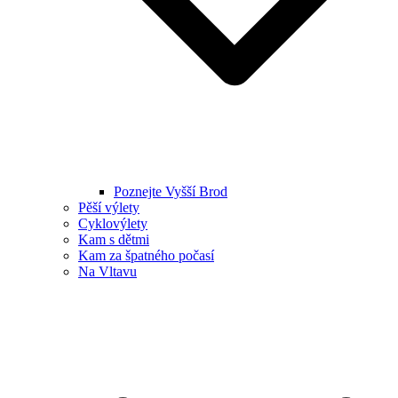
Poznejte Vyšší Brod
Pěší výlety
Cyklovýlety
Kam s dětmi
Kam za špatného počasí
Na Vltavu