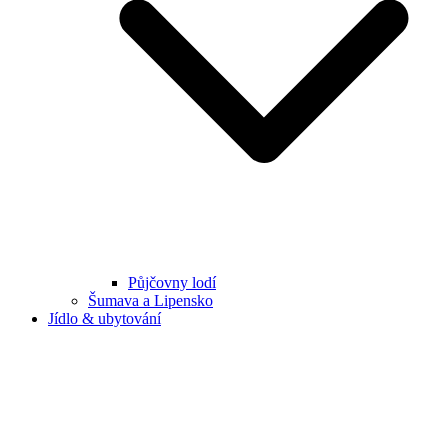
Půjčovny lodí
Šumava a Lipensko
Jídlo & ubytování