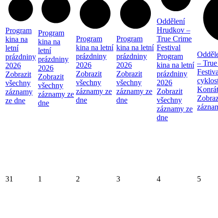
Oddělení
Hrudkov –
Program
Program
Program
Program
True Crime
kina na
kina na
kina na letní
kina na letní
Festival
letní
letní
Odděl
prázdniny
prázdniny
Program
prázdniny
prázdniny
– True
2026
2026
kina na letní
2026
2026
Festiva
Zobrazit
Zobrazit
prázdniny
Zobrazit
Zobrazit
cyklos
všechny
všechny
2026
všechny
všechny
Konrá
záznamy ze
záznamy ze
Zobrazit
záznamy
záznamy ze
Zobraz
dne
dne
všechny
ze dne
dne
zázna
záznamy ze
dne
31
1
2
3
4
5