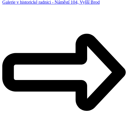
Galerie v historické radnici - Náměstí 104, Vyšší Brod