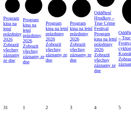
Oddělení
Hrudkov –
Program
Program
Program
Program
True Crime
kina na
kina na
kina na letní
kina na letní
Festival
letní
letní
Odděl
prázdniny
prázdniny
Program
prázdniny
prázdniny
– True
2026
2026
kina na letní
2026
2026
Festiva
Zobrazit
Zobrazit
prázdniny
Zobrazit
Zobrazit
cyklos
všechny
všechny
2026
všechny
všechny
Konrá
záznamy ze
záznamy ze
Zobrazit
záznamy
záznamy ze
Zobraz
dne
dne
všechny
ze dne
dne
zázna
záznamy ze
dne
31
1
2
3
4
5