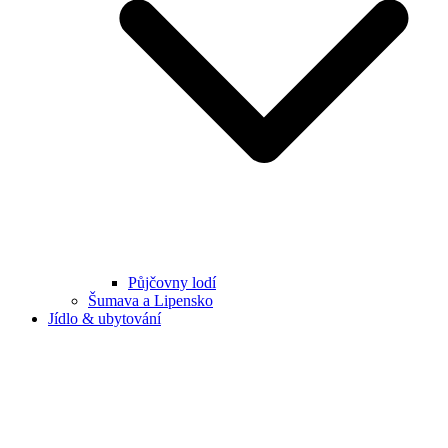
Půjčovny lodí
Šumava a Lipensko
Jídlo & ubytování