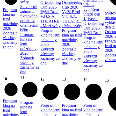
orientačním
světy
Orienteering
Orienteering
běhu -
Slavnostní
Cup 2026
Cup 2026
vyhlášení
Program
zahájení
Vyšší Brod
Vyšší Brod
Světov
vítězů den
kina na
Světového
V.O.S.A.
V.O.S.A.
orient
1.
World
letní
poháru v
THEATRE
THEATRE
vyhláš
Orienteering
prázdniny
orientačním
- Mezi světy
- Mezi světy
den 2.
Cup 2026
2026
běhu
Program
Program
Orient
Vyšší Brod
Zobrazit
Program
kina na letní
kina na letní
2026 V
Program
všechny
kina na
prázdniny
prázdniny
Progra
kina na letní
záznamy
letní
2026
2026
letní 
prázdniny
ze dne
prázdniny
Zobrazit
Zobrazit
2026
2026
2026
všechny
všechny
Zobraz
Zobrazit
Zobrazit
záznamy ze
záznamy ze
zázna
všechny
všechny
dne
dne
záznamy ze
záznamy ze
dne
dne
11
10
12
13
14
15
Program
Program
Program
Program
Program
kina na
kina na
kina na letní
kina na letní
kina na letní
letní
letní
prázdniny
prázdniny
prázdniny
prázdniny