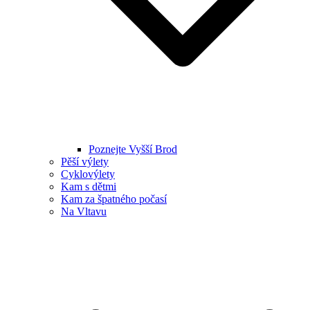
Poznejte Vyšší Brod
Pěší výlety
Cyklovýlety
Kam s dětmi
Kam za špatného počasí
Na Vltavu