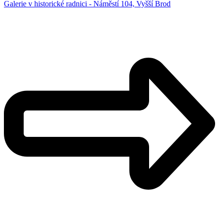
Galerie v historické radnici - Náměstí 104, Vyšší Brod