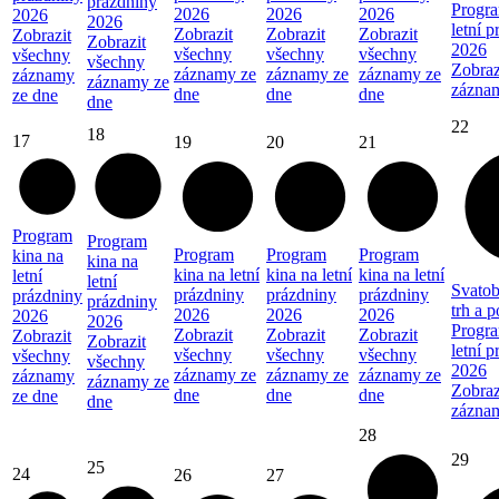
prázdniny
Progra
2026
2026
2026
2026
2026
letní 
Zobrazit
Zobrazit
Zobrazit
Zobrazit
Zobrazit
2026
všechny
všechny
všechny
všechny
všechny
Zobraz
záznamy ze
záznamy ze
záznamy ze
záznamy
záznamy ze
zázna
dne
dne
dne
ze dne
dne
22
18
17
19
20
21
Program
Program
Program
Program
Program
kina na
kina na
kina na letní
kina na letní
kina na letní
letní
letní
Svatob
prázdniny
prázdniny
prázdniny
prázdniny
prázdniny
trh a 
2026
2026
2026
2026
2026
Progra
Zobrazit
Zobrazit
Zobrazit
Zobrazit
Zobrazit
letní 
všechny
všechny
všechny
všechny
všechny
2026
záznamy ze
záznamy ze
záznamy ze
záznamy
záznamy ze
Zobraz
dne
dne
dne
ze dne
dne
zázna
28
29
25
24
26
27