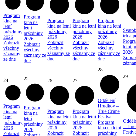
Program
Program
Program
Program
Program
kina na
kina na
kina na letní
kina na letní
kina na letní
letní
letní
Svatob
prázdniny
prázdniny
prázdniny
prázdniny
prázdniny
trh a 
2026
2026
2026
2026
2026
Progra
Zobrazit
Zobrazit
Zobrazit
Zobrazit
Zobrazit
letní 
všechny
všechny
všechny
všechny
všechny
2026
záznamy ze
záznamy ze
záznamy ze
záznamy
záznamy ze
Zobraz
dne
dne
dne
ze dne
dne
zázna
28
29
25
24
26
27
Oddělení
Hrudkov –
Program
Program
Program
Program
True Crime
kina na
kina na
kina na letní
kina na letní
Festival
letní
letní
Odděl
prázdniny
prázdniny
Program
prázdniny
prázdniny
– True
2026
2026
kina na letní
2026
2026
Festiva
Zobrazit
Zobrazit
prázdniny
Zobrazit
Zobrazit