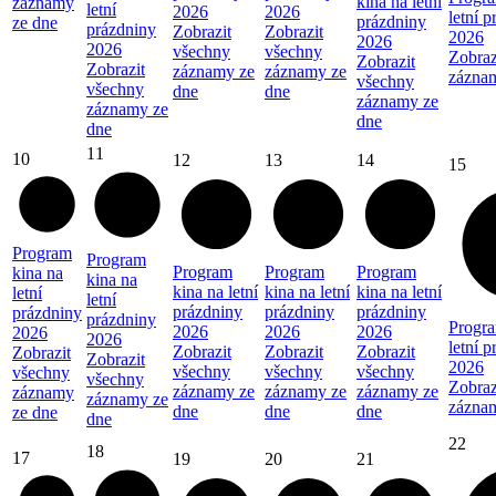
kina na letní
záznamy
letní
2026
2026
letní 
prázdniny
ze dne
prázdniny
Zobrazit
Zobrazit
2026
2026
2026
všechny
všechny
Zobraz
Zobrazit
Zobrazit
záznamy ze
záznamy ze
zázna
všechny
všechny
dne
dne
záznamy ze
záznamy ze
dne
dne
11
10
12
13
14
15
Program
Program
Program
Program
Program
kina na
kina na
kina na letní
kina na letní
kina na letní
letní
letní
prázdniny
prázdniny
prázdniny
prázdniny
prázdniny
Progra
2026
2026
2026
2026
2026
letní 
Zobrazit
Zobrazit
Zobrazit
Zobrazit
Zobrazit
2026
všechny
všechny
všechny
všechny
všechny
Zobraz
záznamy ze
záznamy ze
záznamy ze
záznamy
záznamy ze
zázna
dne
dne
dne
ze dne
dne
22
18
17
19
20
21