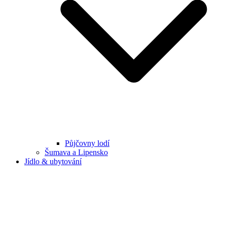
Půjčovny lodí
Šumava a Lipensko
Jídlo & ubytování