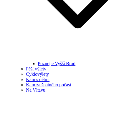
Poznejte Vyšší Brod
Pěší výlety
Cyklovýlety
Kam s dětmi
Kam za špatného počasí
Na Vltavu