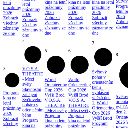
Surviv
kina na letní
kina na letní
kina na letní
letní
letní
Progra
prázdniny
prázdniny
prázdniny
prázdniny
prázdniny
letní 
2026
2026
2026
2026
2026
2026
Zobrazit
Zobrazit
Zobrazit
Zobrazit
Zobrazit
Zobraz
všechny
všechny
všechny
všechny
všechny
zázna
záznamy ze
záznamy ze
záznamy ze
záznamy
záznamy ze
dne
dne
dne
ze dne
dne
4
7
5
6
8
3
V.O.S.A.
Světový
THEATRE
pohár v
- Mezi
World
World
orientačním
světy
Orienteering
Orienteering
běhu -
Slavnostní
Cup 2026
Cup 2026
vyhlášení
Program
zahájení
Vyšší Brod
Vyšší Brod
Světov
vítězů den
kina na
Světového
V.O.S.A.
V.O.S.A.
orient
1.
World
letní
poháru v
THEATRE
THEATRE
vyhláš
Orienteering
prázdniny
orientačním
- Mezi světy
- Mezi světy
den 2.
Cup 2026
2026
běhu
Program
Program
Orient
Vyšší Brod
Zobrazit
Program
kina na letní
kina na letní
2026 V
Program
všechny
kina na
prázdniny
prázdniny
Progra