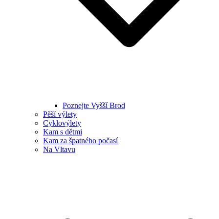
Poznejte Vyšší Brod
Pěší výlety
Cyklovýlety
Kam s dětmi
Kam za špatného počasí
Na Vltavu