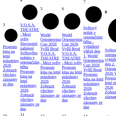
4
7
5
6
8
3
V.O.S.A.
Světový
THEATRE
pohár v
- Mezi
World
World
orientačním
světy
Orienteering
Orienteering
běhu -
Slavnostní
Cup 2026
Cup 2026
vyhlášení
Program
zahájení
Vyšší Brod
Vyšší Brod
Světov
vítězů den
kina na
Světového
V.O.S.A.
V.O.S.A.
orient
1.
World
letní
poháru v
THEATRE
THEATRE
vyhláš
Orienteering
prázdniny
orientačním
- Mezi světy
- Mezi světy
den 2.
Cup 2026
2026
běhu
Program
Program
Orient
Vyšší Brod
Zobrazit
Program
kina na letní
kina na letní
2026 V
Program
všechny
kina na
prázdniny
prázdniny
Progra
kina na letní
záznamy
letní
2026
2026
letní 
prázdniny
ze dne
prázdniny
Zobrazit
Zobrazit
2026
2026
2026
všechny
všechny
Zobraz
Zobrazit
Zobrazit
záznamy ze
záznamy ze
zázna
všechny
všechny
dne
dne
záznamy ze
záznamy ze
dne
dne
11
10