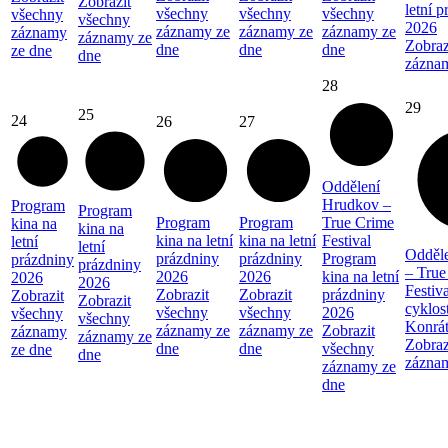
Zobrazit
letní 
všechny
všechny
všechny
všechny
všechny
2026
záznamy ze
záznamy ze
záznamy ze
záznamy
záznamy ze
Zobraz
dne
dne
dne
ze dne
dne
zázna
28
29
25
24
26
27
Oddělení
Hrudkov –
Program
Program
Program
Program
True Crime
kina na
kina na
kina na letní
kina na letní
Festival
letní
letní
Odděl
prázdniny
prázdniny
Program
prázdniny
prázdniny
– True
2026
2026
kina na letní
2026
2026
Festiva
Zobrazit
Zobrazit
prázdniny
Zobrazit
Zobrazit
cyklos
všechny
všechny
2026
všechny
všechny
Konrá
záznamy ze
záznamy ze
Zobrazit
záznamy
záznamy ze
Zobraz
dne
dne
všechny
ze dne
dne
zázna
záznamy ze
dne