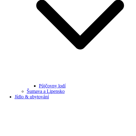
Půjčovny lodí
Šumava a Lipensko
Jídlo & ubytování