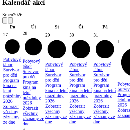
Kalendář akcí
Srpen
2026
Po
Út
St
Čt
Pá
28
27
29
30
31
1
Pobytový
Pobytový
Pobytový
Pobytový
Pobytový
tábor
tábor
tábor
tábor
tábor
Survivor
Survivor
Survivor
Survivor
Survivor
pro děti
pro děti
pro děti
pro děti
pro děti
Program
Program
Pobyto
Program
Program
Program
kina na
kina na
Surviv
kina na letní
kina na letní
kina na letní
letní
letní
Progra
prázdniny
prázdniny
prázdniny
prázdniny
prázdniny
letní 
2026
2026
2026
2026
2026
2026
Zobrazit
Zobrazit
Zobrazit
Zobrazit
Zobrazit
Zobraz
všechny
všechny
všechny
všechny
všechny
zázna
záznamy ze
záznamy ze
záznamy ze
záznamy
záznamy ze
dne
dne
dne
ze dne
dne