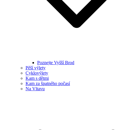
Poznejte Vyšší Brod
Pěší výlety
Cyklovýlety
Kam s dětmi
Kam za špatného počasí
Na Vltavu