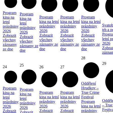
Program
Program
Program
Program
Program
kina na
kina na
kina na letní
kina na letní
kina na letní
letní
letní
Svatob
prázdniny
prázdniny
prázdniny
prázdniny
prázdniny
trh a 
2026
2026
2026
2026
2026
Progra
Zobrazit
Zobrazit
Zobrazit
Zobrazit
Zobrazit
letní 
všechny
všechny
všechny
všechny
všechny
2026
záznamy ze
záznamy ze
záznamy ze
záznamy
záznamy ze
Zobraz
dne
dne
dne
ze dne
dne
zázna
28
29
25
24
26
27
Oddělení
Hrudkov –
Program
Program
Program
Program
True Crime
kina na
kina na
kina na letní
kina na letní
Festival
letní
letní
Odděl
prázdniny
prázdniny
Program
prázdniny
prázdniny
– True
2026
2026
kina na letní
2026
2026
Festiva
Zobrazit
Zobrazit
prázdniny
Zobrazit
Zobrazit