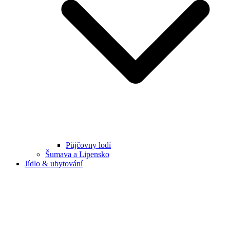
Půjčovny lodí
Šumava a Lipensko
Jídlo & ubytování