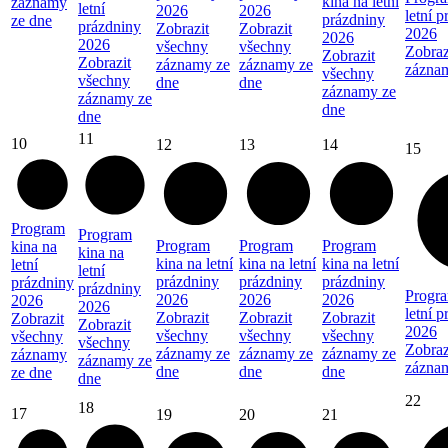
kina na letní
záznamy
letní
2026
2026
letní 
prázdniny
ze dne
prázdniny
Zobrazit
Zobrazit
2026
2026
2026
všechny
všechny
Zobraz
Zobrazit
Zobrazit
záznamy ze
záznamy ze
zázna
všechny
všechny
dne
dne
záznamy ze
záznamy ze
dne
dne
11
10
12
13
14
15
Program
Program
Program
Program
Program
kina na
kina na
kina na letní
kina na letní
kina na letní
letní
letní
prázdniny
prázdniny
prázdniny
prázdniny
prázdniny
Progra
2026
2026
2026
2026
2026
letní 
Zobrazit
Zobrazit
Zobrazit
Zobrazit
Zobrazit
2026
všechny
všechny
všechny
všechny
všechny
Zobraz
záznamy ze
záznamy ze
záznamy ze
záznamy
záznamy ze
zázna
dne
dne
dne
ze dne
dne
22
18
17
19
20
21