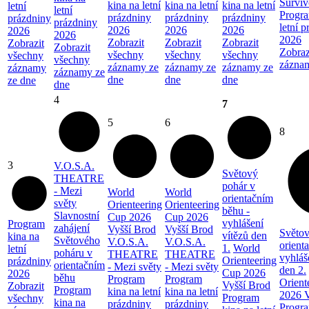
Surviv
kina na letní
kina na letní
kina na letní
letní
letní
Progra
prázdniny
prázdniny
prázdniny
prázdniny
prázdniny
letní 
2026
2026
2026
2026
2026
2026
Zobrazit
Zobrazit
Zobrazit
Zobrazit
Zobrazit
Zobraz
všechny
všechny
všechny
všechny
všechny
zázna
záznamy ze
záznamy ze
záznamy ze
záznamy
záznamy ze
dne
dne
dne
ze dne
dne
4
7
5
6
8
3
V.O.S.A.
Světový
THEATRE
pohár v
- Mezi
World
World
orientačním
světy
Orienteering
Orienteering
běhu -
Slavnostní
Cup 2026
Cup 2026
vyhlášení
Program
zahájení
Vyšší Brod
Vyšší Brod
Světov
vítězů den
kina na
Světového
V.O.S.A.
V.O.S.A.
orient
1.
World
letní
poháru v
THEATRE
THEATRE
vyhláš
Orienteering
prázdniny
orientačním
- Mezi světy
- Mezi světy
den 2.
Cup 2026
2026
běhu
Program
Program
Orient
Vyšší Brod
Zobrazit
Program
kina na letní
kina na letní
2026 V
Program
všechny
kina na
prázdniny
prázdniny
Progra