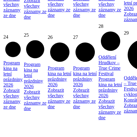
Zobrazit
letní 
všechny
všechny
všechny
všechny
všechny
2026
záznamy ze
záznamy ze
záznamy ze
záznamy
záznamy ze
Zobraz
dne
dne
dne
ze dne
dne
zázna
28
29
25
24
26
27
Oddělení
Hrudkov –
Program
Program
Program
Program
True Crime
kina na
kina na
kina na letní
kina na letní
Festival
letní
letní
Odděl
prázdniny
prázdniny
Program
prázdniny
prázdniny
– True
2026
2026
kina na letní
2026
2026
Festiva
Zobrazit
Zobrazit
prázdniny
Zobrazit
Zobrazit
cyklos
všechny
všechny
2026
všechny
všechny
Konrá
záznamy ze
záznamy ze
Zobrazit
záznamy
záznamy ze
Zobraz
dne
dne
všechny
ze dne
dne
zázna
záznamy ze
dne