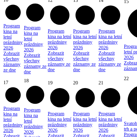
12
13
14
15
Program
Program
Program
Program
Program
kina na
kina na
kina na letní
kina na letní
kina na letní
letní
letní
prázdniny
prázdniny
prázdniny
prázdniny
prázdniny
Progra
2026
2026
2026
2026
2026
letní 
Zobrazit
Zobrazit
Zobrazit
Zobrazit
Zobrazit
2026
všechny
všechny
všechny
všechny
všechny
Zobraz
záznamy ze
záznamy ze
záznamy ze
záznamy
záznamy ze
zázna
dne
dne
dne
ze dne
dne
22
18
17
19
20
21
Program
Program
Program
Program
Program
kina na
kina na
kina na letní
kina na letní
kina na letní
letní
letní
Svatob
prázdniny
prázdniny
prázdniny
prázdniny
prázdniny
trh a 
2026
2026
2026
2026
2026
Progra
Zobrazit
Zobrazit
Zobrazit
Zobrazit