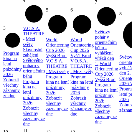
4
7
5
6
8
3
V.O.S.A.
Světový
THEATRE
pohár v
- Mezi
World
World
orientačním
světy
Orienteering
Orienteering
běhu -
Slavnostní
Cup 2026
Cup 2026
vyhlášení
Program
zahájení
Vyšší Brod
Vyšší Brod
Světov
vítězů den
kina na
Světového
V.O.S.A.
V.O.S.A.
orient
1.
World
letní
poháru v
THEATRE
THEATRE
vyhláš
Orienteering
prázdniny
orientačním
- Mezi světy
- Mezi světy
den 2.
Cup 2026
2026
běhu
Program
Program
Orient
Vyšší Brod
Zobrazit
Program
kina na letní
kina na letní
2026 V
Program
všechny
kina na
prázdniny
prázdniny
Progra
kina na letní
záznamy
letní
2026
2026
letní 
prázdniny
ze dne
prázdniny
Zobrazit
Zobrazit
2026
2026
2026
všechny
všechny
Zobraz
Zobrazit
Zobrazit
záznamy ze
záznamy ze
zázna
všechny
všechny
dne
dne
záznamy ze
záznamy ze
dne
dne
11
10