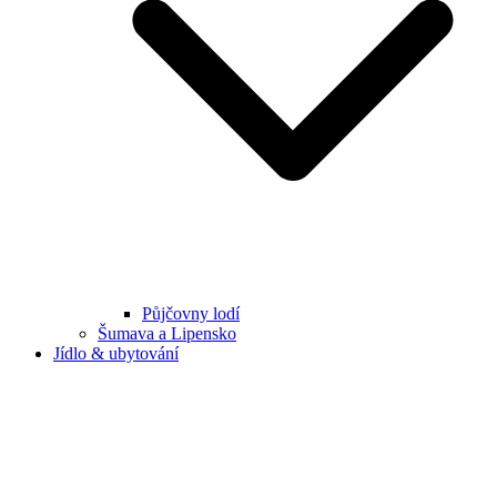
Půjčovny lodí
Šumava a Lipensko
Jídlo & ubytování