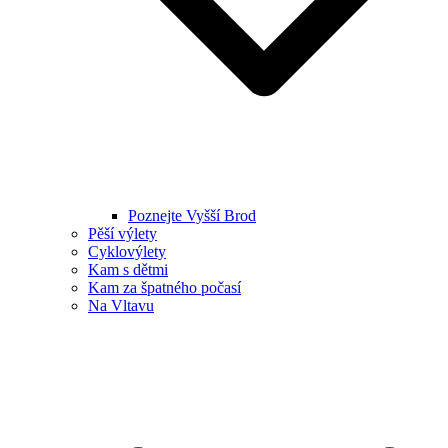
Poznejte Vyšší Brod
Pěší výlety
Cyklovýlety
Kam s dětmi
Kam za špatného počasí
Na Vltavu