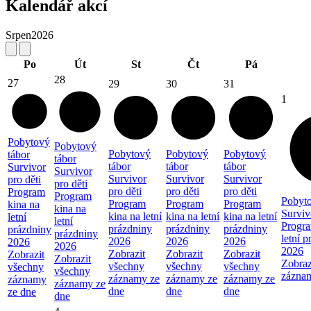
Kalendář akcí
Srpen
2026
Po
Út
St
Čt
Pá
28
27
29
30
31
1
Pobytový
Pobytový
Pobytový
Pobytový
Pobytový
tábor
tábor
tábor
tábor
tábor
Survivor
Survivor
Survivor
Survivor
Survivor
pro děti
pro děti
pro děti
pro děti
pro děti
Program
Program
Pobyto
Program
Program
Program
kina na
kina na
Surviv
kina na letní
kina na letní
kina na letní
letní
letní
Progra
prázdniny
prázdniny
prázdniny
prázdniny
prázdniny
letní 
2026
2026
2026
2026
2026
2026
Zobrazit
Zobrazit
Zobrazit
Zobrazit
Zobrazit
Zobraz
všechny
všechny
všechny
všechny
všechny
zázna
záznamy ze
záznamy ze
záznamy ze
záznamy
záznamy ze
dne
dne
dne
ze dne
dne