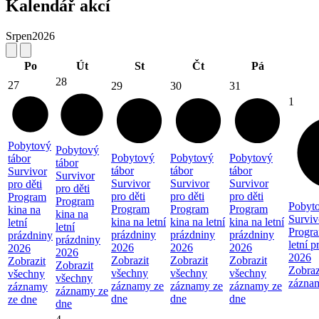
Kalendář akcí
Srpen
2026
Po
Út
St
Čt
Pá
28
27
29
30
31
1
Pobytový
Pobytový
Pobytový
Pobytový
Pobytový
tábor
tábor
tábor
tábor
tábor
Survivor
Survivor
Survivor
Survivor
Survivor
pro děti
pro děti
pro děti
pro děti
pro děti
Program
Program
Pobyto
Program
Program
Program
kina na
kina na
Surviv
kina na letní
kina na letní
kina na letní
letní
letní
Progra
prázdniny
prázdniny
prázdniny
prázdniny
prázdniny
letní 
2026
2026
2026
2026
2026
2026
Zobrazit
Zobrazit
Zobrazit
Zobrazit
Zobrazit
Zobraz
všechny
všechny
všechny
všechny
všechny
zázna
záznamy ze
záznamy ze
záznamy ze
záznamy
záznamy ze
dne
dne
dne
ze dne
dne