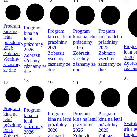
12
13
14
15
Program
Program
Program
Program
Program
kina na
kina na
kina na letní
kina na letní
kina na letní
letní
letní
prázdniny
prázdniny
prázdniny
prázdniny
prázdniny
Progra
2026
2026
2026
2026
2026
letní 
Zobrazit
Zobrazit
Zobrazit
Zobrazit
Zobrazit
2026
všechny
všechny
všechny
všechny
všechny
Zobraz
záznamy ze
záznamy ze
záznamy ze
záznamy
záznamy ze
zázna
dne
dne
dne
ze dne
dne
22
18
17
19
20
21
Program
Program
Program
Program
Program
kina na
kina na
kina na letní
kina na letní
kina na letní
letní
letní
Svatob
prázdniny
prázdniny
prázdniny
prázdniny
prázdniny
trh a 
2026
2026
2026
2026
2026
Progra
Zobrazit
Zobrazit
Zobrazit
Zobrazit