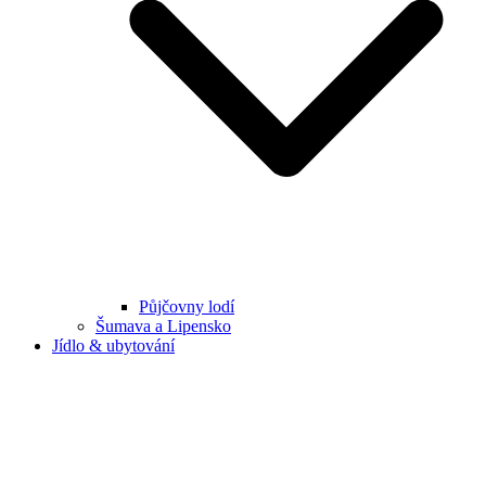
Půjčovny lodí
Šumava a Lipensko
Jídlo & ubytování