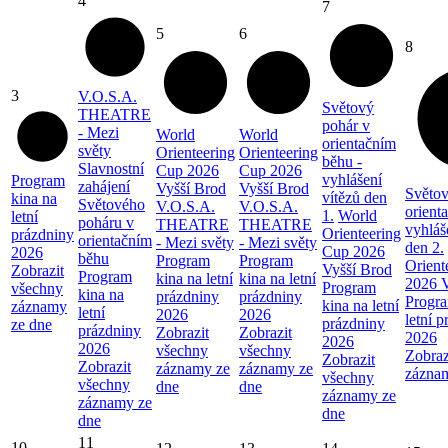
4
7
5
6
8
3
V.O.S.A.
Světový
THEATRE
pohár v
- Mezi
World
World
orientačním
světy
Orienteering
Orienteering
běhu -
Slavnostní
Cup 2026
Cup 2026
vyhlášení
Program
zahájení
Vyšší Brod
Vyšší Brod
Světov
vítězů den
kina na
Světového
V.O.S.A.
V.O.S.A.
orient
1.
World
letní
poháru v
THEATRE
THEATRE
vyhláš
Orienteering
prázdniny
orientačním
- Mezi světy
- Mezi světy
den 2.
Cup 2026
2026
běhu
Program
Program
Orient
Vyšší Brod
Zobrazit
Program
kina na letní
kina na letní
2026 V
Program
všechny
kina na
prázdniny
prázdniny
Progra
kina na letní
záznamy
letní
2026
2026
letní 
prázdniny
ze dne
prázdniny
Zobrazit
Zobrazit
2026
2026
2026
všechny
všechny
Zobraz
Zobrazit
Zobrazit
záznamy ze
záznamy ze
zázna
všechny
všechny
dne
dne
záznamy ze
záznamy ze
dne
dne
11
10