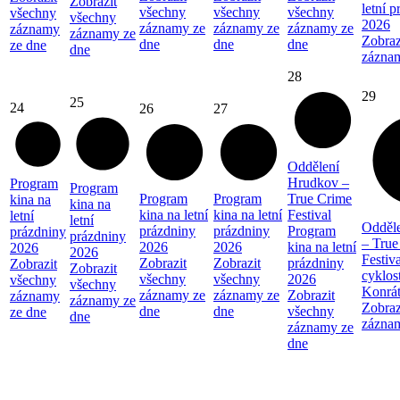
Zobrazit
letní 
všechny
všechny
všechny
všechny
všechny
2026
záznamy ze
záznamy ze
záznamy ze
záznamy
záznamy ze
Zobraz
dne
dne
dne
ze dne
dne
zázna
28
29
25
24
26
27
Oddělení
Hrudkov –
Program
Program
Program
Program
True Crime
kina na
kina na
kina na letní
kina na letní
Festival
letní
letní
Odděl
prázdniny
prázdniny
Program
prázdniny
prázdniny
– True
2026
2026
kina na letní
2026
2026
Festiva
Zobrazit
Zobrazit
prázdniny
Zobrazit
Zobrazit
cyklos
všechny
všechny
2026
všechny
všechny
Konrá
záznamy ze
záznamy ze
Zobrazit
záznamy
záznamy ze
Zobraz
dne
dne
všechny
ze dne
dne
zázna
záznamy ze
dne