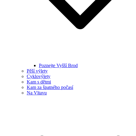
Poznejte Vyšší Brod
Pěší výlety
Cyklovýlety
Kam s dětmi
Kam za špatného počasí
Na Vltavu