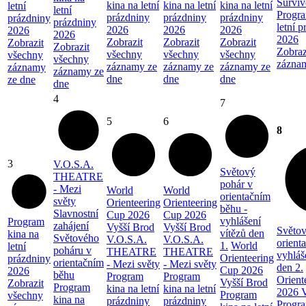
Surviv
kina na letní
kina na letní
kina na letní
letní
letní
Progra
prázdniny
prázdniny
prázdniny
prázdniny
prázdniny
letní 
2026
2026
2026
2026
2026
2026
Zobrazit
Zobrazit
Zobrazit
Zobrazit
Zobrazit
Zobraz
všechny
všechny
všechny
všechny
všechny
zázna
záznamy ze
záznamy ze
záznamy ze
záznamy
záznamy ze
dne
dne
dne
ze dne
dne
4
7
5
6
8
3
V.O.S.A.
Světový
THEATRE
pohár v
- Mezi
World
World
orientačním
světy
Orienteering
Orienteering
běhu -
Slavnostní
Cup 2026
Cup 2026
vyhlášení
Program
zahájení
Vyšší Brod
Vyšší Brod
Světov
vítězů den
kina na
Světového
V.O.S.A.
V.O.S.A.
orient
1.
World
letní
poháru v
THEATRE
THEATRE
vyhláš
Orienteering
prázdniny
orientačním
- Mezi světy
- Mezi světy
den 2.
Cup 2026
2026
běhu
Program
Program
Orient
Vyšší Brod
Zobrazit
Program
kina na letní
kina na letní
2026 V
Program
všechny
kina na
prázdniny
prázdniny
Progra