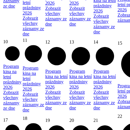
kina na letní
záznamy
letní
2026
2026
letní 
prázdniny
ze dne
prázdniny
Zobrazit
Zobrazit
2026
2026
2026
všechny
všechny
Zobraz
Zobrazit
Zobrazit
záznamy ze
záznamy ze
zázna
všechny
všechny
dne
dne
záznamy ze
záznamy ze
dne
dne
11
10
12
13
14
15
Program
Program
Program
Program
Program
kina na
kina na
kina na letní
kina na letní
kina na letní
letní
letní
prázdniny
prázdniny
prázdniny
prázdniny
prázdniny
Progra
2026
2026
2026
2026
2026
letní 
Zobrazit
Zobrazit
Zobrazit
Zobrazit
Zobrazit
2026
všechny
všechny
všechny
všechny
všechny
Zobraz
záznamy ze
záznamy ze
záznamy ze
záznamy
záznamy ze
zázna
dne
dne
dne
ze dne
dne
22
18
17
19
20
21