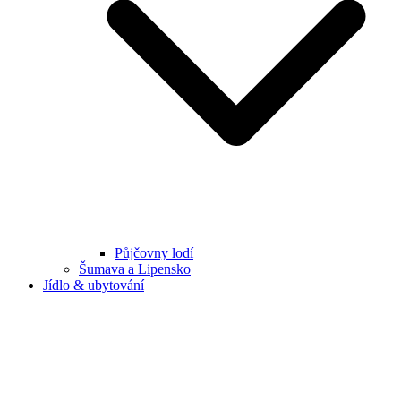
Půjčovny lodí
Šumava a Lipensko
Jídlo & ubytování