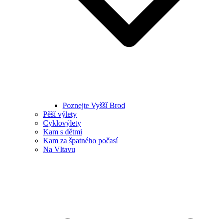
Poznejte Vyšší Brod
Pěší výlety
Cyklovýlety
Kam s dětmi
Kam za špatného počasí
Na Vltavu