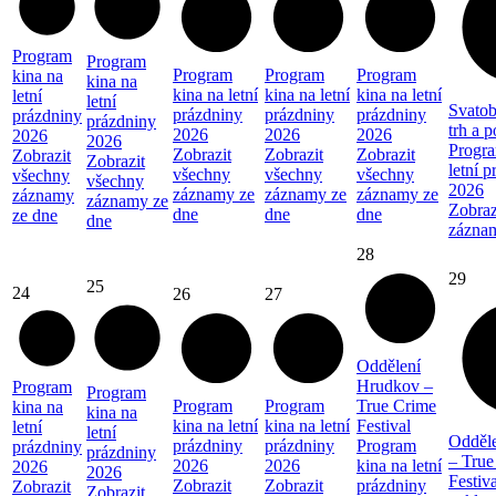
Program
Program
Program
Program
Program
kina na
kina na
kina na letní
kina na letní
kina na letní
letní
letní
Svatob
prázdniny
prázdniny
prázdniny
prázdniny
prázdniny
trh a 
2026
2026
2026
2026
2026
Progra
Zobrazit
Zobrazit
Zobrazit
Zobrazit
Zobrazit
letní 
všechny
všechny
všechny
všechny
všechny
2026
záznamy ze
záznamy ze
záznamy ze
záznamy
záznamy ze
Zobraz
dne
dne
dne
ze dne
dne
zázna
28
29
25
24
26
27
Oddělení
Hrudkov –
Program
Program
Program
Program
True Crime
kina na
kina na
kina na letní
kina na letní
Festival
letní
letní
Odděl
prázdniny
prázdniny
Program
prázdniny
prázdniny
– True
2026
2026
kina na letní
2026
2026
Festiva
Zobrazit
Zobrazit
prázdniny
Zobrazit
Zobrazit