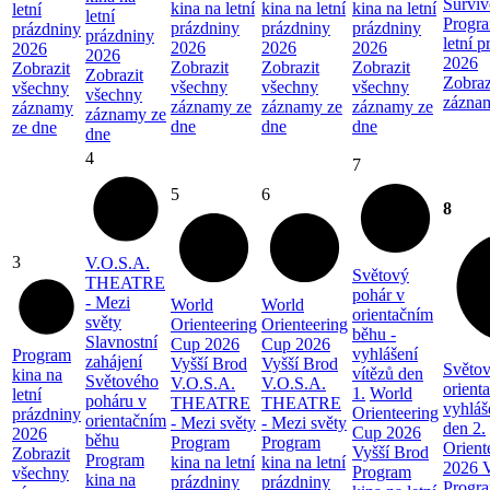
Surviv
kina na letní
kina na letní
kina na letní
letní
letní
Progra
prázdniny
prázdniny
prázdniny
prázdniny
prázdniny
letní 
2026
2026
2026
2026
2026
2026
Zobrazit
Zobrazit
Zobrazit
Zobrazit
Zobrazit
Zobraz
všechny
všechny
všechny
všechny
všechny
zázna
záznamy ze
záznamy ze
záznamy ze
záznamy
záznamy ze
dne
dne
dne
ze dne
dne
4
7
5
6
8
3
V.O.S.A.
Světový
THEATRE
pohár v
- Mezi
World
World
orientačním
světy
Orienteering
Orienteering
běhu -
Slavnostní
Cup 2026
Cup 2026
vyhlášení
Program
zahájení
Vyšší Brod
Vyšší Brod
Světov
vítězů den
kina na
Světového
V.O.S.A.
V.O.S.A.
orient
1.
World
letní
poháru v
THEATRE
THEATRE
vyhláš
Orienteering
prázdniny
orientačním
- Mezi světy
- Mezi světy
den 2.
Cup 2026
2026
běhu
Program
Program
Orient
Vyšší Brod
Zobrazit
Program
kina na letní
kina na letní
2026 V
Program
všechny
kina na
prázdniny
prázdniny
Progra