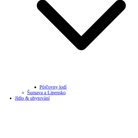
Půjčovny lodí
Šumava a Lipensko
Jídlo & ubytování