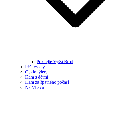
Poznejte Vyšší Brod
Pěší výlety
Cyklovýlety
Kam s dětmi
Kam za špatného počasí
Na Vltavu