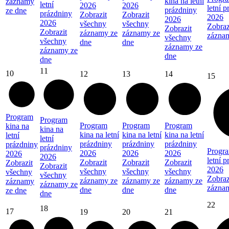
kina na letní
záznamy
letní
2026
2026
letní 
prázdniny
ze dne
prázdniny
Zobrazit
Zobrazit
2026
2026
2026
všechny
všechny
Zobraz
Zobrazit
Zobrazit
záznamy ze
záznamy ze
zázna
všechny
všechny
dne
dne
záznamy ze
záznamy ze
dne
dne
11
10
12
13
14
15
Program
Program
Program
Program
Program
kina na
kina na
kina na letní
kina na letní
kina na letní
letní
letní
prázdniny
prázdniny
prázdniny
prázdniny
prázdniny
Progra
2026
2026
2026
2026
2026
letní 
Zobrazit
Zobrazit
Zobrazit
Zobrazit
Zobrazit
2026
všechny
všechny
všechny
všechny
všechny
Zobraz
záznamy ze
záznamy ze
záznamy ze
záznamy
záznamy ze
zázna
dne
dne
dne
ze dne
dne
22
18
17
19
20
21