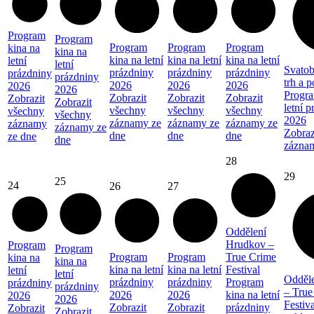
Program
Program
Program
Program
Program
kina na
kina na
kina na letní
kina na letní
kina na letní
letní
letní
Svatob
prázdniny
prázdniny
prázdniny
prázdniny
prázdniny
trh a 
2026
2026
2026
2026
2026
Progra
Zobrazit
Zobrazit
Zobrazit
Zobrazit
Zobrazit
letní 
všechny
všechny
všechny
všechny
všechny
2026
záznamy ze
záznamy ze
záznamy ze
záznamy
záznamy ze
Zobraz
dne
dne
dne
ze dne
dne
zázna
28
29
25
24
26
27
Oddělení
Hrudkov –
Program
Program
Program
Program
True Crime
kina na
kina na
kina na letní
kina na letní
Festival
letní
letní
Odděl
prázdniny
prázdniny
Program
prázdniny
prázdniny
– True
2026
2026
kina na letní
2026
2026
Festiva
Zobrazit
Zobrazit
prázdniny
Zobrazit
Zobrazit