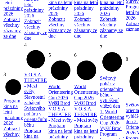
Surviv
kina na letní
kina na letní
kina na letní
letní
letní
Progra
prázdniny
prázdniny
prázdniny
prázdniny
prázdniny
letní 
2026
2026
2026
2026
2026
2026
Zobrazit
Zobrazit
Zobrazit
Zobrazit
Zobrazit
Zobraz
všechny
všechny
všechny
všechny
všechny
zázna
záznamy ze
záznamy ze
záznamy ze
záznamy
záznamy ze
dne
dne
dne
ze dne
dne
4
7
5
6
8
3
V.O.S.A.
Světový
THEATRE
pohár v
- Mezi
World
World
orientačním
světy
Orienteering
Orienteering
běhu -
Slavnostní
Cup 2026
Cup 2026
vyhlášení
Program
zahájení
Vyšší Brod
Vyšší Brod
Světov
vítězů den
kina na
Světového
V.O.S.A.
V.O.S.A.
orient
1.
World
letní
poháru v
THEATRE
THEATRE
vyhláš
Orienteering
prázdniny
orientačním
- Mezi světy
- Mezi světy
den 2.
Cup 2026
2026
běhu
Program
Program
Orient
Vyšší Brod
Zobrazit
Program
kina na letní
kina na letní
2026 V
Program
všechny
kina na
prázdniny
prázdniny
Progra