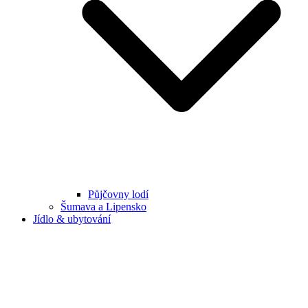
Půjčovny lodí
Šumava a Lipensko
Jídlo & ubytování