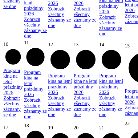
kina na letní
záznamy
letní
2026
2026
letní 
prázdniny
ze dne
prázdniny
Zobrazit
Zobrazit
2026
2026
2026
všechny
všechny
Zobraz
Zobrazit
Zobrazit
záznamy ze
záznamy ze
zázna
všechny
všechny
dne
dne
záznamy ze
záznamy ze
dne
dne
11
10
12
13
14
15
Program
Program
Program
Program
Program
kina na
kina na
kina na letní
kina na letní
kina na letní
letní
letní
prázdniny
prázdniny
prázdniny
prázdniny
prázdniny
Progra
2026
2026
2026
2026
2026
letní 
Zobrazit
Zobrazit
Zobrazit
Zobrazit
Zobrazit
2026
všechny
všechny
všechny
všechny
všechny
Zobraz
záznamy ze
záznamy ze
záznamy ze
záznamy
záznamy ze
zázna
dne
dne
dne
ze dne
dne
22
18
17
19
20
21