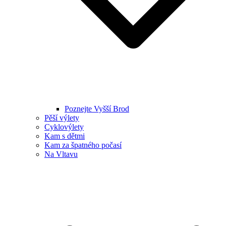
Poznejte Vyšší Brod
Pěší výlety
Cyklovýlety
Kam s dětmi
Kam za špatného počasí
Na Vltavu