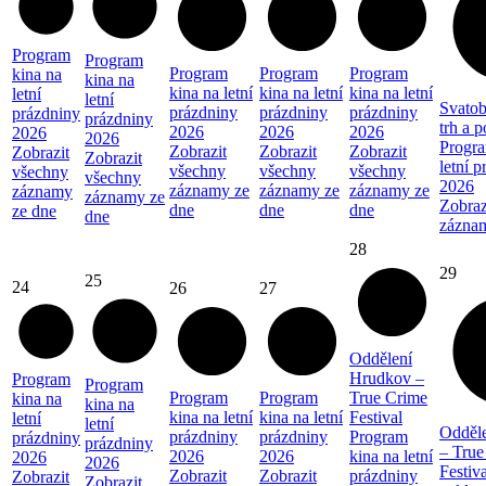
Program
Program
Program
Program
Program
kina na
kina na
kina na letní
kina na letní
kina na letní
letní
letní
Svatob
prázdniny
prázdniny
prázdniny
prázdniny
prázdniny
trh a 
2026
2026
2026
2026
2026
Progra
Zobrazit
Zobrazit
Zobrazit
Zobrazit
Zobrazit
letní 
všechny
všechny
všechny
všechny
všechny
2026
záznamy ze
záznamy ze
záznamy ze
záznamy
záznamy ze
Zobraz
dne
dne
dne
ze dne
dne
zázna
28
29
25
24
26
27
Oddělení
Hrudkov –
Program
Program
Program
Program
True Crime
kina na
kina na
kina na letní
kina na letní
Festival
letní
letní
Odděl
prázdniny
prázdniny
Program
prázdniny
prázdniny
– True
2026
2026
kina na letní
2026
2026
Festiva
Zobrazit
Zobrazit
prázdniny
Zobrazit
Zobrazit