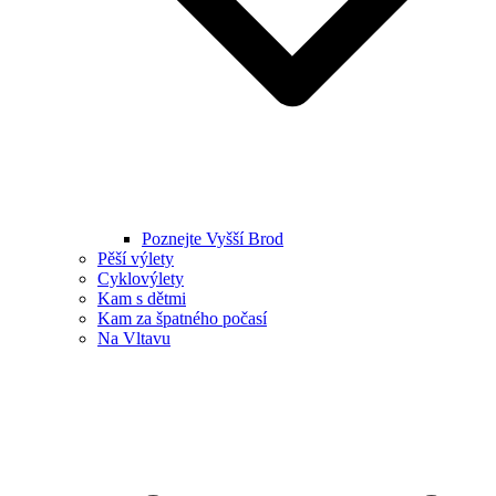
Poznejte Vyšší Brod
Pěší výlety
Cyklovýlety
Kam s dětmi
Kam za špatného počasí
Na Vltavu