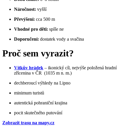
Náročnost:
vyšší
Převýšení:
cca 500 m
Vhodné pro děti:
spíše ne
Doporučení:
dostatek vody a svačina
Proč sem vyrazit?
Vítkův hrádek
– ikonický cíl, nejvýše položená hradní
zřícenina v ČR
(1035 m n. m.)
dechberoucí výhledy na Lipno
minimum turistů
autentická pohraniční krajina
pocit skutečného putování
Zobrazit trasu na mapy.cz