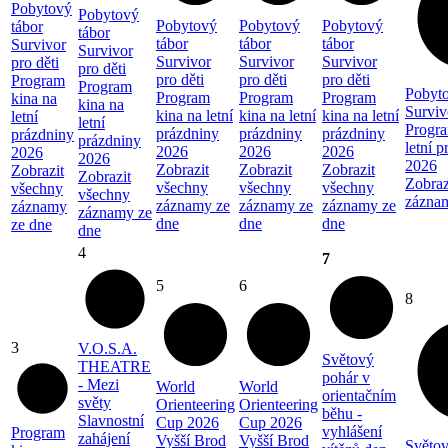
Pobytový
Pobytový
Pobytový
Pobytový
Pobytový
tábor
tábor
tábor
tábor
tábor
Survivor
Survivor
Survivor
Survivor
Survivor
pro děti
pro děti
pro děti
pro děti
pro děti
Program
Program
Pobyto
Program
Program
Program
kina na
kina na
Surviv
kina na letní
kina na letní
kina na letní
letní
letní
Progra
prázdniny
prázdniny
prázdniny
prázdniny
prázdniny
letní 
2026
2026
2026
2026
2026
2026
Zobrazit
Zobrazit
Zobrazit
Zobrazit
Zobrazit
Zobraz
všechny
všechny
všechny
všechny
všechny
zázna
záznamy ze
záznamy ze
záznamy ze
záznamy
záznamy ze
dne
dne
dne
ze dne
dne
4
7
5
6
8
3
V.O.S.A.
Světový
THEATRE
pohár v
- Mezi
World
World
orientačním
světy
Orienteering
Orienteering
běhu -
Slavnostní
Cup 2026
Cup 2026
vyhlášení
Program
zahájení
Vyšší Brod
Vyšší Brod
Světov