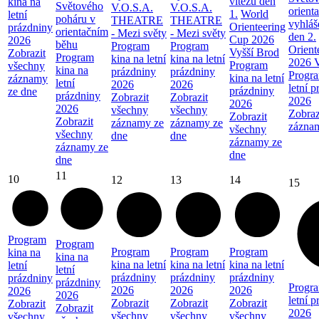
vítězů den
kina na
Světového
V.O.S.A.
V.O.S.A.
orient
1.
World
letní
poháru v
THEATRE
THEATRE
vyhláš
Orienteering
prázdniny
orientačním
- Mezi světy
- Mezi světy
den 2.
Cup 2026
2026
běhu
Program
Program
Orient
Vyšší Brod
Zobrazit
Program
kina na letní
kina na letní
2026 V
Program
všechny
kina na
prázdniny
prázdniny
Progra
kina na letní
záznamy
letní
2026
2026
letní 
prázdniny
ze dne
prázdniny
Zobrazit
Zobrazit
2026
2026
2026
všechny
všechny
Zobraz
Zobrazit
Zobrazit
záznamy ze
záznamy ze
zázna
všechny
všechny
dne
dne
záznamy ze
záznamy ze
dne
dne
11
10
12
13
14
15
Program
Program
Program
Program
Program
kina na
kina na
kina na letní
kina na letní
kina na letní
letní
letní
prázdniny
prázdniny
prázdniny
prázdniny
prázdniny
Progra
2026
2026
2026
2026
2026
letní 
Zobrazit
Zobrazit
Zobrazit
Zobrazit
Zobrazit
2026
všechny
všechny
všechny
všechny