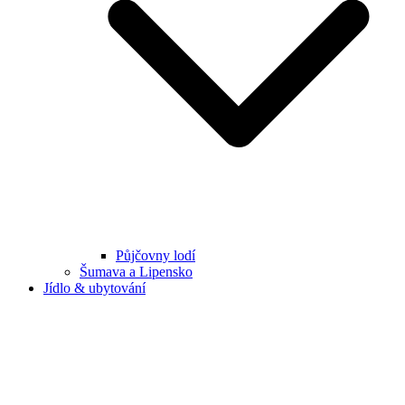
Půjčovny lodí
Šumava a Lipensko
Jídlo & ubytování