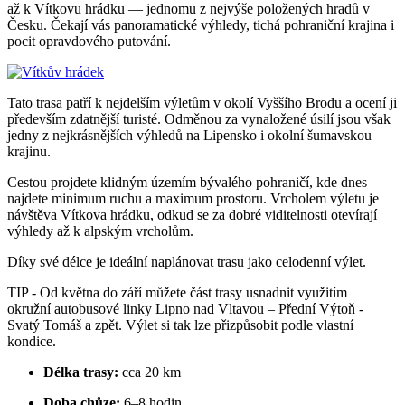
až k Vítkovu hrádku — jednomu z nejvýše položených hradů v
Česku. Čekají vás panoramatické výhledy, tichá pohraniční krajina i
pocit opravdového putování.
Tato trasa patří k nejdelším výletům v okolí Vyššího Brodu a ocení ji
především zdatnější turisté. Odměnou za vynaložené úsilí jsou však
jedny z nejkrásnějších výhledů na Lipensko i okolní šumavskou
krajinu.
Cestou projdete klidným územím bývalého pohraničí, kde dnes
najdete minimum ruchu a maximum prostoru. Vrcholem výletu je
návštěva Vítkova hrádku, odkud se za dobré viditelnosti otevírají
výhledy až k alpským vrcholům.
Díky své délce je ideální naplánovat trasu jako celodenní výlet.
TIP - Od května do září můžete část trasy usnadnit využitím
okružní autobusové linky Lipno nad Vltavou – Přední Výtoň -
Svatý Tomáš a zpět. Výlet si tak lze přizpůsobit podle vlastní
kondice.
Délka trasy:
cca 20 km
Doba chůze:
6–8 hodin