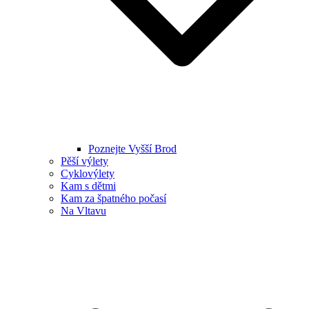
Poznejte Vyšší Brod
Pěší výlety
Cyklovýlety
Kam s dětmi
Kam za špatného počasí
Na Vltavu