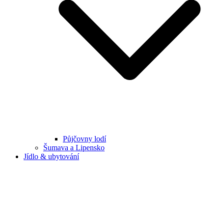
Půjčovny lodí
Šumava a Lipensko
Jídlo & ubytování