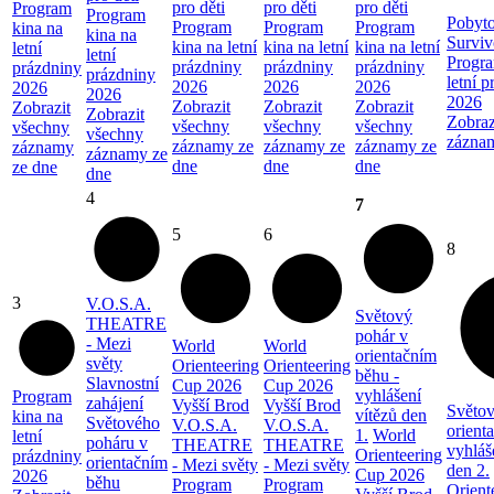
pro děti
pro děti
pro děti
Program
Program
Pobyto
Program
Program
Program
kina na
kina na
Surviv
kina na letní
kina na letní
kina na letní
letní
letní
Progra
prázdniny
prázdniny
prázdniny
prázdniny
prázdniny
letní 
2026
2026
2026
2026
2026
2026
Zobrazit
Zobrazit
Zobrazit
Zobrazit
Zobrazit
Zobraz
všechny
všechny
všechny
všechny
všechny
zázna
záznamy ze
záznamy ze
záznamy ze
záznamy
záznamy ze
dne
dne
dne
ze dne
dne
4
7
5
6
8
3
V.O.S.A.
Světový
THEATRE
pohár v
- Mezi
World
World
orientačním
světy
Orienteering
Orienteering
běhu -
Slavnostní
Cup 2026
Cup 2026
vyhlášení
Program
zahájení
Vyšší Brod
Vyšší Brod
Světov
vítězů den
kina na
Světového
V.O.S.A.
V.O.S.A.
orient
1.
World
letní
poháru v
THEATRE
THEATRE
vyhláš
Orienteering
prázdniny
orientačním
- Mezi světy
- Mezi světy
den 2.
Cup 2026
2026
běhu
Program
Program
Orient