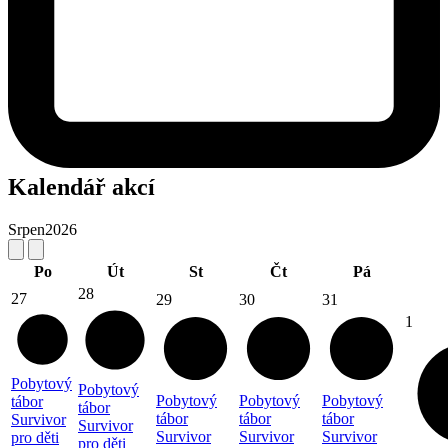
Kalendář akcí
Srpen
2026
Po
Út
St
Čt
Pá
28
27
29
30
31
1
Pobytový
Pobytový
Pobytový
Pobytový
Pobytový
tábor
tábor
tábor
tábor
tábor
Survivor
Survivor
Survivor
Survivor
Survivor
pro děti
pro děti