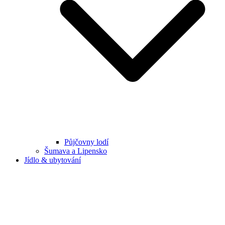
Půjčovny lodí
Šumava a Lipensko
Jídlo & ubytování