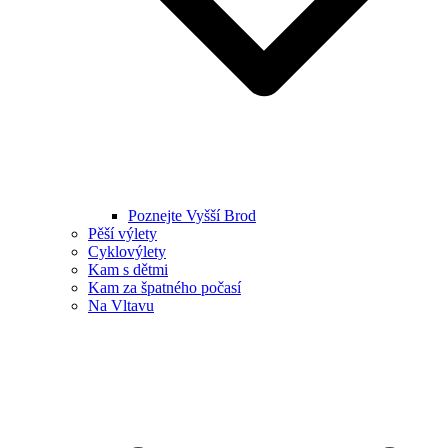
Poznejte Vyšší Brod
Pěší výlety
Cyklovýlety
Kam s dětmi
Kam za špatného počasí
Na Vltavu