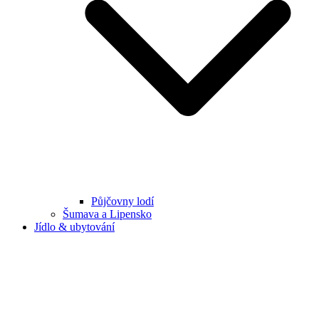
Půjčovny lodí
Šumava a Lipensko
Jídlo & ubytování