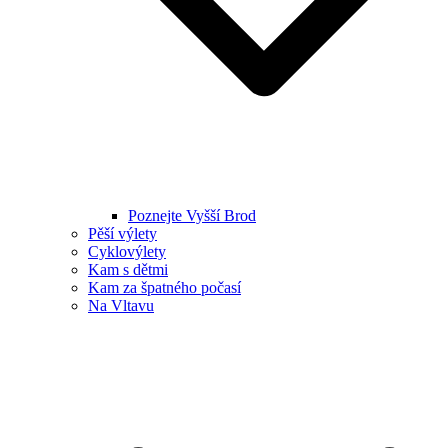
Poznejte Vyšší Brod
Pěší výlety
Cyklovýlety
Kam s dětmi
Kam za špatného počasí
Na Vltavu