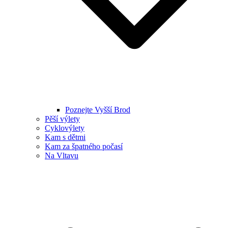
Poznejte Vyšší Brod
Pěší výlety
Cyklovýlety
Kam s dětmi
Kam za špatného počasí
Na Vltavu