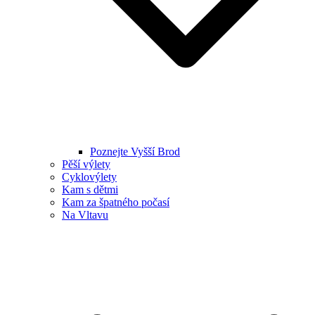
Poznejte Vyšší Brod
Pěší výlety
Cyklovýlety
Kam s dětmi
Kam za špatného počasí
Na Vltavu