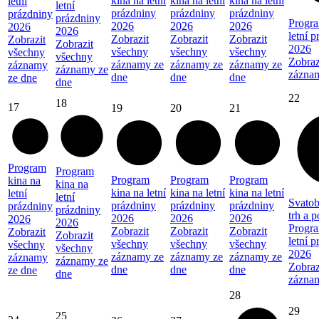
kina na letní
kina na letní
kina na letní
letní
letní
prázdniny
prázdniny
prázdniny
prázdniny
prázdniny
Progra
2026
2026
2026
2026
2026
letní 
Zobrazit
Zobrazit
Zobrazit
Zobrazit
Zobrazit
2026
všechny
všechny
všechny
všechny
všechny
Zobraz
záznamy ze
záznamy ze
záznamy ze
záznamy
záznamy ze
zázna
dne
dne
dne
ze dne
dne
22
18
17
19
20
21
Program
Program
Program
Program
Program
kina na
kina na
kina na letní
kina na letní
kina na letní
letní
letní
Svatob
prázdniny
prázdniny
prázdniny
prázdniny
prázdniny
trh a 
2026
2026
2026
2026
2026
Progra
Zobrazit
Zobrazit
Zobrazit
Zobrazit
Zobrazit
letní 
všechny
všechny
všechny
všechny
všechny
2026
záznamy ze
záznamy ze
záznamy ze
záznamy
záznamy ze
Zobraz
dne
dne
dne
ze dne
dne
zázna
28
29
25