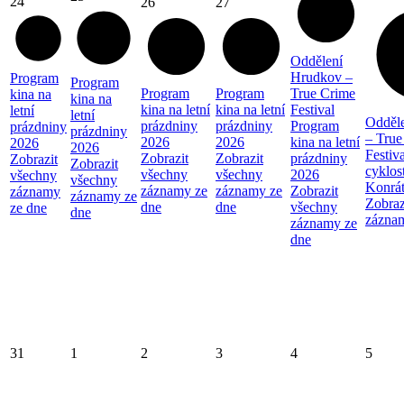
24
26
27
Oddělení
Hrudkov –
Program
Program
Program
Program
True Crime
kina na
kina na
kina na letní
kina na letní
Festival
letní
letní
Odděl
prázdniny
prázdniny
Program
prázdniny
prázdniny
– True
2026
2026
kina na letní
2026
2026
Festiva
Zobrazit
Zobrazit
prázdniny
Zobrazit
Zobrazit
cyklos
všechny
všechny
2026
všechny
všechny
Konrá
záznamy ze
záznamy ze
Zobrazit
záznamy
záznamy ze
Zobraz
dne
dne
všechny
ze dne
dne
zázna
záznamy ze
dne
31
1
2
3
4
5