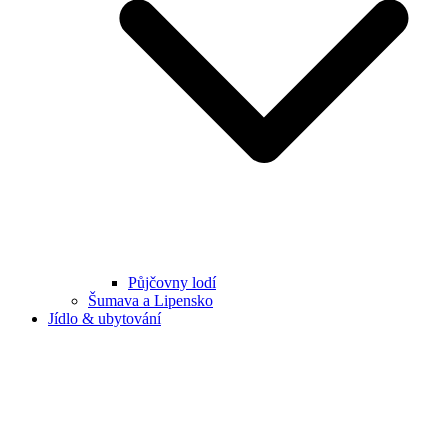
Půjčovny lodí
Šumava a Lipensko
Jídlo & ubytování