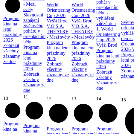
pohár v
- Mezi
World
World
orientačním
světy
Orienteering
Orienteering
běhu -
Slavnostní
Cup 2026
Cup 2026
vyhlášení
Program
zahájení
Vyšší Brod
Vyšší Brod
Světov
vítězů den
kina na
Světového
V.O.S.A.
V.O.S.A.
orient
1.
World
letní
poháru v
THEATRE
THEATRE
vyhláš
Orienteering
prázdniny
orientačním
- Mezi světy
- Mezi světy
den 2.
Cup 2026
2026
běhu
Program
Program
Orient
Vyšší Brod
Zobrazit
Program
kina na letní
kina na letní
2026 V
Program
všechny
kina na
prázdniny
prázdniny
Progra
kina na letní
záznamy
letní
2026
2026
letní 
prázdniny
ze dne
prázdniny
Zobrazit
Zobrazit
2026
2026
2026
všechny
všechny
Zobraz
Zobrazit
Zobrazit
záznamy ze
záznamy ze
zázna
všechny
všechny
dne
dne
záznamy ze
záznamy ze
dne
dne
11
10
12
13
14
15
Program
Program
Program
Program
Program
kina na
kina na