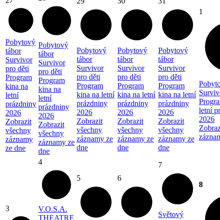
27
29
30
31
1
Pobytový
Pobytový
Pobytový
Pobytový
Pobytový
tábor
tábor
tábor
tábor
tábor
Survivor
Survivor
Survivor
Survivor
Survivor
pro děti
pro děti
pro děti
pro děti
pro děti
Program
Program
Pobyto
Program
Program
Program
kina na
kina na
Surviv
kina na letní
kina na letní
kina na letní
letní
letní
Progra
prázdniny
prázdniny
prázdniny
prázdniny
prázdniny
letní 
2026
2026
2026
2026
2026
2026
Zobrazit
Zobrazit
Zobrazit
Zobrazit
Zobrazit
Zobraz
všechny
všechny
všechny
všechny
všechny
zázna
záznamy ze
záznamy ze
záznamy ze
záznamy
záznamy ze
dne
dne
dne
ze dne
dne
4
7
5
6
8
3
V.O.S.A.
Světový
THEATRE